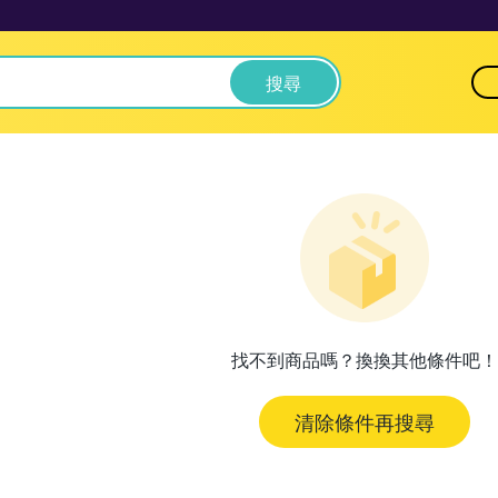
搜尋
找不到商品嗎？換換其他條件吧！
清除條件再搜尋