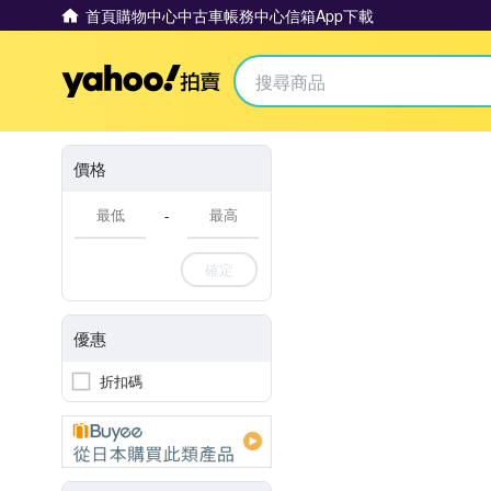
首頁
購物中心
中古車
帳務中心
信箱
App下載
Yahoo拍賣
價格
-
確定
優惠
折扣碼