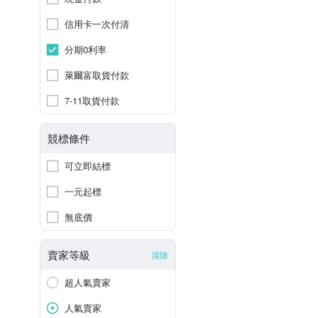
信用卡一次付清
分期0利率
萊爾富取貨付款
7-11取貨付款
競標條件
可立即結標
一元起標
無底價
賣家等級
清除
超人氣賣家
人氣賣家