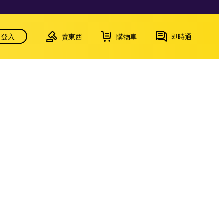
登入
賣東西
購物車
即時通