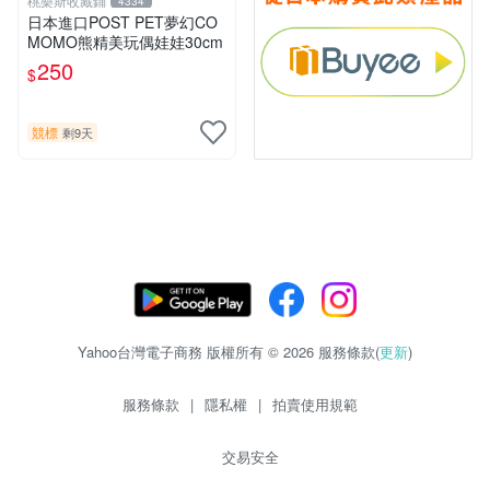
桃樂斯收藏鋪
4334
日本進口POST PET夢幻CO
MOMO熊精美玩偶娃娃30cm
250
$
競標
剩9天
Yahoo台灣電子商務 版權所有 © 2026 服務條款(
更新
)
服務條款
|
隱私權
|
拍賣使用規範
交易安全