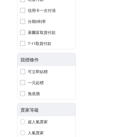
信用卡一次付清
分期0利率
萊爾富取貨付款
7-11取貨付款
競標條件
可立即結標
一元起標
無底價
賣家等級
超人氣賣家
人氣賣家