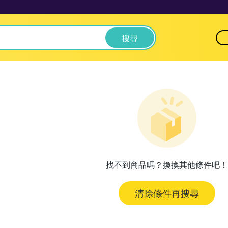
搜尋
找不到商品嗎？換換其他條件吧！
清除條件再搜尋