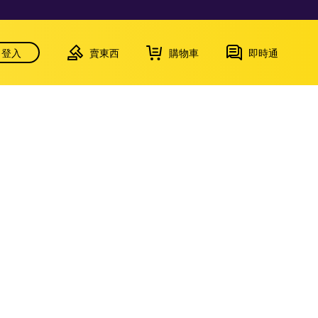
登入
賣東西
購物車
即時通