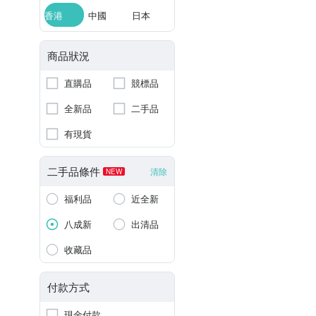
香港
中國
日本
商品狀況
直購品
競標品
全新品
二手品
有現貨
二手品條件
清除
NEW
福利品
近全新
八成新
出清品
收藏品
付款方式
現金付款