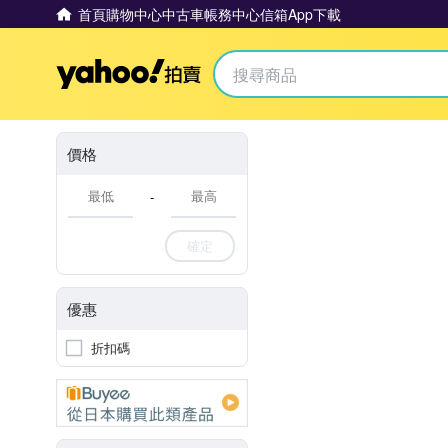
首頁
購物中心
中古車
帳務中心
信箱
App下載
Yahoo拍賣
價格
-
確定
優惠
折扣碼