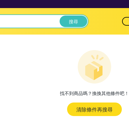
搜尋
找不到商品嗎？換換其他條件吧！
清除條件再搜尋