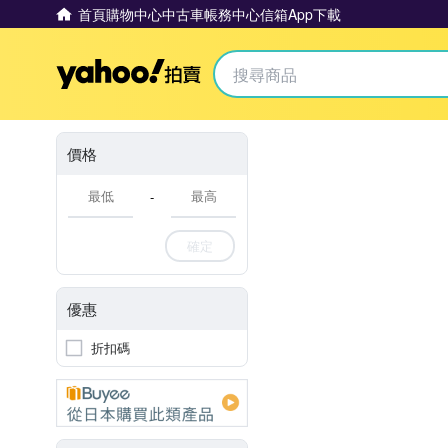
首頁
購物中心
中古車
帳務中心
信箱
App下載
Yahoo拍賣
價格
-
確定
優惠
折扣碼