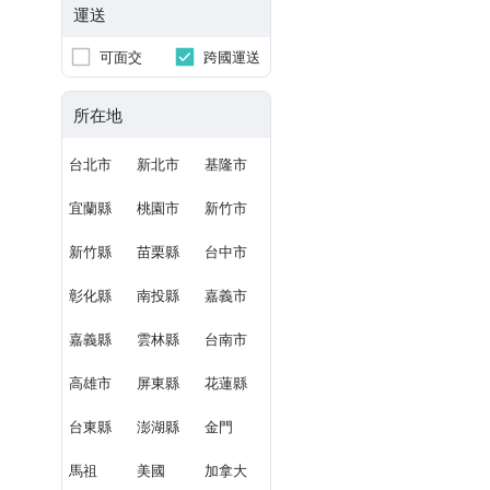
運送
可面交
跨國運送
所在地
台北市
新北市
基隆市
宜蘭縣
桃園市
新竹市
新竹縣
苗栗縣
台中市
彰化縣
南投縣
嘉義市
嘉義縣
雲林縣
台南市
高雄市
屏東縣
花蓮縣
台東縣
澎湖縣
金門
馬祖
美國
加拿大