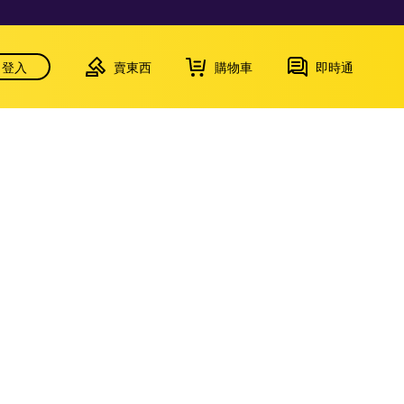
登入
賣東西
購物車
即時通