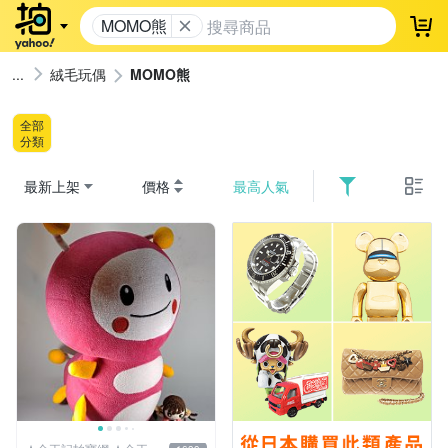
MOMO熊
登
絨毛玩偶
MOMO熊
全部
分類
最新上架
價格
最高人氣