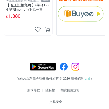
★金王記拍寶網 ★金王記
1639
拍寶趣
【 金王記拍寶網 】(學4) C80
4 早期momo毛毛蟲一隻
1,880
$
Yahoo台灣電子商務 版權所有 © 2026 服務條款(
更新
)
服務條款
|
隱私權
|
拍賣使用規範
交易安全