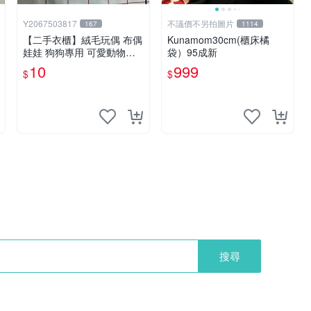
Y2067503817
不議價不另拍圖片
167
1114
【二手衣櫃】絨毛玩偶 布偶
Kunamom30cm(櫃床橘
娃娃 狗狗專用 可愛動物系
袋）95成新
列 耐咬耐磨玩具 玩偶 粉紅
10
999
$
$
熊寵物玩具 1120929
搜尋