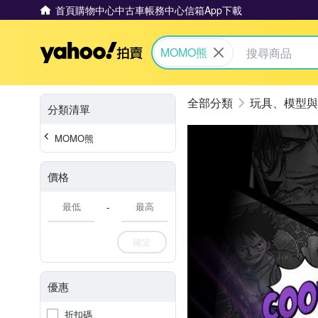
首頁
購物中心
中古車
帳務中心
信箱
App下載
Yahoo拍賣
MOMO熊
玩具、模型與
分類清單
MOMO熊
價格
-
確定
優惠
折扣碼