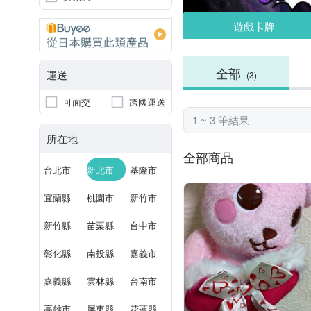
遊戲卡牌
全部
運送
(3)
可面交
跨國運送
1 ~ 3 筆結果
所在地
全部商品
台北市
新北市
基隆市
宜蘭縣
桃園市
新竹市
新竹縣
苗栗縣
台中市
彰化縣
南投縣
嘉義市
嘉義縣
雲林縣
台南市
高雄市
屏東縣
花蓮縣