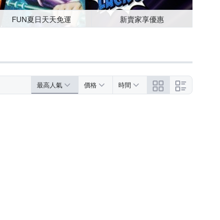
FUN夏日天天免運
新賣家享優惠
最高人氣
價格
時間