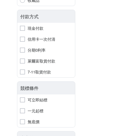
收藏品
付款方式
現金付款
信用卡一次付清
分期0利率
萊爾富取貨付款
7-11取貨付款
競標條件
可立即結標
一元起標
無底價