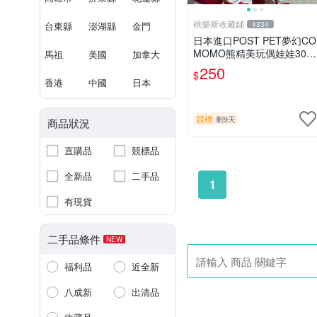
桃樂斯收藏鋪
台東縣
澎湖縣
金門
4334
日本進口POST PET夢幻CO
MOMO熊精美玩偶娃娃30c
馬祖
美國
加拿大
m
250
$
香港
中國
日本
競標
剩9天
商品狀況
直購品
競標品
全新品
二手品
1
有現貨
二手品條件
NEW
福利品
近全新
八成新
出清品