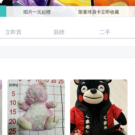
唱片一元起標
限量球員卡立即收藏
立即買
競標
二手