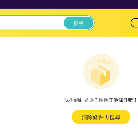
搜尋
找不到商品嗎？換換其他條件吧！
清除條件再搜尋