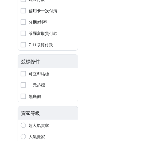
信用卡一次付清
分期0利率
萊爾富取貨付款
7-11取貨付款
競標條件
可立即結標
一元起標
無底價
賣家等級
超人氣賣家
人氣賣家