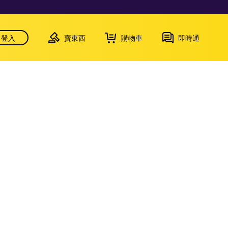
登入
賣東西
購物車
即時通