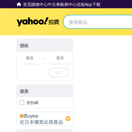
首頁
購物中心
中古車
帳務中心
信箱
App下載
Yahoo拍賣
價格
-
確定
優惠
折扣碼