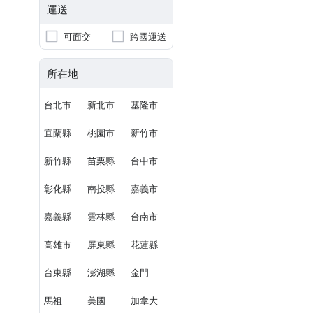
運送
可面交
跨國運送
所在地
台北市
新北市
基隆市
宜蘭縣
桃園市
新竹市
新竹縣
苗栗縣
台中市
彰化縣
南投縣
嘉義市
嘉義縣
雲林縣
台南市
高雄市
屏東縣
花蓮縣
台東縣
澎湖縣
金門
馬祖
美國
加拿大