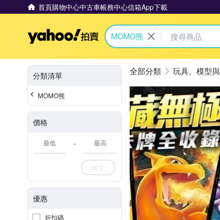
首頁
購物中心
中古車
帳務中心
信箱
App下載
Yahoo拍賣
MOMO熊
玩具、模型與
分類清單
MOMO熊
價格
-
確定
優惠
折扣碼