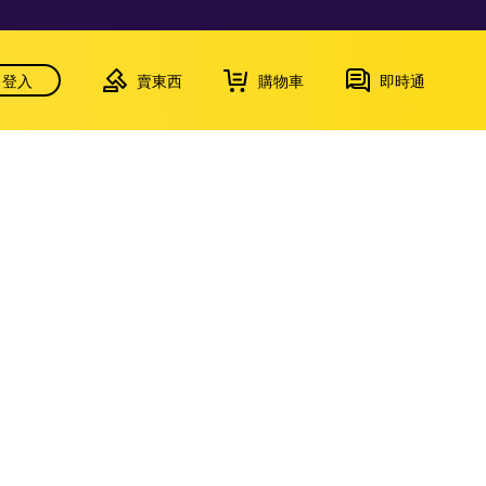
登入
賣東西
購物車
即時通