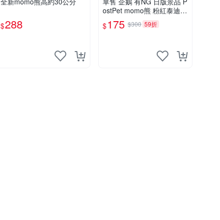
全新momo熊高約30公分
單售 企鵝 有NG 日版景品 P
ostPet momo熊 粉紅泰迪熊
娃娃 布偶 手指頭 娃娃
288
175
$300
59折
$
$