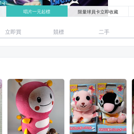
唱片一元起標
限量球員卡立即收藏
立即買
競標
二手