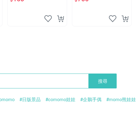
搜尋
omomo
#日版景品
#comomo娃娃
#企鵝手偶
#momo熊娃娃