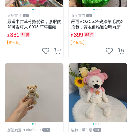
水星百貨
水星百貨
1
1
嚴選中古草莓熊髮箍，微瑕依
嚴選MO&Co.冷光綠羊毛皮斜
然可愛可人 6095 草莓熊頭飾
挎包，質地優雅適合時尚穿搭
中古髮圈 熊寶 寶寶 娃娃熊髮
冷光綠 皮包 斜挎包
360
399
84折
85折
$
$
箍 中古收藏 玩具髮夾
折扣碼
折扣碼
影視動漫CD專輯DVD
福和二手市場
57
33