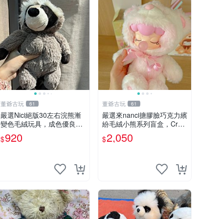
董爺古玩
董爺古玩
61
61
嚴選Nici絕版30左右浣熊漸
嚴選來nanci搪膠臉巧克力繽
變色毛絨玩具，成色優良伴
紛毛絨小熊系列盲盒，Crea
隨原廠牌標 浣熊 玩具 毛絨
my櫻花巧藝盲盒 隱藏款Cre
920
2,050
$
$
amy櫻花巧藝 嬰熊盲盒娃娃
樂趣盲盒