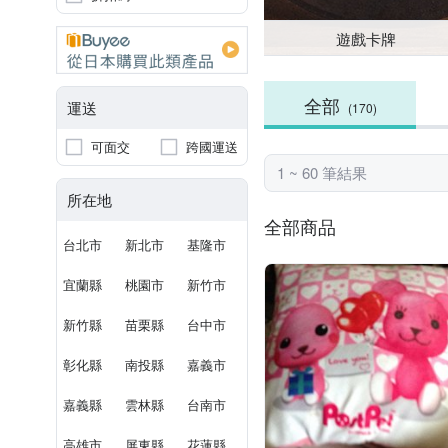
遊戲卡牌
全部
運送
(170)
可面交
跨國運送
1 ~ 60 筆結果
所在地
全部商品
台北市
新北市
基隆市
宜蘭縣
桃園市
新竹市
新竹縣
苗栗縣
台中市
彰化縣
南投縣
嘉義市
嘉義縣
雲林縣
台南市
高雄市
屏東縣
花蓮縣