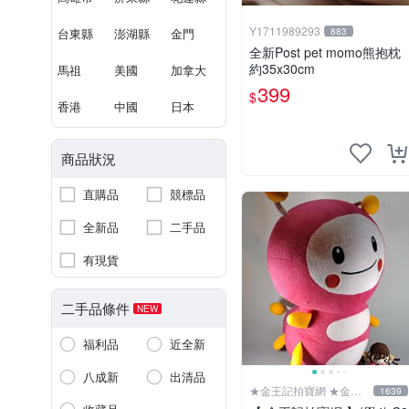
Y1711989293
台東縣
澎湖縣
金門
883
全新Post pet momo熊抱枕
約35x30cm
馬祖
美國
加拿大
399
$
香港
中國
日本
商品狀況
直購品
競標品
全新品
二手品
有現貨
二手品條件
NEW
福利品
近全新
八成新
出清品
★金王記拍寶網 ★金王
1639
記拍寶趣