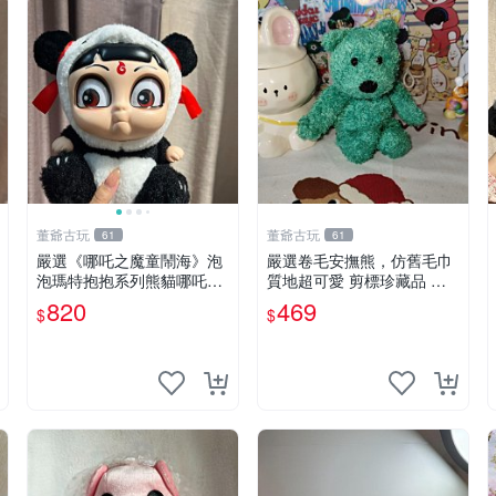
董爺古玩
董爺古玩
61
61
嚴選《哪吒之魔童鬧海》泡
嚴選卷毛安撫熊，仿舊毛巾
泡瑪特抱抱系列熊貓哪吒搪
質地超可愛 剪標珍藏品 老
膠臉毛絨， STATE：如圖顯
式毛巾質地 安撫熊 款式
820
469
$
$
示 哪吒 毛絨公仔 泡泡瑪特