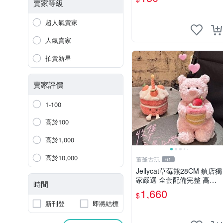
賣家等級
超人氣賣家
人氣賣家
拍賣新星
賣家評價
1-100
高於100
高於1,000
高於10,000
董爺古玩
61
Jellycat草莓熊28CM 鎮店獨
家嚴選 全套配備完整 高品
時間
質收藏好物 紋章 玩具熊 定
1,660
$
制熊
新刊登
即將結標