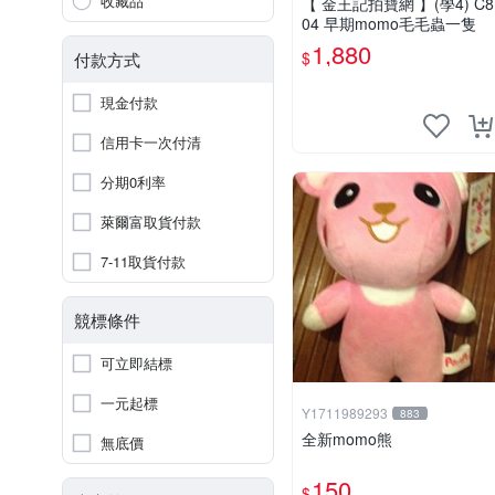
收藏品
【 金王記拍寶網 】(學4) C8
04 早期momo毛毛蟲一隻
1,880
$
付款方式
現金付款
信用卡一次付清
分期0利率
萊爾富取貨付款
7-11取貨付款
競標條件
可立即結標
一元起標
Y1711989293
883
全新momo熊
無底價
150
$