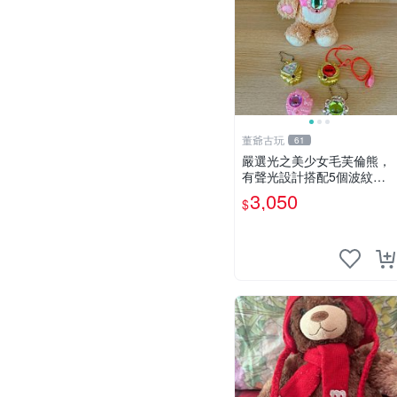
董爺古玩
61
嚴選光之美少女毛芙倫熊，
有聲光設計搭配5個波紋
石，成色完美如圖。爽快附
3,050
$
電池，讓愛心不打折扣。 光
之美少女 毛芙倫熊 波紋石
有聲光