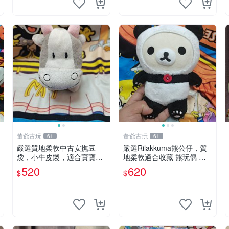
董爺古玩
董爺古玩
61
61
嚴選質地柔軟中古安撫豆
嚴選Rilakkuma熊公仔，質
袋，小牛皮製，適合寶寶安
地柔軟適合收藏 熊玩偶 柔
心入眠。 安撫豆袋 小牛皮
軟 公仔 收藏
520
620
$
$
寶寶安撫