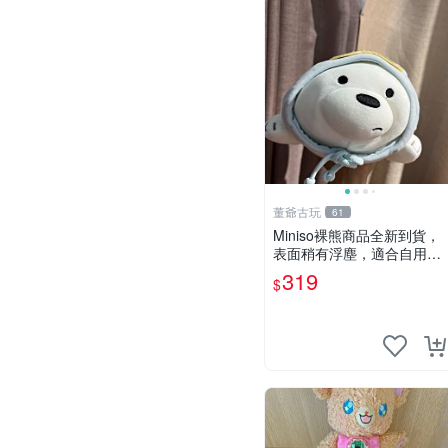
董爺古玩
61
Miniso裸熊商品全新到貨，
表面稍有浮塵，適合自用收
藏嚴選款。 裸熊 商品 裸熊
319
$
玩偶