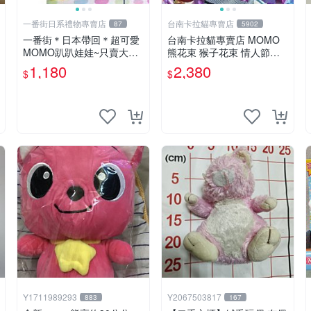
一番街日系禮物專賣店
台南卡拉貓專賣店
87
5902
一番街＊日本帶回＊超可愛
台南卡拉貓專賣店 MOMO
MOMO趴趴娃娃~只賣大隻
熊花束 猴子花束 情人節禮
的1號~單隻價～生日禮物
物 二選一 可繡字 可今天寄
1,180
2,380
$
$
明天到
Y1711989293
Y2067503817
883
167