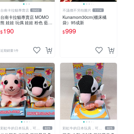
台南卡拉貓專賣店
不議價不另拍圖片
5902
1114
台南卡拉貓專賣店 MOMO
Kunamom30cm(櫃床橘
熊 娃娃 玩偶 娃娃 粉色 藍色
袋）95成新
2色分售
190
999
$
$
近期銷量1件
彩虹牛的日本玩具，可7
彩虹牛的日本玩具，可7
825
825
取付
取付