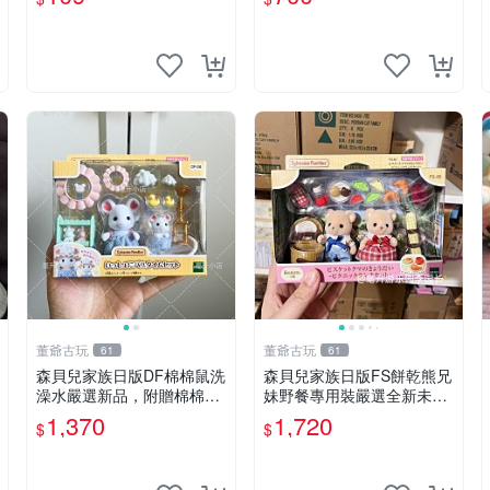
董爺古玩
董爺古玩
61
61
森貝兒家族日版DF棉棉鼠洗
森貝兒家族日版FS餅乾熊兄
澡水嚴選新品，附贈棉棉鼠
妹野餐專用裝嚴選全新未開
媽媽與嬰兒及配件。-paper
封，包含兩組大童款紙盒
1,370
1,720
$
$
盒裝，輕便設計方便攜帶。
裝，適合收藏與分享。 餅乾
棉棉鼠 棉玩 公仔
熊兄妹、野餐、收藏