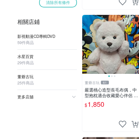
清除所有條件
相關店鋪
影視動漫CD專輯DVD
59件商品
水星百貨
29件商品
董爺古玩
25件商品
董爺古玩
61
嚴選桃心造型長毛布偶，中
型抱枕適合收藏愛心伴侶 桃
更多店舖
心抱枕 布娃娃 猛咬布偶
1,850
$