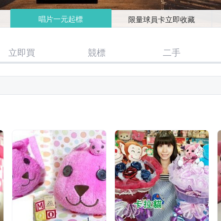
唱片一元起標
限量球員卡立即收藏
立即買
競標
二手