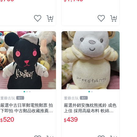
董爺古玩
董爺古玩
61
61
嚴選中古日單郵電熊郵票 拍
嚴選外銷安撫枕熊搖鈴 成色
下即拍 中古郵品收藏推薦
上佳 採用高級布料 軟綿適
郵票 郵電熊 日本
合收藏 安心選購 安撫枕 熊
520
439
$
$
玩具 搖鈴