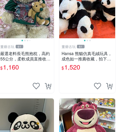
董爺古玩
董爺古玩
61
61
嚴選老料長毛熊抱枕，高約
Hansa 熊貓仿真毛絨玩具，
55公分，柔軟成員直推收藏
成色如一推薦收藏，拍下無
長毛熊 柔軟熊抱枕 55公分
疑心 熊貓 毛絨玩具 收藏
1,160
1,520
$
$