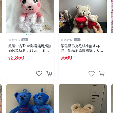
董爺古玩
董爺古玩
61
61
嚴選中古Taito郵電熊媽媽熊
嚴選星巴克毛絨小熊水杯
婚紗款玩具，28cm，附原
包，新品附原廠標籤， CO
盒，保存極佳實拍，婚紗細
NDITION 良好，詳情請參閱
2,350
569
$
$
節清晰可見，偶像收藏推薦
商品圖片。 星巴克 毛絨小
婚紗小花 玩具 模型
熊 水杯包