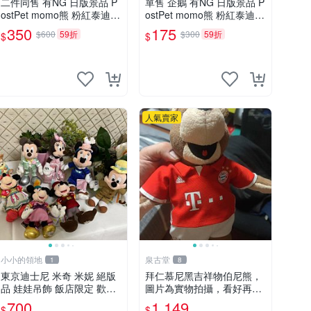
二件同售 有NG 日版景品 P
單售 企鵝 有NG 日版景品 P
ostPet momo熊 粉紅泰迪熊
ostPet momo熊 粉紅泰迪熊
妹妹 comomo 企鵝 娃娃 布
娃娃 布偶 手指頭 娃娃
350
175
$600
59折
$300
59折
$
$
偶 手指頭 娃娃
人氣賣家
小小的領地
泉古堂
1
8
東京迪士尼 米奇 米妮 絕版
拜仁慕尼黑吉祥物伯尼熊，
品 娃娃吊飾 飯店限定 歡樂
圖片為實物拍攝，看好再
滿人間 復活節
拍，不退不換-187978
700
1,149
$
$