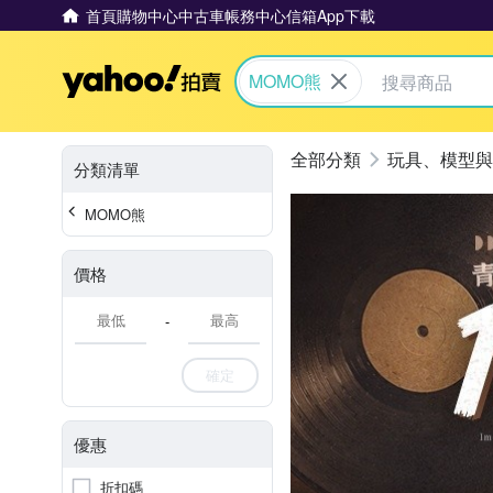
首頁
購物中心
中古車
帳務中心
信箱
App下載
Yahoo拍賣
MOMO熊
玩具、模型與
分類清單
MOMO熊
價格
-
確定
優惠
折扣碼