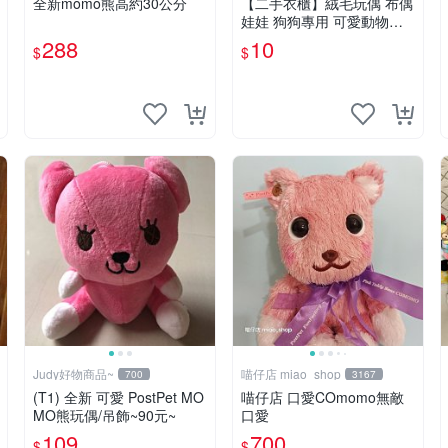
全新momo熊高約30公分
【二手衣櫃】絨毛玩偶 布偶
娃娃 狗狗專用 可愛動物系
列 耐咬耐磨玩具 玩偶 粉紅
288
10
$
$
熊寵物玩具 1120929
Judy好物商品~
喵仔店 miao_shop
700
3167
(T1) 全新 可愛 PostPet MO
喵仔店 口愛COmomo無敵
MO熊玩偶/吊飾~90元~
口愛
109
700
$
$