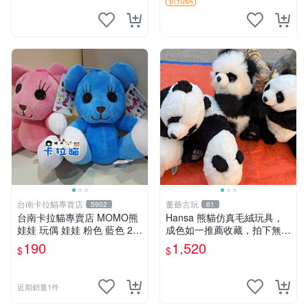
台南卡拉貓專賣店
董爺古玩
5902
61
台南卡拉貓專賣店 MOMO熊
Hansa 熊貓仿真毛絨玩具，
娃娃 玩偶 娃娃 粉色 藍色 2色
成色如一推薦收藏，拍下無疑
分售
心 熊貓 毛絨玩具 收藏
190
1,520
$
$
近期銷量1件