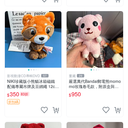
影視動漫CD專輯DVD
董藏
57
29
NIKI珍藏版小熊貓冰箱磁鐵
嚴選萬代Bandai郵電熊momo
配備專屬吊牌及豆綁繩 12cm
mo玫瑰卷毛款，附原盒與吊
廢品嚴選 好評推薦 小熊貓冰
牌，粉嫩可愛入手即柔軟～
350
950
83折
$
$
箱貼 磁鐵掛件 冰箱飾品
玫瑰卷毛 郵電熊 正品
折扣碼