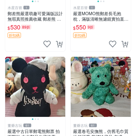
水星百貨
水星百貨
1
1
郵差熊嚴選萌趣可愛滿版設計
嚴選MOMO熊郵差長毛抱
無瑕真照推薦收藏 郵差熊 熊
枕，滿版清晰無濾鏡實拍直
抱枕 紅薯啵啵間
銷。每周新品到貨，不容錯
530
550
89折
9折
$
$
過！ 郵差熊 長毛 抱枕
折扣碼
折扣碼
董爺古玩
董爺古玩
61
61
嚴選中古日單郵電熊郵票 拍
嚴選卷毛安撫熊，仿舊毛巾質