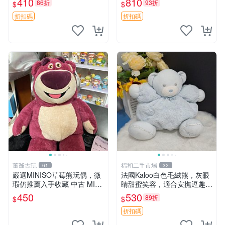
410
810
86折
93折
$
$
共賞。 麋鹿 豆袋 毛茸玩具
折扣碼
折扣碼
董爺古玩
福和二手市場
61
32
嚴選MINISO草莓熊玩偶，微
法國Kaloo白色毛絨熊，灰眼
瑕仍推薦入手收藏 中古 MINI
睛甜蜜笑容，適合安撫逗趣可
SO 草莓熊 玩具 收藏
愛，柔軟面料手感佳。14 白
450
530
89折
$
$
色安撫熊 毛絨玩具 寶寶逗樂
具
折扣碼