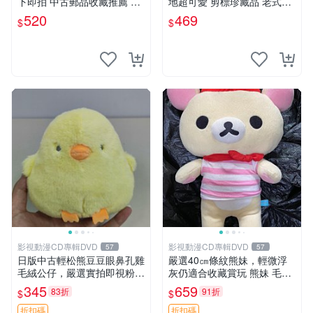
下即拍 中古郵品收藏推薦 郵
地超可愛 剪標珍藏品 老式毛
票 郵電熊 日本
巾質地 安撫熊 款式
520
469
$
$
影視動漫CD專輯DVD
影視動漫CD專輯DVD
57
57
日版中古輕松熊豆豆眼鼻孔雞
嚴選40㎝條紋熊妹，輕微浮
毛絨公仔，嚴選實拍即視粉絲
灰仍適合收藏賞玩 熊妹 毛絨
必買 公仔紙箱氣泡膜精心包
玩具 浮雕熊
345
659
83折
91折
$
$
裝快速發貨 輕松熊 公仔 雞毛
絨
折扣碼
折扣碼