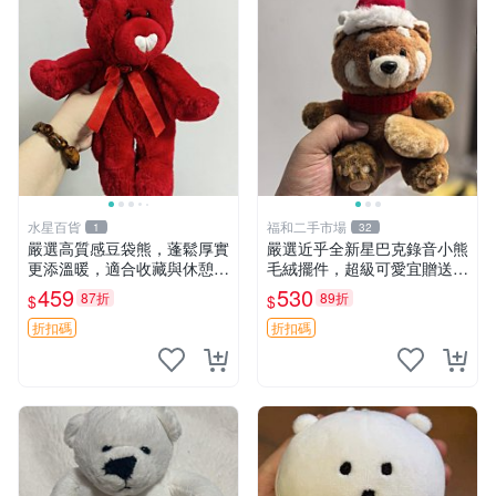
水星百貨
福和二手市場
1
32
嚴選高質感豆袋熊，蓬鬆厚實
嚴選近乎全新星巴克錄音小熊
更添溫暖，適合收藏與休憩。
毛絨擺件，超級可愛宜贈送掛
前胸填充飽滿，背部亦具優雅
飾 錄音小熊 毛絨擺件 贈品
459
530
87折
89折
$
$
設計。 豆袋熊 保暖 溫柔 蓬
松
折扣碼
折扣碼