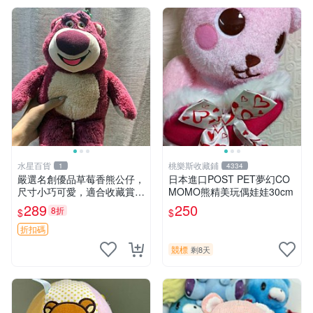
水星百貨
桃樂斯收藏鋪
1
4334
嚴選名創優品草莓香熊公仔，
日本進口POST PET夢幻CO
尺寸小巧可愛，適合收藏賞玩
MOMO熊精美玩偶娃娃30cm
30cm 玩具 公仔 草莓熊
289
250
8折
$
$
折扣碼
競標
剩8天