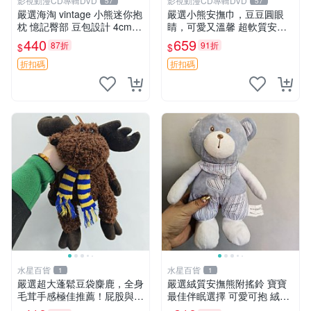
影視動漫CD專輯DVD
影視動漫CD專輯DVD
57
57
嚴選海淘 vintage 小熊迷你抱
嚴選小熊安撫巾，豆豆圓眼
枕 憶記臀部 豆包設計 4cm
睛，可愛又溫馨 超軟質安撫
高 推薦收藏 迷你豆包小熊、
巾，豆豆設計，哄睡好幫手
440
659
87折
91折
$
$
高臀部、豆袋抱枕
約克豆豆眼安撫巾 數碼豆豆
眼
折扣碼
折扣碼
水星百貨
水星百貨
1
1
嚴選超大蓬鬆豆袋麋鹿，全身
嚴選絨質安撫熊附搖鈴 寶寶
毛茸手感極佳推薦！屁股與四
最佳伴眠選擇 可愛可抱 絨毛
肢填充均勻，適合收藏與孩童
玩具 安撫熊 嬰兒用