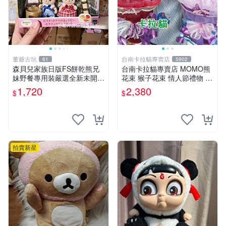
董爺古玩
台南卡拉貓專賣店
61
5902
森貝兒家族日版FS餅乾熊兄
台南卡拉貓專賣店 MOMO熊
妹野餐專用裝嚴選全新未開
花束 猴子花束 情人節禮物 二
封，包含兩組大童款紙盒裝，
選一 可繡字 可今天寄明天到
1,720
2,380
$
$
適合收藏與分享。 餅乾熊兄
妹、野餐、收藏
拍賣新星