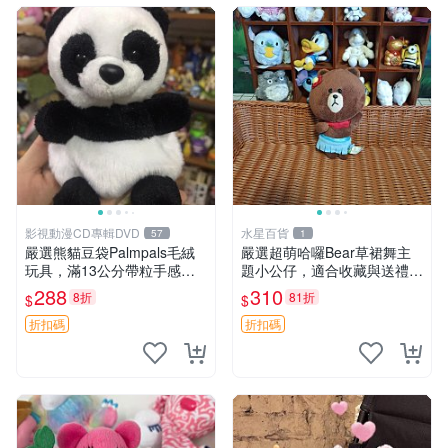
影視動漫CD專輯DVD
水星百貨
57
1
嚴選熊貓豆袋Palmpals毛絨
嚴選超萌哈囉Bear草裙舞主
玩具，滿13公分帶粒手感極
題小公仔，適合收藏與送禮 1
佳，電影主題周邊推薦 熊貓
00 克 哈囉Bear 草裙舞
288
310
8折
81折
$
$
Palmpals 毛絨玩具 豆袋 劇場
版周邊
折扣碼
折扣碼