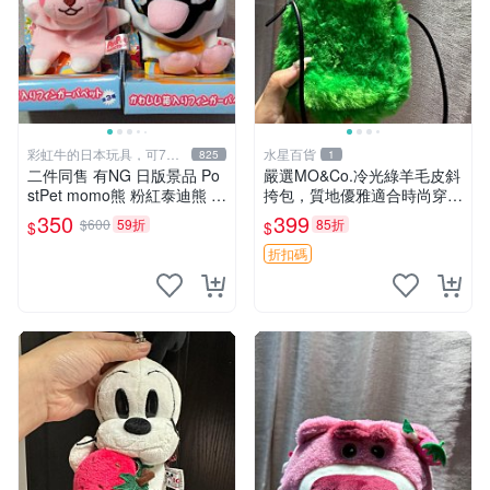
彩虹牛的日本玩具，可7取
水星百貨
825
1
付
二件同售 有NG 日版景品 Po
嚴選MO&Co.冷光綠羊毛皮斜
stPet momo熊 粉紅泰迪熊 妹
挎包，質地優雅適合時尚穿搭
妹 comomo 企鵝 娃娃 布偶
冷光綠 皮包 斜挎包
350
399
$600
59折
85折
$
$
手指頭 娃娃
折扣碼