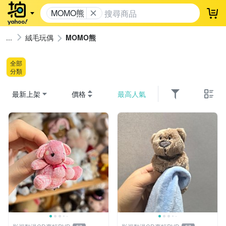
MOMO熊
登
絨毛玩偶
MOMO熊
全部
分類
最新上架
價格
最高人氣