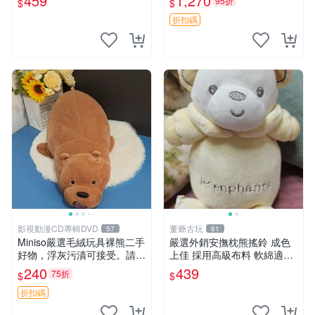
459
1,270
95折
$
$
折扣碼
影視動漫CD專輯DVD
董爺古玩
57
61
Miniso嚴選毛絨玩具裸熊二手
嚴選外銷安撫枕熊搖鈴 成色
好物，浮灰污漬可接受。請詳
上佳 採用高級布料 軟綿適合
閱照片再下單，售出不退不
收藏 安心選購 安撫枕 熊玩具
240
439
75折
$
$
換。全新品相收藏推薦。 裸
搖鈴
熊 毛絨玩具 收藏
折扣碼