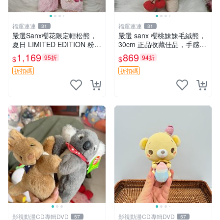
福運連連
福運連連
31
31
嚴選Sanx櫻花限定輕松熊，
嚴選 sanx 櫻桃妹妹毛絨熊，
夏日 LIMITED EDITION 粉色
30cm 正品收藏佳品，手感極
毛絨熊，背有拉鏈設計，肚內
軟，適合贈送與收藏 櫻桃妹
1,169
869
95折
94折
$
$
填充豆袋，精致工藝呈現，狀
妹、sanx、毛絨熊
態如新，適合收藏與送人 櫻
折扣碼
折扣碼
花、
影視動漫CD專輯DVD
影視動漫CD專輯DVD
57
57