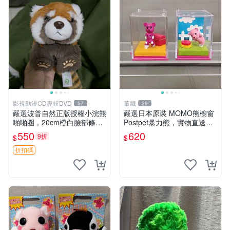
影視動漫CD專輯DVD
董藏
57
29
嚴選波普自然正版授權小浣熊
嚴選日本原裝 MOMO熊櫥窗
啪啪圈，20cm橙白臉部條紋
Postpet暴力熊，實物直送新
清晰，毛絨超萌贈品推薦。
臺灣。MOMO熊 暴力熊 熊貓
550
620
9折
$
$
小浣熊 波普 圈環
櫥窗
折扣碼