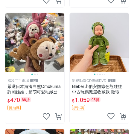
福和二手市場
影視動漫CD專輯DVD
32
57
嚴選日本海淘白熊Omokuma
Bieber比伯安撫綠色熊娃娃
許願娃娃，超萌可愛毛絨公仔
中古玩偶嚴選收藏款 微瑕輕
推薦收藏 白熊 Omokuma 毛
度使用 Bieber綠熊娃娃 中古
470
1,059
88折
95折
$
$
絨玩具 偽裝娃娃 玩具擺飾
玩偶 微瑕
折扣碼
折扣碼