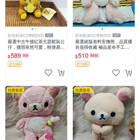
影視動漫CD專輯DVD
影視動漫CD專輯DVD
57
57
嚴選中古午後紅茶主題鬆鼠公
嚴選絕版老料安撫熊，品質優
仔，微瑕依然可愛，輕便易運
良值得收藏 極品老布手工安
送 二手收藏推薦 工廠直營 快
撫搖鈴玩具，適合哄睡寶貝
589
510
9折
89折
$
$
遞到府 中古 玩偶 公仔
超柔老料搖鈴熊，專為孩子設
計的安心伴護 推薦絕版老布
折扣碼
折扣碼
製工藝搖鈴熊，可當作童
拍賣新星
拍賣新星