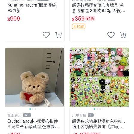
Kunamom30cm(櫃床橘袋）
嚴選拉瑪澤女孩安撫玩具 滿
95成新
意送補包 2號裝 650g 匹配嬰
幼童舒壓好伴侶 女孩專用 安
999
359
84折
$
$
心選擇 安撫玩偶 衝包 玩具
折扣碼
董爺古玩
水星百貨
61
1
StudioHaneul小熊愛心掛件
嚴選各式萌趣動漫角色抱枕，
五角星全新珍藏 紅色推薦收
適用各類場景裝飾 毛絨玩
藏 玩具掛飾 掛件 新品
具、卡通抱枕、趣味玩偶