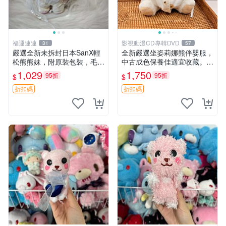
福運連連
影視動漫CD專輯DVD
31
57
嚴選全新未拆封日本SanX輕
全新嚴選坐姿莉娜熊伴嬰服，
松熊熊妹，附原裝包裝，毛絨
中古成色保養佳適宜收藏。無
質地極佳，細膩可愛，推薦收
盒子但品質完好，快速出貨。
1,029
1,750
95折
95折
$
$
藏兼送禮，適合女性好友或家
建議入手！ 中古 玩偶 滬漫
人，限量釋出。鬆熊、熊玩
折扣碼
折扣碼
偶、收藏品