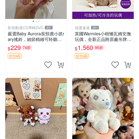
影視動漫CD專輯DVD
福運連連
57
31
嚴選Baby Aurora長頸鹿小抓r
英國Warmies小樹懶瓦姆安撫
ary搖鈴，細節精緻可聆聽清
玩偶，全新正品附原廠吊牌與
脆鈴音 軟萌可愛 定制紀念 金
防塵袋，內藏薰衣草可加熱，
229
1,560
74折
95折
$
$
屬搖鈴 新手媽咪推薦 長頸鹿
適合各個年齡層，冷暖兩用享
抓rary 搖鈴
受抱抱樂趣，不容錯過嚴選好
折扣碼
折扣碼
物 溫暖 冷感