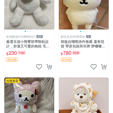
影視動漫CD專輯DVD
劉先生的挖寶基地
57
1
嚴選豆袋小熊臀部帶顆粒設
韓版自嘲熊掛件推薦 還有現
計，舒適又可愛的抱枕 毛絨
貨 帶原包裝與吊牌 胖嘟嘟超
抱枕、臀部按摩、坐墊
可愛 毛絨手感佳 小熊掛件 自
230
780
74折
93折
$
$
嘲抱枕 小熊抱枕
折扣碼
折扣碼
拍賣新星