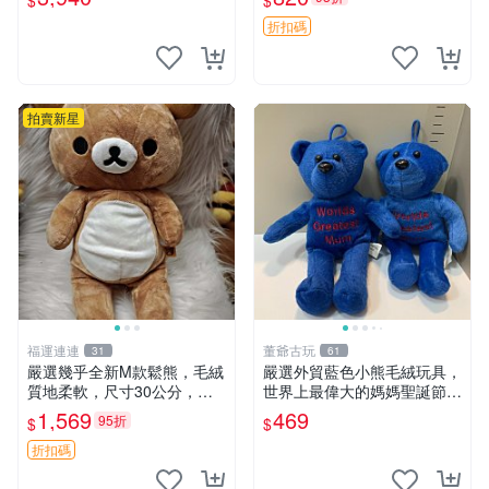
$
$
ion！巴塞羅、 Origami熊、J
agano自嘲熊笑臉手玉，全新
elly
未開封，發貨前視頻確認，四
折扣碼
川 重慶 內
拍賣新星
福運連連
董爺古玩
31
61
嚴選幾乎全新M款鬆熊，毛絨
嚴選外貿藍色小熊毛絨玩具，
質地柔軟，尺寸30公分，做
世界上最偉大的媽媽聖誕節推
工精緻可愛，適合收藏或贈送
薦禮物 五角星 兒童玩具 母親
1,569
469
95折
$
$
親友。中古使用痕跡，手感依
節
然優良。 鬆熊 嬰熊 毛玩偶
折扣碼