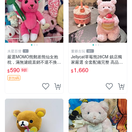
水星百貨
董爺古玩
1
61
嚴選MOMO熊郵差熊仙女抱
Jellycat草莓熊28CM 鎮店獨
枕，滿無濾鏡直銷不退不換
家嚴選 全套配備完整 高品質
經典造型可愛必備 紅薯啵啵
收藏好物 紋章 玩具熊 定制熊
590
1,660
9折
$
$
間抱枕 抱枕 時尚
折扣碼