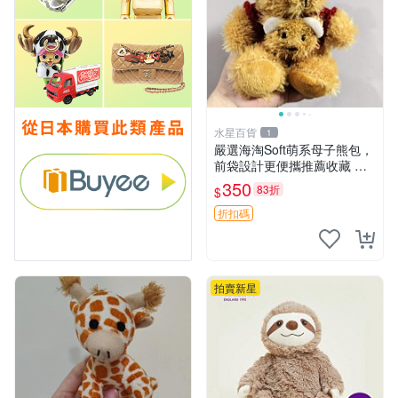
水星百貨
1
嚴選海淘Soft萌系母子熊包，
前袋設計更便攜推薦收藏 母
子熊 軟綿綿 包包
350
83折
$
折扣碼
拍賣新星