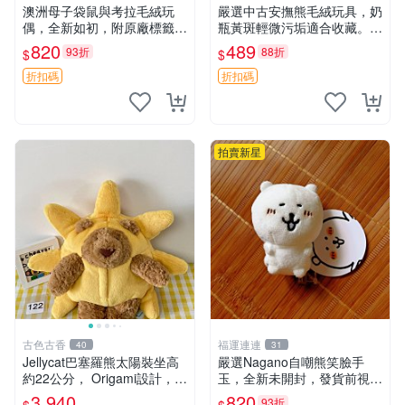
澳洲母子袋鼠與考拉毛絨玩
嚴選中古安撫熊毛絨玩具，奶
偶，全新如初，附原廠標籤，
瓶黃斑輕微污垢適合收藏。默
手感極軟，適合贈送親朋好
認兩日發貨，全國快遞隨機派
820
489
93折
88折
$
$
友。袋鼠與考拉正版，精緻尺
送。 成色如圖可放心購買，
寸，適合作為收藏或家飾擺
輕微瑕疵和臟污不影響使用。
折扣碼
折扣碼
設，增添暖意。 母子、袋
安撫熊 中古玩偶 毛
鼠、
拍賣新星
古色古香
福運連連
40
31
Jellycat巴塞羅熊太陽裝坐高
嚴選Nagano自嘲熊笑臉手
約22公分， Origami設計，來
玉，全新未開封，發貨前視頻
自越南。嚴選 Recommendat
確認，海南 廣西 貴州 嚴選N
3,940
820
93折