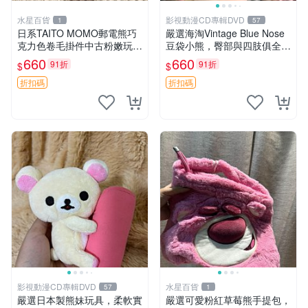
水星百貨
影視動漫CD專輯DVD
1
57
日系TAITO MOMO郵電熊巧
嚴選海淘Vintage Blue Nose
克力色卷毛掛件中古粉嫩玩偶
豆袋小熊，臀部與四肢俱全，
微瑕推薦 postpet momo 郵
坐高11公分，附原盒與吊牌
660
660
91折
91折
$
$
電熊 中古玩偶
收藏。藍鼻子小熊，值得擁有
玩具 憶熊
折扣碼
折扣碼
影視動漫CD專輯DVD
水星百貨
57
1
嚴選日本製熊妹玩具，柔軟實
嚴選可愛粉紅草莓熊手提包，