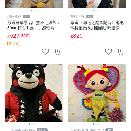
福運連連
董爺古玩
31
61
嚴選日單景品巨蟹座毛絨熊，
嚴選《哪吒之魔童鬧海》泡泡
30cm精心工藝，手感軟糯推
瑪特抱抱系列熊貓哪吒搪膠臉
薦收藏送人 巨蟹座 毛絨玩具
毛絨， STATE：如圖顯示 哪
529
820
89折
$
$
精緻做工
吒 毛絨公仔 泡泡瑪特
折扣碼
不議價不另拍圖片
影視動漫CD專輯DVD
1114
57