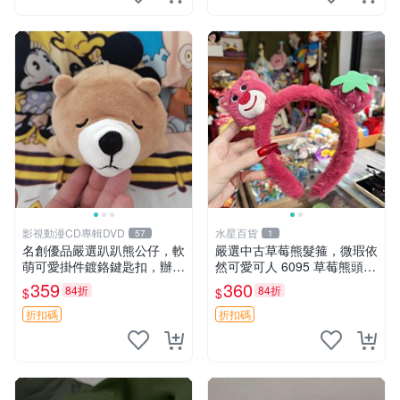
影視動漫CD專輯DVD
水星百貨
57
1
名創優品嚴選趴趴熊公仔，軟
嚴選中古草莓熊髮箍，微瑕依
萌可愛掛件鍍鉻鍵匙扣，辦公
然可愛可人 6095 草莓熊頭飾
放松好選擇 趴趴熊 鍍鉻鍵匙
中古髮圈 熊寶 寶寶 娃娃熊髮
359
360
84折
84折
$
$
扣 萬用掛件
箍 中古收藏 玩具髮夾
折扣碼
折扣碼