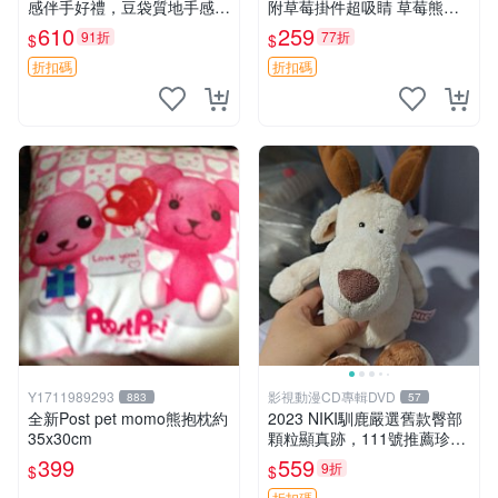
感伴手好禮，豆袋質地手感
附草莓掛件超吸睛 草莓熊手
佳，抱枕小熊 recom 推薦 白
提包 草莓掛件 可愛portunes
610
259
91折
77折
$
$
色豆袋 玩具
e
折扣碼
折扣碼
Y1711989293
影視動漫CD專輯DVD
883
57
全新Post pet momo熊抱枕約
2023 NIKI馴鹿嚴選舊款臀部
35x30cm
顆粒顯真跡，111號推薦珍藏
品 馴鹿 舊款 尾巴顆粒
399
559
9折
$
$
折扣碼