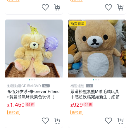
拍賣新星
影視動漫CD專輯DVD
福運連連
57
31
永恆好友系列Forever Friend
嚴選松熊素熊M號毛絨玩具，
s賀曼熊氣球款紫色玩偶（鼻
手感超軟糯宛如新生，細節精
子稍有磨損） 中古玩具 氣球
緻完美無瑕，推薦送禮或珍
1,450
929
95折
94折
$
$
熊 玩偶
藏，中古狀態保養得宜。 松
熊 素熊 毛絨doll
折扣碼
折扣碼