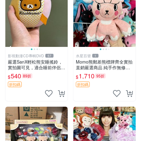
影視動漫CD專輯DVD
水星百貨
57
1
嚴選SanX輕松熊安睡搖鈴，
Momo熊郵差熊標牌齊全實拍
實拍圖可見，適合睡前伴侶，
直銷嚴選商品 純手作無修圖
Picks安撫好物 0325 懸吊 電
可收藏 郵差熊 Momo熊 標牌
540
1,710
89折
95折
$
$
腦
商品
折扣碼
折扣碼