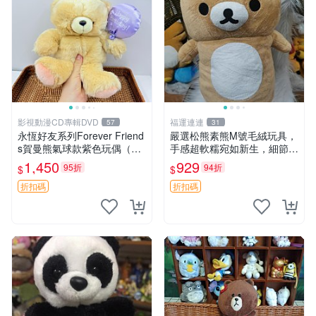
影視動漫CD專輯DVD
福運連連
57
31
永恆好友系列Forever Friend
嚴選松熊素熊M號毛絨玩具，
s賀曼熊氣球款紫色玩偶（鼻
手感超軟糯宛如新生，細節精
子稍有磨損） 中古玩具 氣球
緻完美無瑕，推薦送禮或珍
1,450
929
95折
94折
$
$
熊 玩偶
藏，中古狀態保養得宜。 松
熊 素熊 毛絨doll
折扣碼
折扣碼