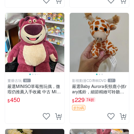
董爺古玩
影視動漫CD專輯DVD
61
57
嚴選MINISO草莓熊玩偶，微
嚴選Baby Aurora長頸鹿小抓r
瑕仍推薦入手收藏 中古 MINI
ary搖鈴，細節精緻可聆聽清
SO 草莓熊 玩具 收藏
脆鈴音 軟萌可愛 定制紀念 金
450
229
74折
$
$
屬搖鈴 新手媽咪推薦 長頸鹿
抓rary 搖鈴
折扣碼