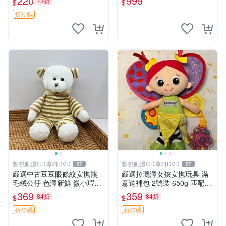
220
999
73折
$
$
折扣碼
影視動漫CD專輯DVD
影視動漫CD專輯DVD
57
57
嚴選中古豆豆眼條紋安撫熊
嚴選拉瑪澤女孩安撫玩具 滿
毛絨公仔 色澤新鮮 微小瑕疵
意送補包 2號裝 650g 匹配嬰
可收藏 中古 安撫熊 條紋公仔
幼童舒壓好伴侶 女孩專用 安
369
359
84折
84折
$
$
心選擇 安撫玩偶 衝包 玩具
折扣碼
折扣碼