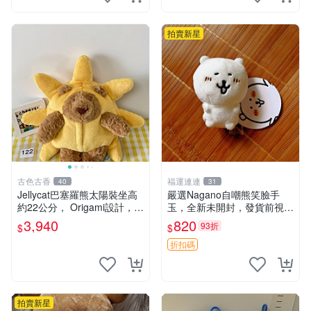
鼠、
拍賣新星
古色古香
福運連連
40
31
Jellycat巴塞羅熊太陽裝坐高
嚴選Nagano自嘲熊笑臉手
約22公分， Origami設計，來
玉，全新未開封，發貨前視頻
自越南。嚴選 Recommendat
確認，海南 廣西 貴州 嚴選N
3,940
820
93折
$
$
ion！巴塞羅、 Origami熊、J
agano自嘲熊笑臉手玉，全新
elly
未開封，發貨前視頻確認，四
折扣碼
川 重慶 內
拍賣新星