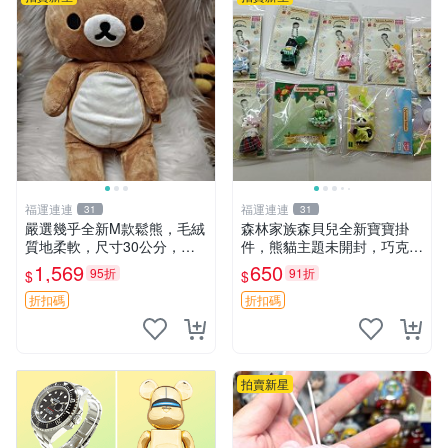
福運連連
福運連連
31
31
嚴選幾乎全新M款鬆熊，毛絨
森林家族森貝兒全新寶寶掛
質地柔軟，尺寸30公分，做
件，熊貓主題未開封，巧克力
工精緻可愛，適合收藏或贈送
兔牛奶兔郁金香兔貓吉娃娃嚴
1,569
650
95折
91折
$
$
親友。中古使用痕跡，手感依
選，適合收藏 熊貓 森林 寶寶
然優良。 鬆熊 嬰熊 毛玩偶
折扣碼
折扣碼
拍賣新星