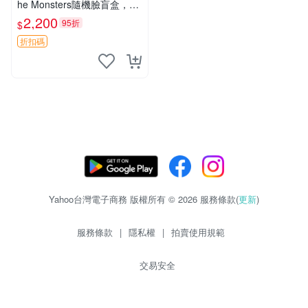
he Monsters隨機臉盲盒，萌
趣馬卡龍設計 芝麻豆豆 LAB
2,200
95折
$
UBU LABUBU THE MONST
ERS 橙色豆
折扣碼
Yahoo台灣電子商務 版權所有 © 2026 服務條款(
更新
)
服務條款
|
隱私權
|
拍賣使用規範
交易安全