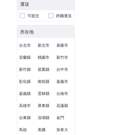
運送
可面交
跨國運送
所在地
台北市
新北市
基隆市
宜蘭縣
桃園市
新竹市
新竹縣
苗栗縣
台中市
彰化縣
南投縣
嘉義市
嘉義縣
雲林縣
台南市
高雄市
屏東縣
花蓮縣
台東縣
澎湖縣
金門
馬祖
美國
加拿大