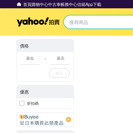
首頁
購物中心
中古車
帳務中心
信箱
App下載
Yahoo拍賣
價格
-
確定
優惠
折扣碼