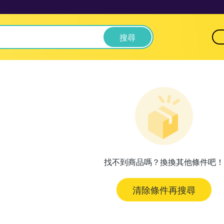
搜尋
找不到商品嗎？換換其他條件吧！
清除條件再搜尋