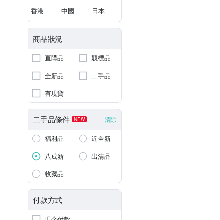
香港
中國
日本
商品狀況
直購品
競標品
全新品
二手品
有現貨
二手品條件
清除
NEW
福利品
近全新
八成新
出清品
收藏品
付款方式
現金付款