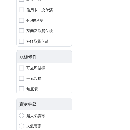
信用卡一次付清
分期0利率
萊爾富取貨付款
7-11取貨付款
競標條件
可立即結標
一元起標
無底價
賣家等級
超人氣賣家
人氣賣家