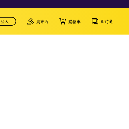
登入
賣東西
購物車
即時通