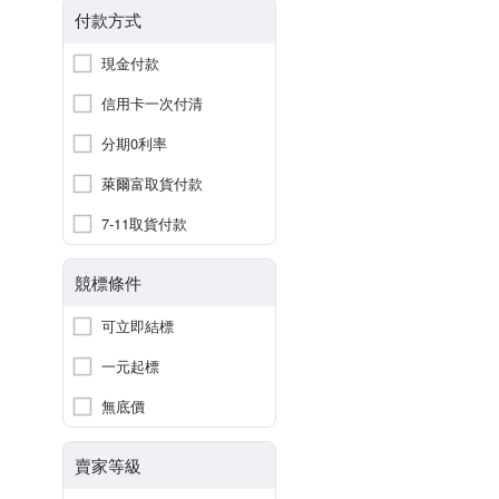
付款方式
現金付款
信用卡一次付清
分期0利率
萊爾富取貨付款
7-11取貨付款
競標條件
可立即結標
一元起標
無底價
賣家等級