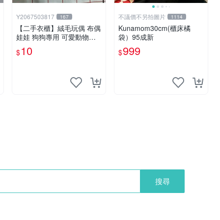
Y2067503817
不議價不另拍圖片
167
1114
【二手衣櫃】絨毛玩偶 布偶
Kunamom30cm(櫃床橘
娃娃 狗狗專用 可愛動物系
袋）95成新
列 耐咬耐磨玩具 玩偶 粉紅
10
999
$
$
熊寵物玩具 1120929
搜尋