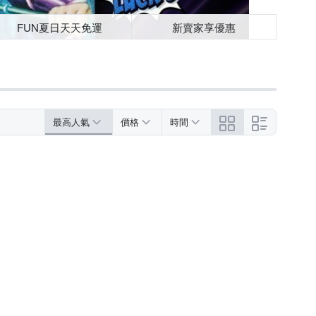
FUN夏日天天免運
新賣家享優惠
最高人氣
價格
時間