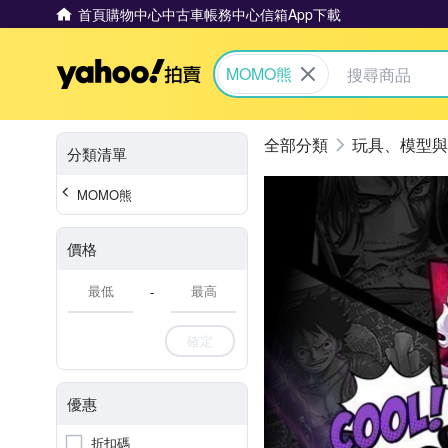
首頁
購物中心
中古車
帳務中心
信箱
App下載
Yahoo拍賣
MOMO熊
玩具、模型與
分類清單
MOMO熊
價格
-
確定
優惠
折扣碼