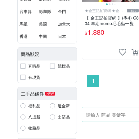
★金王記拍寶網 ★金王
台東縣
澎湖縣
金門
1639
記拍寶趣
【 金王記拍寶網 】(學4) C8
04 早期momo毛毛蟲一隻
馬祖
美國
加拿大
1,880
$
香港
中國
日本
商品狀況
直購品
競標品
有現貨
1
二手品條件
NEW
福利品
近全新
八成新
出清品
收藏品