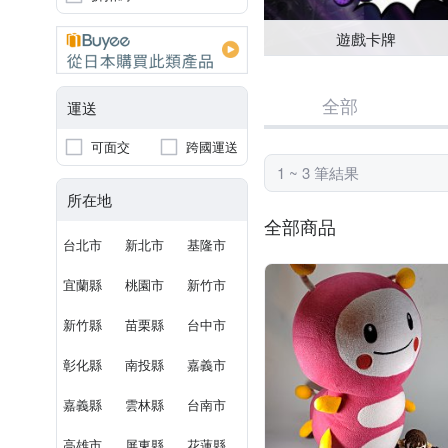
遊戲卡牌
全部
運送
可面交
跨國運送
1 ~ 3 筆結果
所在地
全部商品
台北市
新北市
基隆市
宜蘭縣
桃園市
新竹市
新竹縣
苗栗縣
台中市
彰化縣
南投縣
嘉義市
嘉義縣
雲林縣
台南市
高雄市
屏東縣
花蓮縣