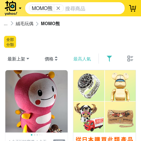
MOMO熊
登
絨毛玩偶
MOMO熊
全部
分類
最新上架
價格
最高人氣