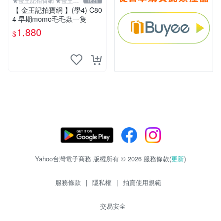
★金王記拍寶網 ★金王記
1639
拍寶趣
【 金王記拍寶網 】(學4) C80
4 早期momo毛毛蟲一隻
1,880
$
Yahoo台灣電子商務 版權所有 © 2026 服務條款(
更新
)
服務條款
|
隱私權
|
拍賣使用規範
交易安全