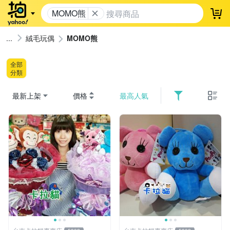
MOMO熊
登
絨毛玩偶
MOMO熊
全部
分類
最新上架
價格
最高人氣