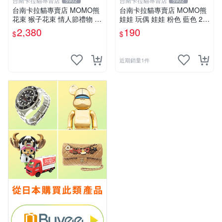
台南卡拉貓專賣店
台南卡拉貓專賣店
5902
5902
台南卡拉貓專賣店 MOMO熊
台南卡拉貓專賣店 MOMO熊
花束 猴子花束 情人節禮物 二
娃娃 玩偶 娃娃 粉色 藍色 2色
選一 可繡字 可今天寄明天到
分售
2,380
190
$
$
近期銷量1件