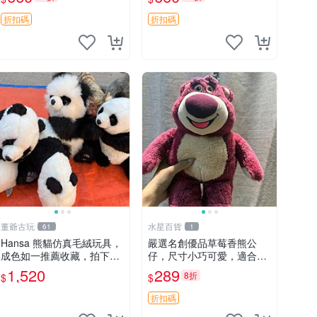
郵電熊 中古玩偶
吊牌收藏。藍鼻子小熊，值
得擁有 玩具 憶熊
折扣碼
折扣碼
董爺古玩
水星百貨
61
1
Hansa 熊貓仿真毛絨玩具，
嚴選名創優品草莓香熊公
成色如一推薦收藏，拍下無
仔，尺寸小巧可愛，適合收
疑心 熊貓 毛絨玩具 收藏
藏賞玩 30cm 玩具 公仔 草
1,520
289
8折
$
$
莓熊
折扣碼