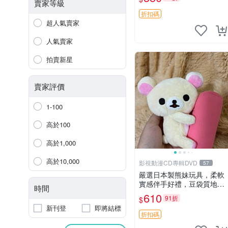
賣家等級
折扣碼
超人氣賣家
人氣賣家
拍賣新星
賣家評價
1-100
高於100
高於1,000
高於10,000
影視動漫CD專輯DVD
57
嚴選日本製熊妹玩具，柔軟
實感伴手好禮，豆袋質地手
時間
感佳，抱枕小熊 recom 推薦
610
91折
$
白色豆袋 玩具
新刊登
即將結標
折扣碼