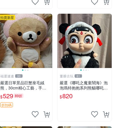
拍賣新星
福運連連
董爺古玩
30
61
嚴選日單景品巨蟹座毛絨
嚴選《哪吒之魔童鬧海》泡
熊，30cm精心工藝，手感
泡瑪特抱抱系列熊貓哪吒搪
軟糯推薦收藏送人 巨蟹座
膠臉毛絨， STATE：如圖顯
529
820
89折
$
$
毛絨玩具 精緻做工
示 哪吒 毛絨公仔 泡泡瑪特
折扣碼