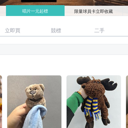
唱片一元起標
限量球員卡立即收藏
立即買
競標
二手