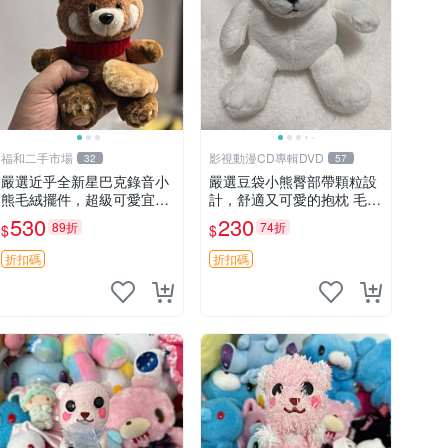
福和二手市場
影視動漫CD專輯DVD
32
57
嚴選近乎全新星巴克錄音小
嚴選豆袋小熊臀部帶顆粒設
熊毛絨擺件，超級可愛宜贈
計，舒適又可愛的抱枕 毛絨
送掛飾 錄音小熊 毛絨擺件
抱枕、臀部按摩、坐墊
530
230
89折
74折
$
$
贈品
折扣碼
折扣碼