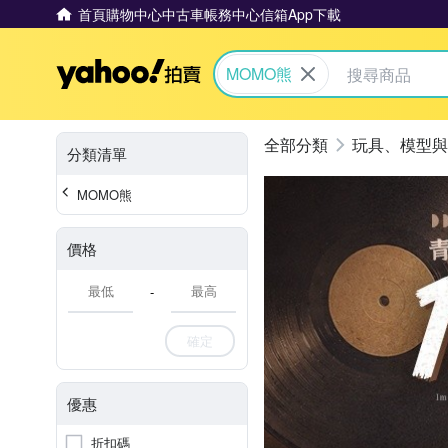
首頁
購物中心
中古車
帳務中心
信箱
App下載
Yahoo拍賣
MOMO熊
玩具、模型與
分類清單
MOMO熊
價格
-
確定
優惠
折扣碼