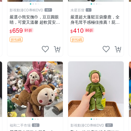
影視動漫CD專輯DVD
水星百貨
57
1
嚴選小熊安撫巾，豆豆圓眼
嚴選超大蓬鬆豆袋麋鹿，全
睛，可愛又溫馨 超軟質安撫
身毛茸手感極佳推薦！屁股
巾，豆豆設計，哄睡好幫手
與四肢填充均勻，適合收藏
659
410
91折
86折
$
$
約克豆豆眼安撫巾 數碼豆豆
與孩童共賞。 麋鹿 豆袋 毛
眼
茸玩具
折扣碼
折扣碼
福和二手市場
影視動漫CD專輯DVD
32
57