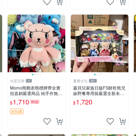
水星百貨
董爺古玩
1
61
Momo熊郵差熊標牌齊全實
森貝兒家族日版FS餅乾熊兄
拍直銷嚴選商品 純手作無修
妹野餐專用裝嚴選全新未開
圖可收藏 郵差熊 Momo熊
封，包含兩組大童款紙盒
1,710
1,720
95折
$
$
標牌 商品
裝，適合收藏與分享。 餅乾
熊兄妹、野餐、收藏
折扣碼