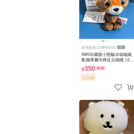
影視動漫CD專輯DVD
57
NIKI珍藏版小熊貓冰箱磁鐵
配備專屬吊牌及豆綁繩 12c
m 廢品嚴選 好評推薦 小熊
350
83折
$
貓冰箱貼 磁鐵掛件 冰箱飾
品
折扣碼