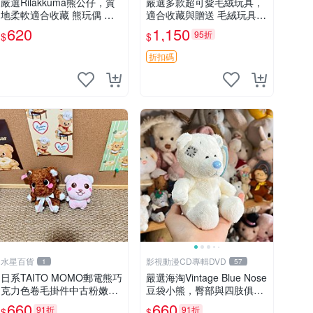
嚴選Rilakkuma熊公仔，質
嚴選多款超可愛毛絨玩具，
地柔軟適合收藏 熊玩偶 柔
適合收藏與贈送 毛絨玩具、
軟 公仔 收藏
抱枕、公仔
620
1,150
95折
$
$
折扣碼
水星百貨
影視動漫CD專輯DVD
1
57
日系TAITO MOMO郵電熊巧
嚴選海淘Vintage Blue Nose
克力色卷毛掛件中古粉嫩玩
豆袋小熊，臀部與四肢俱
偶微瑕推薦 postpet momo
全，坐高11公分，附原盒與
660
660
91折
91折
$
$