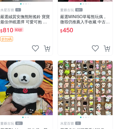
水星百貨
董爺古玩
1
61
嚴選絨質安撫熊附搖鈴 寶寶
嚴選MINISO草莓熊玩偶，
最佳伴眠選擇 可愛可抱 絨
微瑕仍推薦入手收藏 中古 M
毛玩具 安撫熊 嬰兒用
INISO 草莓熊 玩具 收藏
810
450
93折
$
$
折扣碼
董爺古玩
水星百貨
61
1