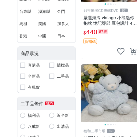
影視動漫CD專輯DVD
台東縣
澎湖縣
金門
57
嚴選海淘 vintage 小熊迷你
抱枕 憶記臀部 豆包設計 4c
馬祖
美國
加拿大
m 高 推薦收藏 迷你豆包小
440
87折
$
熊、高臀部、豆袋抱枕
香港
中國
日本
折扣碼
商品狀況
直購品
競標品
全新品
二手品
有現貨
二手品條件
NEW
福利品
近全新
八成新
出清品
福和二手市場
32