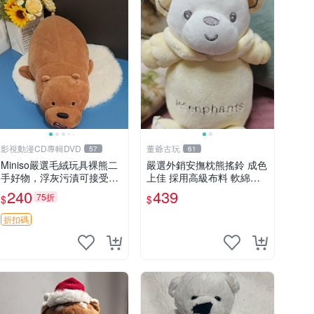
影視動漫CD專輯DVD
董爺古玩
57
61
Miniso嚴選毛絨玩具裸熊二
嚴選外銷安撫枕熊搖鈴 成色
手好物，浮灰污漬可接受。
上佳 採用高級布料 軟綿適
請詳閱照片再下單，售出不
合收藏 安心選購 安撫枕 熊
240
439
75折
$
$
退不換。全新品相收藏推
玩具 搖鈴
薦。 裸熊 毛絨玩具 收藏
折扣碼