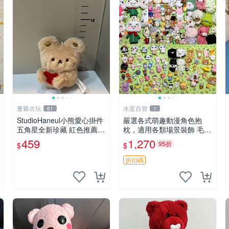
董爺古玩
水星百貨
61
1
StudioHaneul小熊愛心掛件
嚴選各式萌趣動漫角色抱
五角星全新珍藏 紅色推薦收
枕，適用各類場景裝飾 毛絨
藏 玩具掛飾 掛件 新品
玩具、卡通抱枕、趣味玩偶
459
1,270
95折
$
$
折扣碼