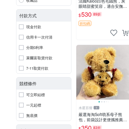
收藏品
法國Kaloo白色毛絨熊，灰
眼睛甜蜜笑容，適合安撫逗
趣可愛，柔軟面料手感佳。
530
89折
$
付款方式
14 白色安撫熊 毛絨玩具 寶
寶逗樂具
折扣碼
現金付款
信用卡一次付清
分期0利率
萊爾富取貨付款
7-11取貨付款
競標條件
可立即結標
一元起標
水星百貨
1
嚴選海淘Soft萌系母子熊
無底價
包，前袋設計更便攜推薦收
藏 母子熊 軟綿綿 包包
350
83折
$