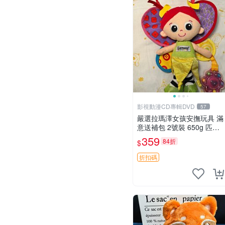
影視動漫CD專輯DVD
57
嚴選拉瑪澤女孩安撫玩具 滿
意送補包 2號裝 650g 匹配
嬰幼童舒壓好伴侶 女孩專用
359
84折
$
安心選擇 安撫玩偶 衝包 玩
具
折扣碼