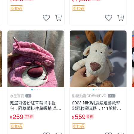
紀念 金屬搖鈴 新手媽咪推
加熱，適合各個年齡層，冷
薦 長頸鹿 抓rary 搖鈴
暖兩用享受抱抱樂趣，不容
折扣碼
折扣碼
錯過嚴選好物 溫暖 冷感
水星百貨
影視動漫CD專輯DVD
1
57
嚴選可愛粉紅草莓熊手提
2023 NIKI馴鹿嚴選舊款臀
包，附草莓掛件超吸睛 草莓
部顆粒顯真跡，111號推薦
熊手提包 草莓掛件 可愛port
珍藏品 馴鹿 舊款 尾巴顆粒
259
559
77折
9折
$
$
unese
折扣碼
折扣碼