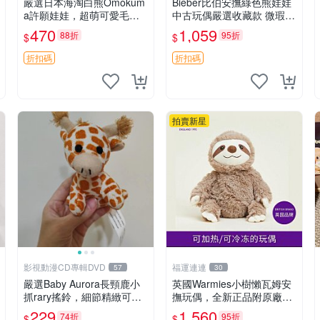
嚴選日本海淘白熊Omokum
Bieber比伯安撫綠色熊娃娃
a許願娃娃，超萌可愛毛絨
中古玩偶嚴選收藏款 微瑕輕
公仔推薦收藏 白熊 Omoku
度使用 Bieber綠熊娃娃 中
470
1,059
88折
95折
$
$
ma 毛絨玩具 偽裝娃娃 玩具
古玩偶 微瑕
擺飾
折扣碼
折扣碼
拍賣新星
影視動漫CD專輯DVD
福運連連
57
30
嚴選Baby Aurora長頸鹿小
英國Warmies小樹懶瓦姆安
抓rary搖鈴，細節精緻可聆
撫玩偶，全新正品附原廠吊
聽清脆鈴音 軟萌可愛 定制
牌與防塵袋，內藏薰衣草可
229
1,560
74折
95折
$
$