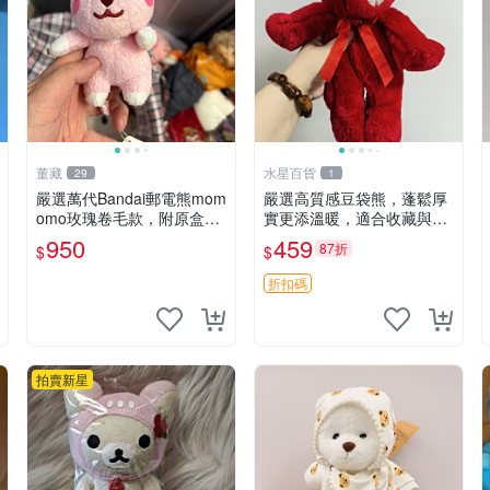
董藏
水星百貨
29
1
嚴選萬代Bandai郵電熊mom
嚴選高質感豆袋熊，蓬鬆厚
omo玫瑰卷毛款，附原盒與
實更添溫暖，適合收藏與休
吊牌，粉嫩可愛入手即柔軟
憩。前胸填充飽滿，背部亦
950
459
87折
$
$
～ 玫瑰卷毛 郵電熊 正品
具優雅設計。 豆袋熊 保暖
溫柔 蓬松
折扣碼
拍賣新星