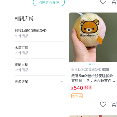
清除所有條件
相關店鋪
影視動漫CD專輯DVD
59件商品
水星百貨
29件商品
董爺古玩
25件商品
影視動漫CD專輯DVD
57
嚴選SanX輕松熊安睡搖鈴，
實拍圖可見，適合睡前伴
更多店舖
侶， Picks安撫好物 0325
540
89折
$
懸吊 電腦
折扣碼