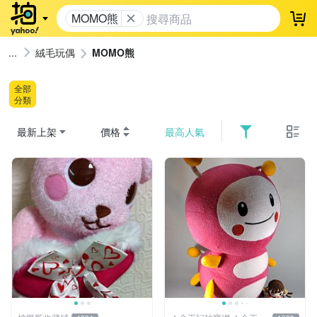
MOMO熊
登
絨毛玩偶
MOMO熊
全部
分類
最新上架
價格
最高人氣