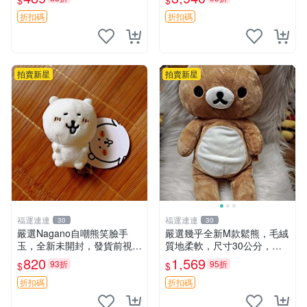
$
$
送。 成色如圖可放心購買，
ion！巴塞羅、 Origami熊、J
輕微瑕疵和臟污不影響使用。
elly
折扣碼
折扣碼
安撫熊 中古玩偶 毛
拍賣新星
拍賣新星
福運連連
福運連連
30
30
嚴選Nagano自嘲熊笑臉手
嚴選幾乎全新M款鬆熊，毛絨
玉，全新未開封，發貨前視頻
質地柔軟，尺寸30公分，做
確認，海南 廣西 貴州 嚴選N
工精緻可愛，適合收藏或贈送
820
1,569
93折
95折
$
$
agano自嘲熊笑臉手玉，全新
親友。中古使用痕跡，手感依
未開封，發貨前視頻確認，四
然優良。 鬆熊 嬰熊 毛玩偶
折扣碼
折扣碼
川 重慶 內