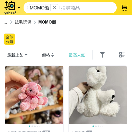
MOMO熊
登
絨毛玩偶
MOMO熊
全部
分類
最新上架
價格
最高人氣