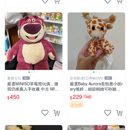
董爺古玩
影視動漫CD專輯DVD
61
57
嚴選MINISO草莓熊玩偶，微
嚴選Baby Aurora長頸鹿小抓r
瑕仍推薦入手收藏 中古 MINI
ary搖鈴，細節精緻可聆聽清
SO 草莓熊 玩具 收藏
脆鈴音 軟萌可愛 定制紀念 金
450
229
74折
$
$
屬搖鈴 新手媽咪推薦 長頸鹿
抓rary 搖鈴
折扣碼