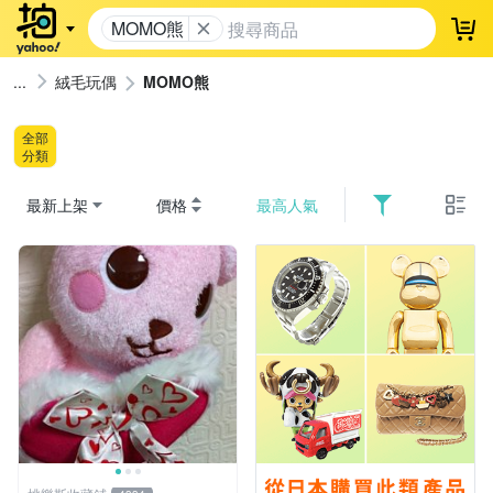
MOMO熊
登
絨毛玩偶
MOMO熊
全部
分類
最新上架
價格
最高人氣