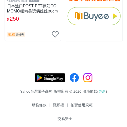
桃樂斯收藏鋪
4334
日本進口POST PET夢幻CO
MOMO熊精美玩偶娃娃30cm
250
$
競標
剩6天
Yahoo台灣電子商務 版權所有 © 2026 服務條款(
更新
)
服務條款
|
隱私權
|
拍賣使用規範
交易安全