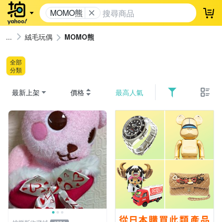
MOMO熊
登
絨毛玩偶
MOMO熊
全部
分類
最新上架
價格
最高人氣