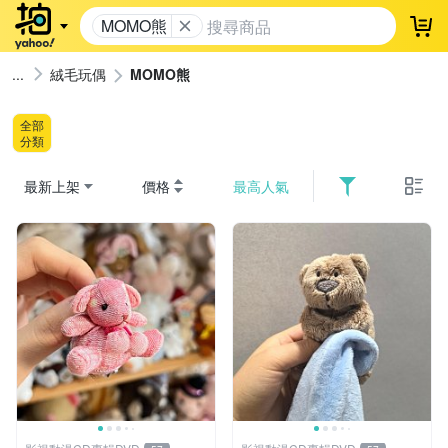
MOMO熊
登
絨毛玩偶
MOMO熊
全部
分類
最新上架
價格
最高人氣