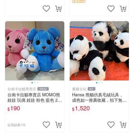
台南卡拉貓專賣店
董爺古玩
5902
61
台南卡拉貓專賣店 MOMO熊
Hansa 熊貓仿真毛絨玩具，
娃娃 玩偶 娃娃 粉色 藍色 2色
成色如一推薦收藏，拍下無疑
分售
心 熊貓 毛絨玩具 收藏
190
1,520
$
$
近期銷量1件