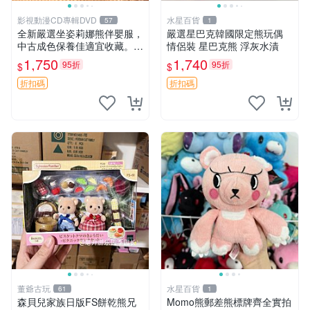
影視動漫CD專輯DVD
水星百貨
57
1
全新嚴選坐姿莉娜熊伴嬰服，
嚴選星巴克韓國限定熊玩偶
中古成色保養佳適宜收藏。無
情侶裝 星巴克熊 浮灰水漬
盒子但品質完好，快速出貨。
1,750
1,740
95折
95折
$
$
建議入手！ 中古 玩偶 滬漫
折扣碼
折扣碼
董爺古玩
水星百貨
61
1
森貝兒家族日版FS餅乾熊兄
Momo熊郵差熊標牌齊全實拍