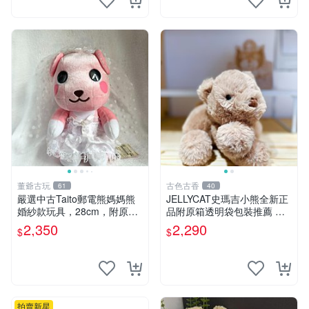
董爺古玩
古色古香
61
40
嚴選中古Taito郵電熊媽媽熊
JELLYCAT史瑪吉小熊全新正
婚紗款玩具，28cm，附原
品附原箱透明袋包裝推薦 透
盒，保存極佳實拍，婚紗細節
明袋 包裝盒 史瑪吉小熊
2,350
2,290
$
$
清晰可見，偶像收藏推薦 婚
紗小花 玩具 模型
拍賣新星