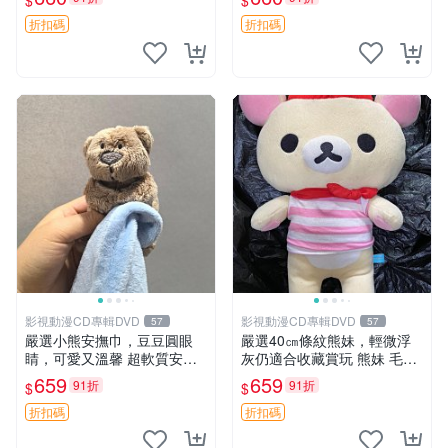
$
$
電熊 中古玩偶
收藏。藍鼻子小熊，值得擁有
玩具 憶熊
折扣碼
折扣碼
影視動漫CD專輯DVD
影視動漫CD專輯DVD
57
57
嚴選小熊安撫巾，豆豆圓眼
嚴選40㎝條紋熊妹，輕微浮
睛，可愛又溫馨 超軟質安撫
灰仍適合收藏賞玩 熊妹 毛絨
巾，豆豆設計，哄睡好幫手
玩具 浮雕熊
659
659
91折
91折
$
$
約克豆豆眼安撫巾 數碼豆豆
眼
折扣碼
折扣碼