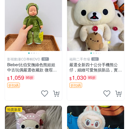
影視動漫CD專輯DVD
福和二手市場
57
32
Bieber比伯安撫綠色熊娃娃
嚴選全新四十公分手機熊公
中古玩偶嚴選收藏款 微瑕輕
仔，細緻可愛無損新品，實拍
度使用 Bieber綠熊娃娃 中古
展現萌趣風采 潘朵拉 熊抱枕
1,059
1,030
95折
95折
$
$
玩偶 微瑕
折扣碼
折扣碼
拍賣新星