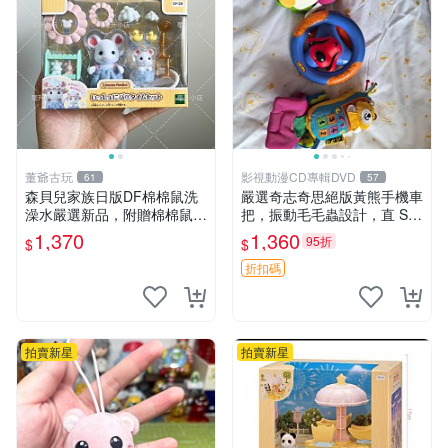
董爺古玩
影視動漫CD專輯DVD
61
57
森貝兒家族日版DF棉棉鼠洗
嚴選奇志奇思絕版黃熊手機車
澡水嚴選新品，附贈棉棉鼠媽
把，振動毛毛蟲設計，直 SA
媽與嬰兒及配件。-paper盒
LE 售不退不換 毛毛蟲 手機
1,370
1,360
95折
$
$
裝，輕便設計方便攜帶。 棉
車把
棉鼠 棉玩 公仔
折扣碼
拍賣新星
拍賣新星