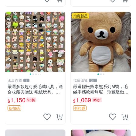
拍賣新星
水星百貨
福運連連
1
31
嚴選多款超可愛毛絨玩具，適
嚴選輕松熊素熊系列M號，毛
合收藏與贈送 毛絨玩具、抱
絨手感軟糯無瑕，珍藏級做工
枕、公仔
推薦收藏，尺寸35cm清晰可
1,150
1,069
95折
95折
$
$
見。中古毛絨、收藏精品、毛
絨玩具
折扣碼
折扣碼