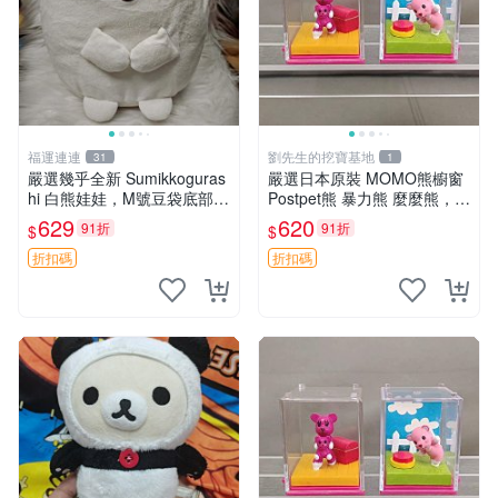
福運連連
劉先生的挖寶基地
31
1
嚴選幾乎全新 Sumikkoguras
嚴選日本原裝 MOMO熊櫥窗
hi 白熊娃娃，M號豆袋底部，
Postpet熊 暴力熊 麼麼熊，實
穩固不易倒，毛絨布標附贈，
物精緻收藏無損，二手誠意出
629
620
91折
91折
$
$
極致軟糯手感，精工細作值得
售 暴力熊 MOMO熊 日本版
典藏，尺寸24cm，收藏佳品
櫥趣熊熊偶
折扣碼
折扣碼
贈禮