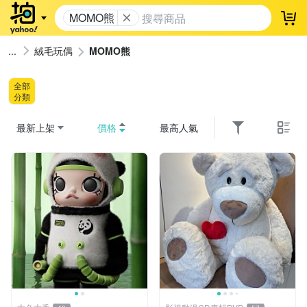
MOMO熊
登
絨毛玩偶
MOMO熊
全部
分類
最新上架
價格
最高人氣