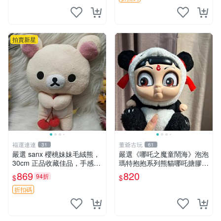
拍賣新星
福運連連
董爺古玩
31
61
嚴選 sanx 櫻桃妹妹毛絨熊，
嚴選《哪吒之魔童鬧海》泡泡
30cm 正品收藏佳品，手感極
瑪特抱抱系列熊貓哪吒搪膠臉
軟，適合贈送與收藏 櫻桃妹
毛絨， STATE：如圖顯示 哪
869
820
94折
$
$
妹、sanx、毛絨熊
吒 毛絨公仔 泡泡瑪特
折扣碼