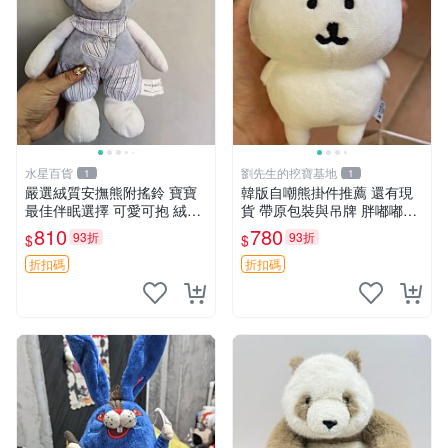
水星百貨
劉先生的挖寶基地
1
1
嚴選絨質安撫熊附搖鈴 寶寶
韓版自嘲熊掛件推薦 還有現
最佳伴眠選擇 可愛可抱 絨毛
貨 帶原包裝與吊牌 胖嘟嘟超
玩具 安撫熊 嬰兒用
可愛 毛絨手感佳 小熊掛件 自
810
780
93折
93折
$
$
嘲抱枕 小熊抱枕
折扣碼
折扣碼