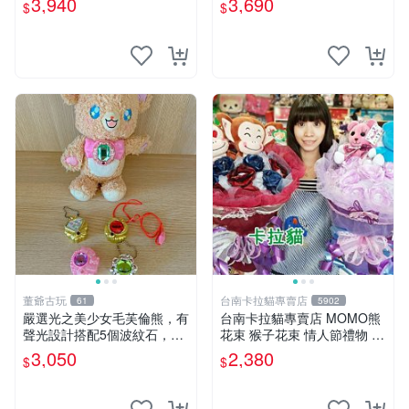
3,940
3,690
$
$
ion！巴塞羅、 Origami熊、J
衣 透明袋
elly
董爺古玩
台南卡拉貓專賣店
61
5902
嚴選光之美少女毛芙倫熊，有
台南卡拉貓專賣店 MOMO熊
聲光設計搭配5個波紋石，成
花束 猴子花束 情人節禮物 二
色完美如圖。爽快附電池，讓
選一 可繡字 可今天寄明天到
3,050
2,380
$
$
愛心不打折扣。 光之美少女
毛芙倫熊 波紋石 有聲光