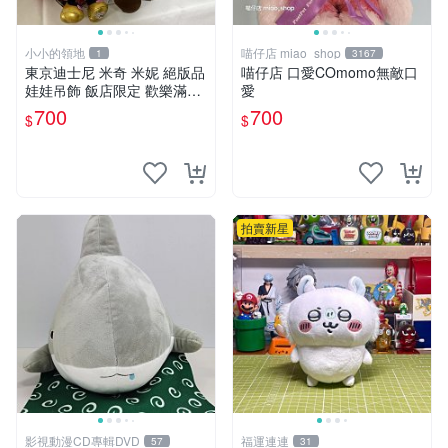
小小的領地
喵仔店 miao_shop
1
3167
東京迪士尼 米奇 米妮 絕版品
喵仔店 口愛COmomo無敵口
娃娃吊飾 飯店限定 歡樂滿人
愛
間 復活節
700
700
$
$
拍賣新星
影視動漫CD專輯DVD
福運連連
57
31