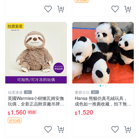
然優良。 鬆熊 嬰熊 毛玩偶
拍賣新星
福運連連
董爺古玩
31
61
英國Warmies小樹懶瓦姆安撫
Hansa 熊貓仿真毛絨玩具，
玩偶，全新正品附原廠吊牌與
成色如一推薦收藏，拍下無疑
防塵袋，內藏薰衣草可加熱，
心 熊貓 毛絨玩具 收藏
1,560
1,520
95折
$
$
適合各個年齡層，冷暖兩用享
受抱抱樂趣，不容錯過嚴選好
折扣碼
物 溫暖 冷感