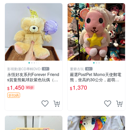
影視動漫CD專輯DVD
董爺古玩
57
61
永恆好友系列Forever Friend
嚴選PostPet Momo天使郵電
s賀曼熊氣球款紫色玩偶（鼻
熊，坐高約30公分，超萌可
子稍有磨損） 中古玩具 氣球
愛收藏首選 天使郵電熊 Mom
1,450
1,370
95折
$
$
熊 玩偶
o熊 玩具
折扣碼