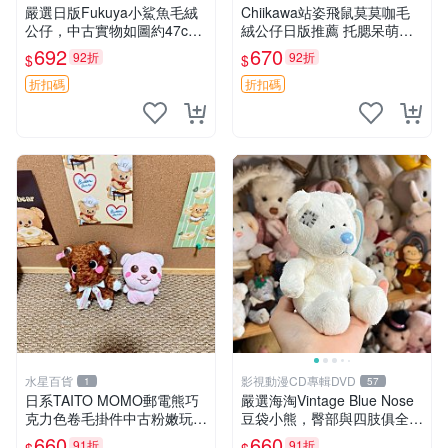
嚴選日版Fukuya小鯊魚毛絨
Chiikawa站姿飛鼠莫莫咖毛
公仔，中古實物如圖約47c
絨公仔日版推薦 托腮呆萌可
m，紙箱包裝嚴密確保安全送
愛 15cm豆袋底部 當代嚴選
692
670
92折
92折
$
$
達。 小鯊魚 毛絨公仔 中古玩
毛絨玩具 公仔 莫莫卡 像人
偶
折扣碼
折扣碼
水星百貨
影視動漫CD專輯DVD
1
57
日系TAITO MOMO郵電熊巧
嚴選海淘Vintage Blue Nose
克力色卷毛掛件中古粉嫩玩偶
豆袋小熊，臀部與四肢俱全，
微瑕推薦 postpet momo 郵
坐高11公分，附原盒與吊牌
660
660
91折
91折