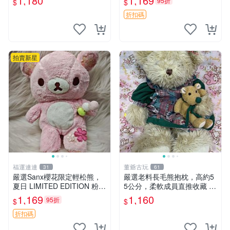
1,180
1,169
95折
$
$
優異。收藏或贈送皆為佳選。
中古 毛絨熊 毛玩偶
折扣碼
拍賣新星
福運連連
董爺古玩
31
61
嚴選Sanx櫻花限定輕松熊，
嚴選老料長毛熊抱枕，高約5
夏日 LIMITED EDITION 粉色
5公分，柔軟成員直推收藏 長
毛絨熊，背有拉鏈設計，肚內
毛熊 柔軟熊抱枕 55公分
1,169
1,160
95折
$
$
填充豆袋，精致工藝呈現，狀
態如新，適合收藏與送人 櫻
折扣碼
花、