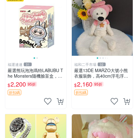
福運連連
福和二手市場
31
32
嚴選熊玩泡泡瑪特LABUBU T
嚴選13DE MARZO大號小熊
he Monsters隨機臉盲盒，萌
衣服裝飾，高40cm浮毛浮
趣馬卡龍設計 芝麻豆豆 LAB
灰，詳觀後再拍。二手收藏請
2,200
2,160
95折
95折
$
$
UBU LABUBU THE MONST
珍惜。 13DE MARZO 二手
ERS 橙色豆
小熊 衣服裝飾
折扣碼
折扣碼