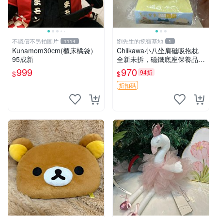
不議價不另拍圖片
劉先生的挖寶基地
1114
1
Kunamom30cm(櫃床橘袋）
Chiikawa小八坐肩磁吸抱枕
95成新
全新未拆，磁鐵底座保養品專
用 磁鐵 磁吸 抱枕
999
970
94折
$
$
折扣碼