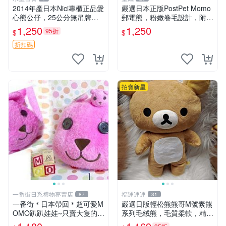
2014年產日本Nici專櫃正品愛
嚴選日本正版PostPet Momo
心熊公仔，25公分無吊牌全
郵電熊，粉嫩卷毛設計，附原
新 愛心熊 公仔 熊抱玩偶
裝包裝與吊牌，超Recomme
1,250
1,250
95折
$
$
nded收藏品 1095 玩偶 包裝
折扣碼
拍賣新星
一番街日系禮物專賣店
福運連連
87
31
一番街＊日本帶回＊超可愛M
嚴選日版輕松熊熊哥M號素熊
OMO趴趴娃娃~只賣大隻的1
系列毛絨熊，毛質柔軟，精緻
號~單隻價～生日禮物
可愛，尺寸35cm，保存狀態