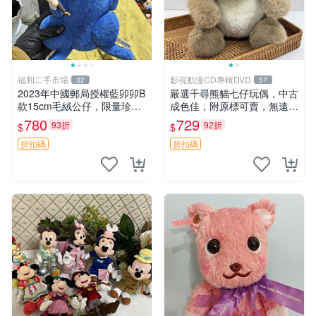
福和二手市場
影視動漫CD專輯DVD
32
57
2023年中國郵局授權藍卯卯B
嚴選千尋熊貓七仔玩偶，中古
款15cm毛絨公仔，限量珍藏
成色佳，附原標可賣，無遠方
版 毛絨玩具 新年禮品 藍卯卯
一手送第二天即達 中古玩偶
780
729
93折
92折
$
$
限量版 15cm
熊貓七仔 千尋
折扣碼
折扣碼