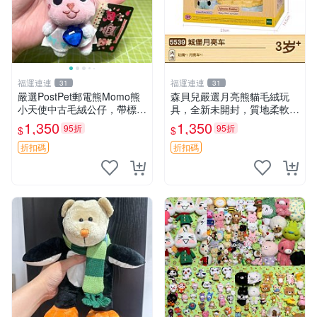
福運連連
福運連連
31
31
嚴選PostPet郵電熊Momo熊
森貝兒嚴選月亮熊貓毛絨玩
小天使中古毛絨公仔，帶標牌
具，全新未開封，質地柔軟適
保存完好。絕版稀有少見收藏
合收藏 月亮熊貓 毛絨玩具 新
1,350
1,350
95折
95折
$
$
品，微瑕可接受，狀態如圖。
款 儲倉直銷
所見即所得，毛絨精品嚴選推
折扣碼
折扣碼
薦。 中古收藏