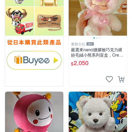
董爺古玩
61
嚴選來nanci搪膠臉巧克力繽
紛毛絨小熊系列盲盒，Crea
my櫻花巧藝盲盒 隱藏款Crea
2,050
$
my櫻花巧藝 嬰熊盲盒娃娃 樂
趣盲盒