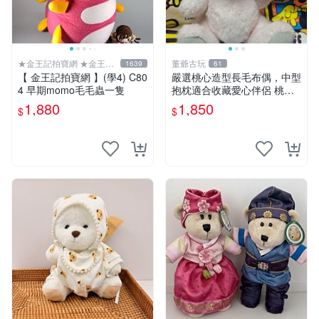
★金王記拍寶網 ★金王記
董爺古玩
1639
61
拍寶趣
【 金王記拍寶網 】(學4) C80
嚴選桃心造型長毛布偶，中型
4 早期momo毛毛蟲一隻
抱枕適合收藏愛心伴侶 桃心
抱枕 布娃娃 猛咬布偶
1,880
1,850
$
$