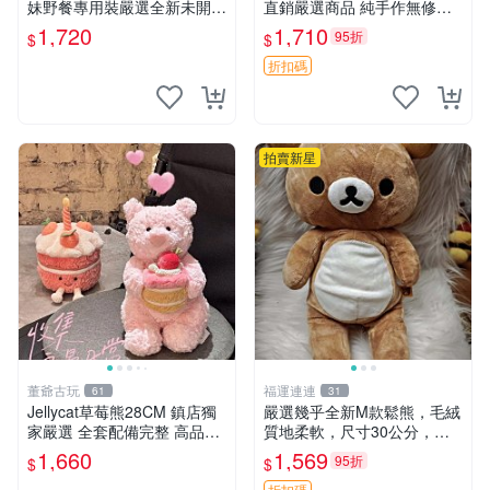
妹野餐專用裝嚴選全新未開
直銷嚴選商品 純手作無修圖
封，包含兩組大童款紙盒裝，
可收藏 郵差熊 Momo熊 標牌
1,720
1,710
95折
$
$
適合收藏與分享。 餅乾熊兄
商品
妹、野餐、收藏
折扣碼
拍賣新星
董爺古玩
福運連連
61
31
Jellycat草莓熊28CM 鎮店獨
嚴選幾乎全新M款鬆熊，毛絨
家嚴選 全套配備完整 高品質
質地柔軟，尺寸30公分，做
收藏好物 紋章 玩具熊 定制熊
工精緻可愛，適合收藏或贈送
1,660
1,569
95折
$
$
親友。中古使用痕跡，手感依
折扣碼