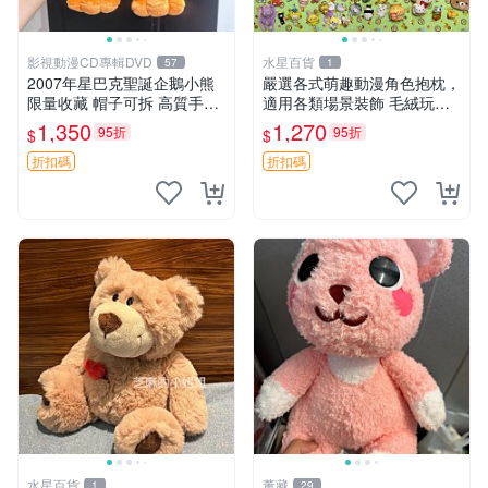
影視動漫CD專輯DVD
水星百貨
57
1
2007年星巴克聖誕企鵝小熊
嚴選各式萌趣動漫角色抱枕，
限量收藏 帽子可拆 高質手感
適用各類場景裝飾 毛絨玩
超愛 聖誕限定 星巴克企鵝 小
具、卡通抱枕、趣味玩偶
1,350
1,270
95折
95折
$
$
熊杯墊
折扣碼
折扣碼
水星百貨
董藏
1
29