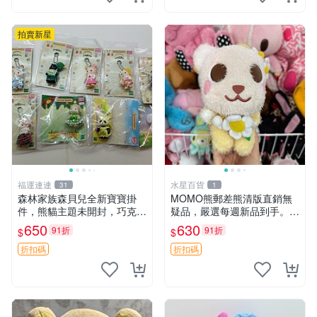
拍賣新星
福運連連
水星百貨
31
1
森林家族森貝兒全新寶寶掛
MOMO熊郵差熊清版直銷無
件，熊貓主題未開封，巧克力
疑品，嚴選每週新品到手。紅
兔牛奶兔郁金香兔貓吉娃娃嚴
薯啵啵鮮果間 郵差熊 清版 紅
650
630
91折
91折
$
$
選，適合收藏 熊貓 森林 寶寶
薯啵啵間
折扣碼
折扣碼