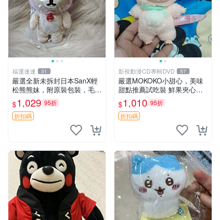
福運連連
影視動漫CD專輯DVD
31
57
嚴選全新未拆封日本SanX輕
嚴選MOKOKO小甜心，美味
松熊熊妹，附原裝包裝，毛絨
甜點推薦試吃裝 鮮果夾心糖
質地極佳，細膩可愛，推薦收
果，甜蜜滋味享不停 薄荷草
1,029
1,010
95折
95折
$
$
藏兼送禮，適合女性好友或家
莓 奶油心 60粒 mini小甜心糖
人，限量釋出。鬆熊、熊玩
果，水果味夾心零食裝 心形
折扣碼
折扣碼
偶、收藏品
糖果 60