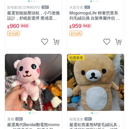
影視動漫CD專輯DVD
水星百貨
57
1
嚴選智能振壓頭枕，小巧便攜
MogomogoLife 輕奢芭蕾系
設計，舒眠新選擇 壓感震動
列毛絨玩偶 自製專屬伴侶 帶
頭枕 確切尺寸 小巧便攜
標牌全新成色 芭蕾系列 毛絨
960
959
94折
94折
$
$
玩偶 安撫玩具 新款上架
折扣碼
折扣碼
拍賣新星
董藏
福運連連
29
31
嚴選萬代Bandai郵電熊momo
嚴選松熊素熊M號毛絨玩具，