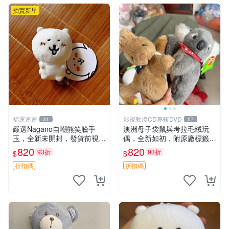
拍賣新星
福運連連
影視動漫CD專輯DVD
31
57
嚴選Nagano自嘲熊笑臉手
澳洲母子袋鼠與考拉毛絨玩
玉，全新未開封，發貨前視頻
偶，全新如初，附原廠標籤，
確認，海南 廣西 貴州 嚴選N
手感極軟，適合贈送親朋好
820
820
93折
93折
$
$
agano自嘲熊笑臉手玉，全新
友。袋鼠與考拉正版，精緻尺
未開封，發貨前視頻確認，四
寸，適合作為收藏或家飾擺
折扣碼
折扣碼
川 重慶 內
設，增添暖意。 母子、袋
鼠、