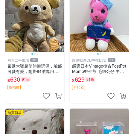
福和二手市場
影視動漫CD專輯DVD
32
57
嚴選大號超萌熊熊玩偶，臉部
嚴選日本Vintage復古PostPet
可愛有愛，附掛84號專用
Momo郵件熊 毛絨公仔 中古
袋，適合收藏與送禮 寶寶熊
玩偶 快遞包到 默認次日達 po
630
629
91折
91折
$
$
玩具 熊抱枕
stpet momo 玩具 玩偶
折扣碼
折扣碼
拍賣新星