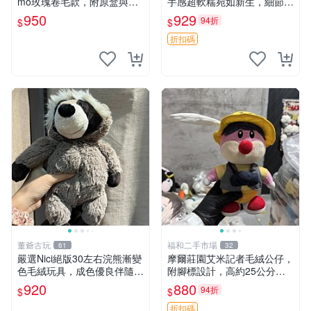
mo玫瑰卷毛款，附原盒與吊
手感超軟糯宛如新生，細節精
牌，粉嫩可愛入手即柔軟～
緻完美無瑕，推薦送禮或珍
950
929
94折
$
$
玫瑰卷毛 郵電熊 正品
藏，中古狀態保養得宜。 松
熊 素熊 毛絨doll
折扣碼
董爺古玩
福和二手市場
61
32
嚴選Nici絕版30左右浣熊漸變
摩爾莊園艾米記者毛絨公仔，
色毛絨玩具，成色優良伴隨原
附腳標設計，高約25公分，
廠牌標 浣熊 玩具 毛絨
全新未拆封，限量珍藏。艾米
920
880
94折
$
$
記者 毛絨公仔 超萌玩偶
折扣碼