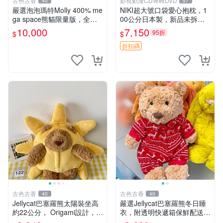
古色古香
影視動漫CD專輯DVD
40
57
嚴選泡泡瑪特Molly 400% me
NIKI超大號口袋愛心抱枕，1
ga space熊貓限量版，全新
00公分日本製，新品未拆封
附原Packaging。拍下即視頻
胖嘟嘟收藏推薦 愛心抱枕 日
10,000
7,150
95折
$
$
確認。 泡泡瑪特 Molly 400%
本 抱枕
熊貓 新
折扣碼
古色古香
古色古香
40
40
Jellycat巴塞羅熊太陽裝坐高
嚴選Jellycat巴塞羅熊冬日睡
約22公分， Origami設計，來
衣，附透明快遞箱保鮮配送，
自越南。嚴選 Recommendat
童趣可愛可收藏 巴塞羅熊 睡