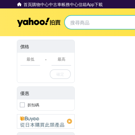
首頁
購物中心
中古車
帳務中心
信箱
App下載
Yahoo拍賣
價格
-
確定
優惠
折扣碼