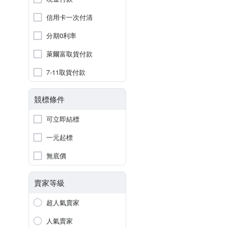
信用卡一次付清
分期0利率
萊爾富取貨付款
7-11取貨付款
競標條件
可立即結標
一元起標
無底價
賣家等級
超人氣賣家
人氣賣家