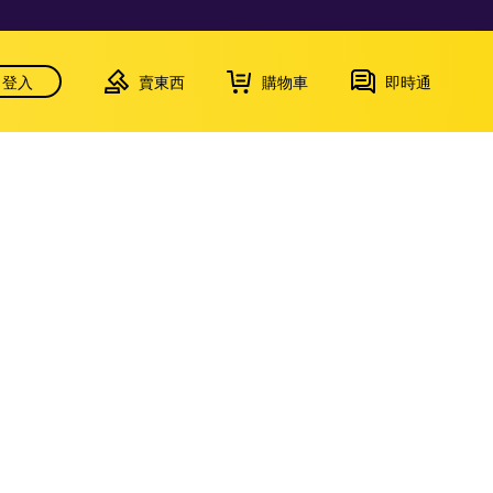
登入
賣東西
購物車
即時通