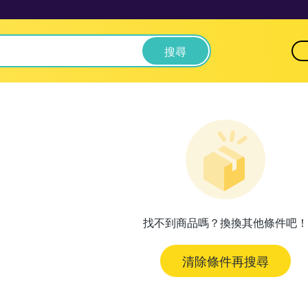
搜尋
找不到商品嗎？換換其他條件吧！
清除條件再搜尋