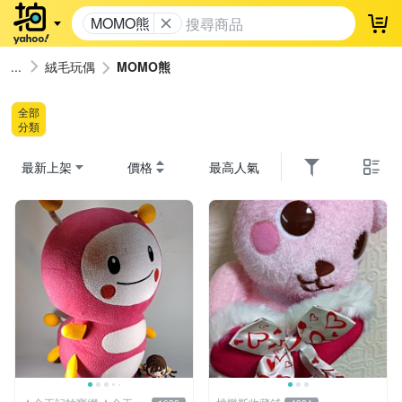
MOMO熊
登
絨毛玩偶
MOMO熊
全部
分類
最新上架
價格
最高人氣