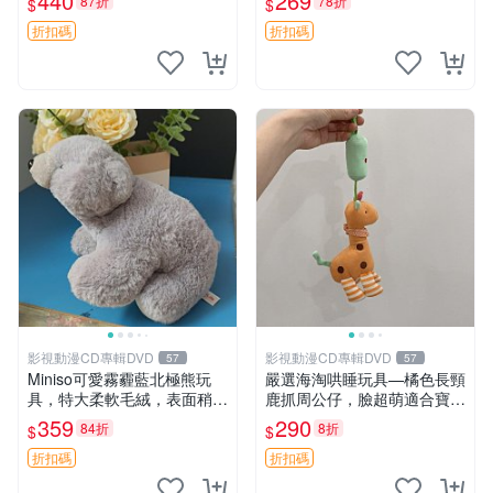
440
269
87折
78折
$
$
高臀部、豆袋抱枕
大容量
折扣碼
折扣碼
影視動漫CD專輯DVD
影視動漫CD專輯DVD
57
57
Miniso可愛霧霾藍北極熊玩
嚴選海淘哄睡玩具—橘色長頸
具，特大柔軟毛絨，表面稍有
鹿抓周公仔，臉超萌適合寶寶
使用痕跡，適合居家擺放 23
陪伴，中古略有使用痕跡 橘
359
290
84折
8折
$
$
CM 毛絨玩具 北極熊 魯班熊
色 長頸鹿 抓周
折扣碼
折扣碼