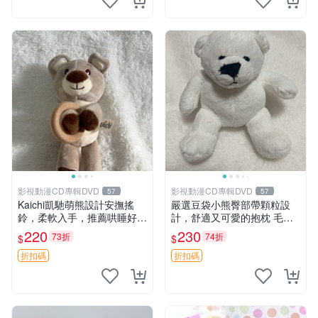
影視動漫CD專輯DVD
影視動漫CD專輯DVD
57
57
Kaichi凱馳萌熊設計安撫搖
嚴選豆袋小熊臀部帶顆粒設
鈴，柔軟入手，推薦哄睡好選
計，舒適又可愛的抱枕 毛絨
擇 熊公仔 安撫玩具 喂食環
抱枕、臀部按摩、坐墊
220
230
73折
74折
$
$
折扣碼
折扣碼