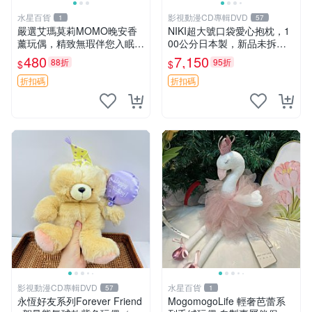
水星百貨
影視動漫CD專輯DVD
1
57
嚴選艾瑪莫莉MOMO晚安香
NIKI超大號口袋愛心抱枕，1
薰玩偶，精致無瑕伴您入眠
00公分日本製，新品未拆封
晚安精靈 香薰玩具 玩偶收藏
胖嘟嘟收藏推薦 愛心抱枕 日
480
7,150
88折
95折
$
$
本 抱枕
折扣碼
折扣碼
影視動漫CD專輯DVD
水星百貨
57
1
永恆好友系列Forever Friend
MogomogoLife 輕奢芭蕾系