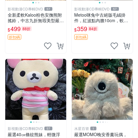
影視動漫CD專輯DVD
影視動漫CD專輯DVD
57
57
全新柔軟Kaloo粉色安撫熊附
Metoo咪兔中古絕版毛絨掛
搖鈴，中古九折無瑕美型嚴選
件，紅波點內膽10cm，軟糯
收藏 粉色 安撫 玩具
宜贈送收藏 咪熊 毛絨 掛件
499
359
88折
84折
$
$
折扣碼
折扣碼
影視動漫CD專輯DVD
水星百貨
57
1
嚴選40㎝條紋熊妹，輕微浮
嚴選MOMO晚安香薰玩偶，