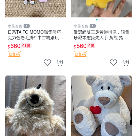
水星百貨
水星百貨
1
1
日系TAITO MOMO郵電熊巧
嚴選絕版三足黃熊指偶，限量
克力色卷毛掛件中古粉嫩玩偶
珍藏等您搶先入手 黃熊 指偶
微瑕推薦 postpet momo 郵
珍藏品
660
560
91折
9折
$
$
電熊 中古玩偶
折扣碼
折扣碼