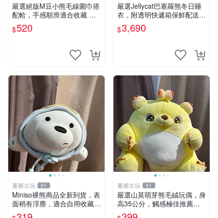
嚴選絕版M豆小熊毛線圍巾搭
嚴選Jellycat巴塞羅熊冬日睡
配帢，手感順滑適合收藏 絕
衣，附透明快遞箱保鮮配送，
版M豆小熊、圍巾、毛線帢
童趣可愛可收藏 巴塞羅熊 睡
520
3,690
$
$
經典好搭
衣 透明袋
董爺古玩
董爺古玩
61
61
Miniso裸熊商品全新到貨，表
嚴選山莫萌芽熊毛絨玩偶，身
面稍有浮塵，適合自用收藏嚴
高35公分，觸感極佳推薦收
選款。 裸熊 商品 裸熊玩偶
藏 萌芽熊 毛絨玩偶 串珠玩偶
319
399