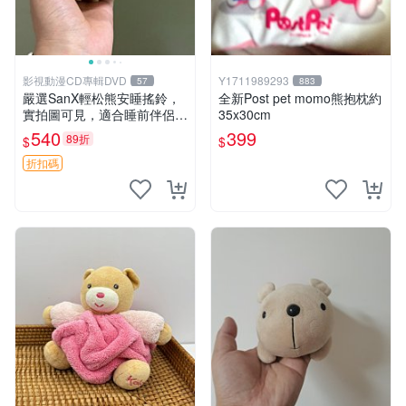
影視動漫CD專輯DVD
Y1711989293
57
883
嚴選SanX輕松熊安睡搖鈴，
全新Post pet momo熊抱枕約
實拍圖可見，適合睡前伴侶，
35x30cm
Picks安撫好物 0325 懸吊 電
540
399
89折
$
$
腦
折扣碼