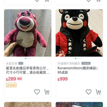
水星百貨
不議價不另拍圖片
1
1114
嚴選名創優品草莓香熊公仔，
Kunamom30cm(櫃床橘袋）
尺寸小巧可愛，適合收藏賞玩
95成新
30cm 玩具 公仔 草莓熊
289
999
8折
$
$
折扣碼