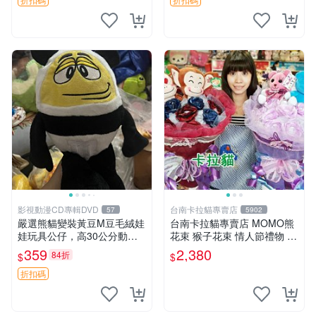
影視動漫CD專輯DVD
台南卡拉貓專賣店
57
5902
嚴選熊貓變裝黃豆M豆毛絨娃
台南卡拉貓專賣店 MOMO熊
娃玩具公仔，高30公分動漫
花束 猴子花束 情人節禮物 二
周邊 熊貓 變裝 公仔
選一 可繡字 可今天寄明天到
359
2,380
84折
$
$
折扣碼