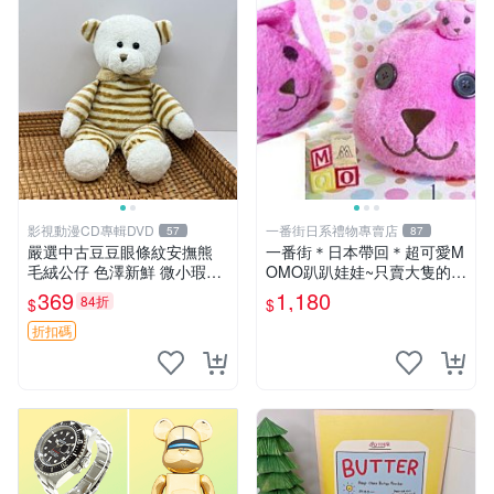
影視動漫CD專輯DVD
一番街日系禮物專賣店
57
87
嚴選中古豆豆眼條紋安撫熊
一番街＊日本帶回＊超可愛M
毛絨公仔 色澤新鮮 微小瑕疵
OMO趴趴娃娃~只賣大隻的1
可收藏 中古 安撫熊 條紋公仔
號~單隻價～生日禮物
369
1,180
84折
$
$
折扣碼