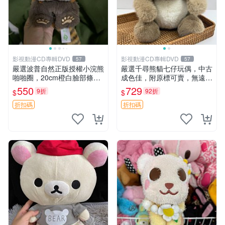
影視動漫CD專輯DVD
影視動漫CD專輯DVD
57
57
嚴選波普自然正版授權小浣熊
嚴選千尋熊貓七仔玩偶，中古
啪啪圈，20cm橙白臉部條紋
成色佳，附原標可賣，無遠方
清晰，毛絨超萌贈品推薦。
一手送第二天即達 中古玩偶
550
729
9折
92折
$
$
小浣熊 波普 圈環
熊貓七仔 千尋
折扣碼
折扣碼