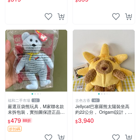
$
$
福和二手市場
古色古香
32
40
嚴選豆袋熊玩具，M家聯名款
Jellycat巴塞羅熊太陽裝坐高
未拆包裝，實拍圖保證正品
約22公分， Origami設計，來
豆袋玩具 嚴選 M家 豆袋熊
自越南。嚴選 Recommendat
479
3,940
88折
$
$
ion！巴塞羅、 Origami熊、J
elly
折扣碼