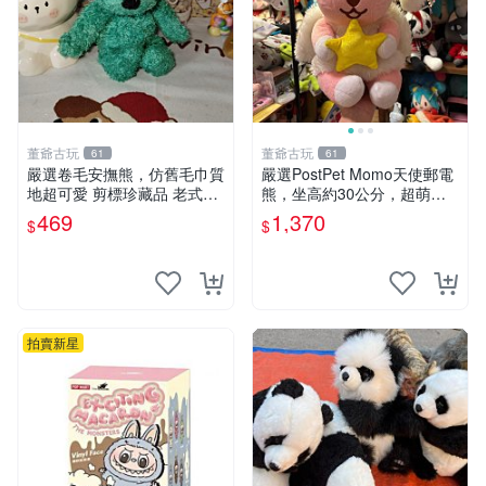
董爺古玩
董爺古玩
61
61
嚴選卷毛安撫熊，仿舊毛巾質
嚴選PostPet Momo天使郵電
地超可愛 剪標珍藏品 老式毛
熊，坐高約30公分，超萌可
巾質地 安撫熊 款式
愛收藏首選 天使郵電熊 Mom
469
1,370
$
$
o熊 玩具
拍賣新星