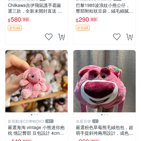
Chiikawa吉伊飛鼠護手霜厳
巴黎1985波浪紋小熊公仔，
選三款，全新未開封直送 飛
臀部附粒狀豆袋，絨毛細膩臉
鼠 護手霜 吉伊三款 新貨
部可愛，中古嚴選推薦 小熊
580
290
9折
8折
$
$
公仔 豆袋
折扣碼
折扣碼
影視動漫CD專輯DVD
水星百貨
57
1
嚴選海淘 vintage 小熊迷你抱
嚴選粉色草莓熊毛絨包包，超
枕 憶記臀部 豆包設計 4cm
萌手提斜挎兩用設計，成色上
高 推薦收藏 迷你豆包小熊、
佳容量大 粉紅草莓 毛絨包 超