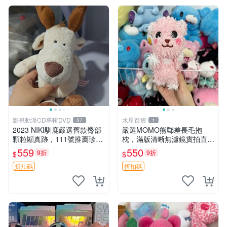
影視動漫CD專輯DVD
水星百貨
57
1
2023 NIKI馴鹿嚴選舊款臀部
嚴選MOMO熊郵差長毛抱
顆粒顯真跡，111號推薦珍藏
枕，滿版清晰無濾鏡實拍直
品 馴鹿 舊款 尾巴顆粒
銷。每周新品到貨，不容錯
559
550
9折
9折
$
$
過！ 郵差熊 長毛 抱枕
折扣碼
折扣碼