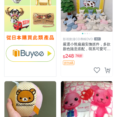
影視動漫CD專輯DVD
57
嚴選小熊扁扁安撫抓件，多款
顏色隨意搭配，萌系可愛可改
掛件 小熊安撫抓件 憶記 抓繩
248
76折
$
孩童掛件
折扣碼