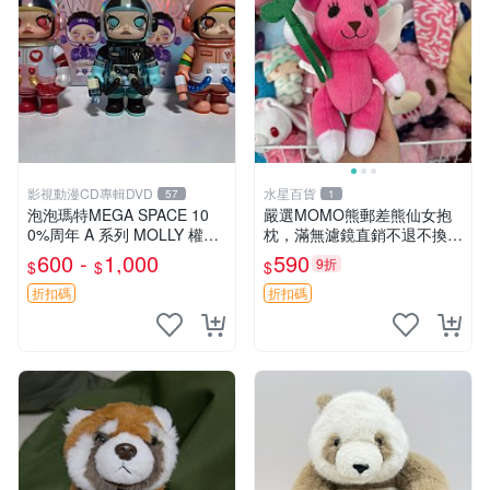
影視動漫CD專輯DVD
水星百貨
57
1
泡泡瑪特MEGA SPACE 10
嚴選MOMO熊郵差熊仙女抱
0%周年 A 系列 MOLLY 權威
枕，滿無濾鏡直銷不退不換
隱藏款 嚴選薄荷巧克力色 80
經典造型可愛必備 紅薯啵啵
600 -
1,000
590
9折
$
$
$
年代風味 權威推薦 合適收藏
間抱枕 抱枕 時尚
折扣碼
折扣碼