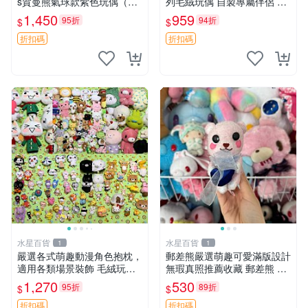
s賀曼熊氣球款紫色玩偶（鼻
列毛絨玩偶 自製專屬伴侶 帶
子稍有磨損） 中古玩具 氣球
標牌全新成色 芭蕾系列 毛絨
1,450
959
95折
94折
$
$
熊 玩偶
玩偶 安撫玩具 新款上架
折扣碼
折扣碼
水星百貨
水星百貨
1
1
嚴選各式萌趣動漫角色抱枕，
郵差熊嚴選萌趣可愛滿版設計
適用各類場景裝飾 毛絨玩
無瑕真照推薦收藏 郵差熊 熊
具、卡通抱枕、趣味玩偶
抱枕 紅薯啵啵間
1,270
530
95折
89折
$
$
折扣碼
折扣碼