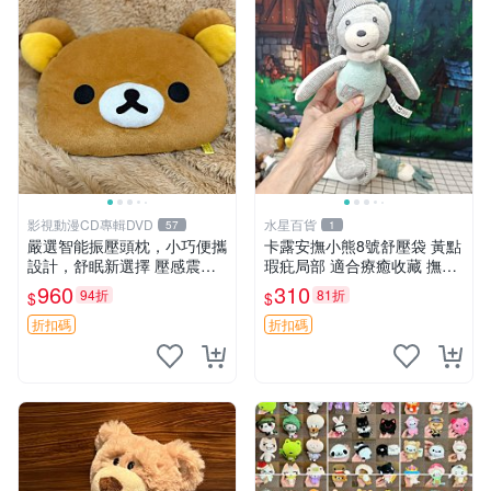
影視動漫CD專輯DVD
水星百貨
57
1
嚴選智能振壓頭枕，小巧便攜
卡露安撫小熊8號舒壓袋 黃點
設計，舒眠新選擇 壓感震動
瑕疪局部 適合療癒收藏 撫慰
頭枕 確切尺寸 小巧便攜
身心 美肌養護 放鬆好物
960
310
94折
81折
$
$
折扣碼
折扣碼