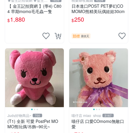
★金王記拍寶網 ★金王記
桃樂斯收藏鋪
1639
4334
拍寶趣
【 金王記拍寶網 】(學4) C80
日本進口POST PET夢幻CO
4 早期momo毛毛蟲一隻
MOMO熊精美玩偶娃娃30cm
1,880
250
$
$
競標
剩8天
Judy好物商品~
喵仔店 miao_shop
700
3167
(T1) 全新 可愛 PostPet MO
喵仔店 口愛COmomo無敵口
MO熊玩偶/吊飾~90元~
愛