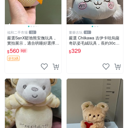
福和二手市場
董爺古玩
32
61
嚴選SanX鬆弛熊安撫玩具，
嚴選 Chiikawa 吉伊卡哇烏薩
實拍展示，適合哄睡好選擇
奇趴姿毛絨玩具，長約30c
電腦玩具 安撫用品
m，質地超軟適合收藏 烏薩
560
329
9折
$
$
奇 Chiikawa 毛絨 超軟
折扣碼