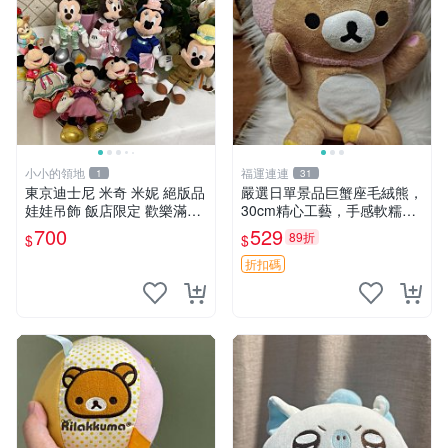
小小的領地
福運連連
1
31
東京迪士尼 米奇 米妮 絕版品
嚴選日單景品巨蟹座毛絨熊，
娃娃吊飾 飯店限定 歡樂滿人
30cm精心工藝，手感軟糯推
間 復活節
薦收藏送人 巨蟹座 毛絨玩具
700
529
89折
$
$
精緻做工
折扣碼