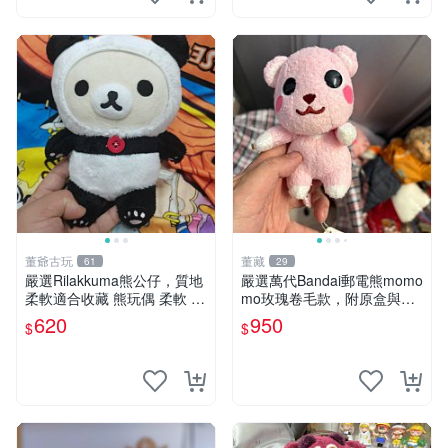
董爺古玩
董藏
61
29
嚴選Rilakkuma熊公仔，質地
嚴選萬代Bandai郵電熊momo
柔軟適合收藏 熊玩偶 柔軟 公
mo玫瑰卷毛款，附原盒與吊
仔 收藏
牌，粉嫩可愛入手即柔軟～
620
950
$
$
玫瑰卷毛 郵電熊 正品