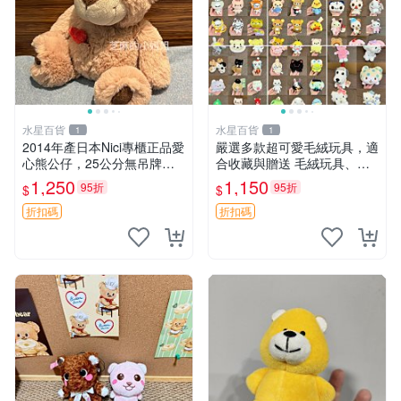
水星百貨
水星百貨
1
1
2014年產日本Nici專櫃正品愛
嚴選多款超可愛毛絨玩具，適
心熊公仔，25公分無吊牌全
合收藏與贈送 毛絨玩具、抱
新 愛心熊 公仔 熊抱玩偶
枕、公仔
1,250
1,150
95折
95折
$
$
折扣碼
折扣碼