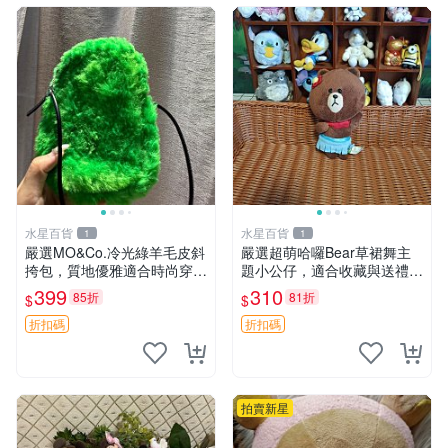
水星百貨
水星百貨
1
1
嚴選MO&Co.冷光綠羊毛皮斜
嚴選超萌哈囉Bear草裙舞主
挎包，質地優雅適合時尚穿搭
題小公仔，適合收藏與送禮 1
冷光綠 皮包 斜挎包
00 克 哈囉Bear 草裙舞
399
310
85折
81折
$
$
折扣碼
折扣碼
拍賣新星