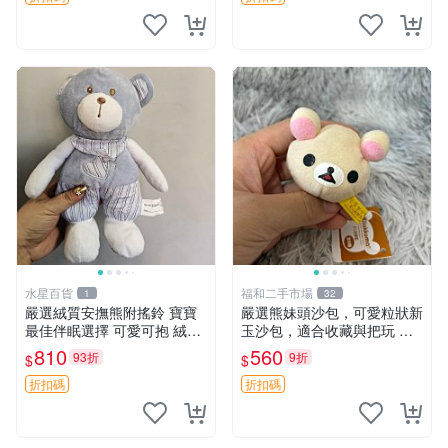
水星百貨
福和二手市場
1
32
嚴選絨質安撫熊附搖鈴 寶寶
嚴選熊妹頭沙包，可愛粒狀新
最佳伴眠選擇 可愛可抱 絨毛
玉沙包，適合收藏與把玩 熊
玩具 安撫熊 嬰兒用
妹 沙包 玉石
810
560
93折
9折
$
$
折扣碼
折扣碼