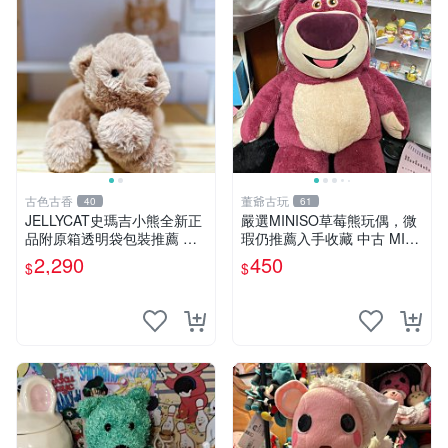
古色古香
董爺古玩
40
61
JELLYCAT史瑪吉小熊全新正
嚴選MINISO草莓熊玩偶，微
品附原箱透明袋包裝推薦 透
瑕仍推薦入手收藏 中古 MINI
明袋 包裝盒 史瑪吉小熊
SO 草莓熊 玩具 收藏
2,290
450
$
$