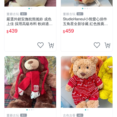
董爺古玩
董爺古玩
61
61
嚴選外銷安撫枕熊搖鈴 成色
StudioHaneul小熊愛心掛件
上佳 採用高級布料 軟綿適合
五角星全新珍藏 紅色推薦收
收藏 安心選購 安撫枕 熊玩具
藏 玩具掛飾 掛件 新品
439
459
$
$
搖鈴
董爺古玩
古色古香
61
40