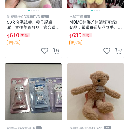
影視動漫CD專輯DVD
水星百貨
57
1
30公分毛絨熊、極具親膚
MOMO熊郵差熊清版直銷無
感、實拍美圖可見、適合送禮
疑品，嚴選每週新品到手。紅
收藏 毛絨熊 送禮 熊抱
薯啵啵鮮果間 郵差熊 清版 紅
610
630
91折
91折
$
$
薯啵啵間
折扣碼
折扣碼
劉先生的挖寶基地
影視動漫CD專輯DVD
1
57