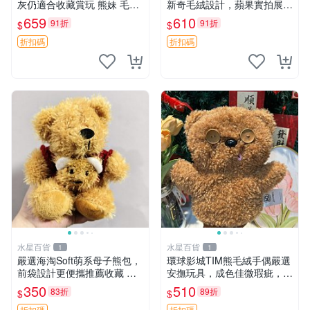
灰仍適合收藏賞玩 熊妹 毛絨
新奇毛絨設計，蘋果實拍展
玩具 浮雕熊
示，成色極佳 晚安香薰 馮娃
659
610
91折
91折
$
$
娃 毛絨玩偶
折扣碼
折扣碼
水星百貨
水星百貨
1
1
嚴選海淘Soft萌系母子熊包，
環球影城TIM熊毛絨手偶嚴選
前袋設計更便攜推薦收藏 母
安撫玩具，成色佳微瑕疵，贈
子熊 軟綿綿 包包
小禮物超值優惠 TIM熊 毛絨
350
510
83折
89折
$
$
手偶 安撫 toy 嚴選
折扣碼
折扣碼