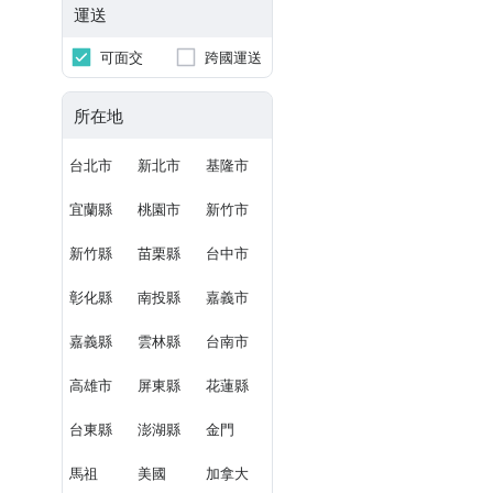
運送
可面交
跨國運送
所在地
台北市
新北市
基隆市
宜蘭縣
桃園市
新竹市
新竹縣
苗栗縣
台中市
彰化縣
南投縣
嘉義市
嘉義縣
雲林縣
台南市
高雄市
屏東縣
花蓮縣
台東縣
澎湖縣
金門
馬祖
美國
加拿大