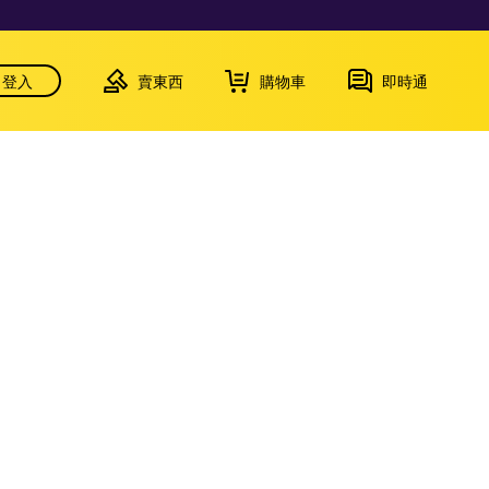
登入
賣東西
購物車
即時通