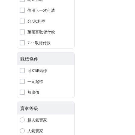
信用卡一次付清
分期0利率
萊爾富取貨付款
7-11取貨付款
競標條件
可立即結標
一元起標
無底價
賣家等級
超人氣賣家
人氣賣家