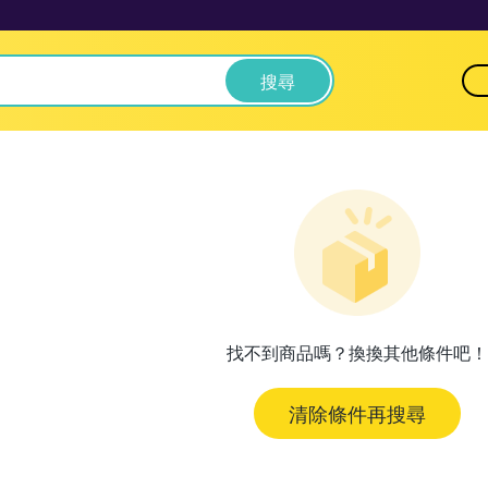
搜尋
找不到商品嗎？換換其他條件吧！
清除條件再搜尋