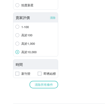
拍賣新星
賣家評價
清除
1-100
高於100
高於1,000
高於10,000
時間
新刊登
即將結標
清除所有條件