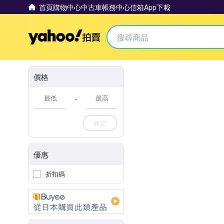
首頁
購物中心
中古車
帳務中心
信箱
App下載
Yahoo拍賣
價格
-
確定
優惠
折扣碼