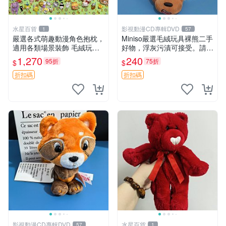
水星百貨
影視動漫CD專輯DVD
1
57
嚴選各式萌趣動漫角色抱枕，
Miniso嚴選毛絨玩具裸熊二手
適用各類場景裝飾 毛絨玩
好物，浮灰污漬可接受。請詳
具、卡通抱枕、趣味玩偶
閱照片再下單，售出不退不
1,270
240
95折
75折
$
$
換。全新品相收藏推薦。 裸
熊 毛絨玩具 收藏
折扣碼
折扣碼
影視動漫CD專輯DVD
水星百貨
57
1