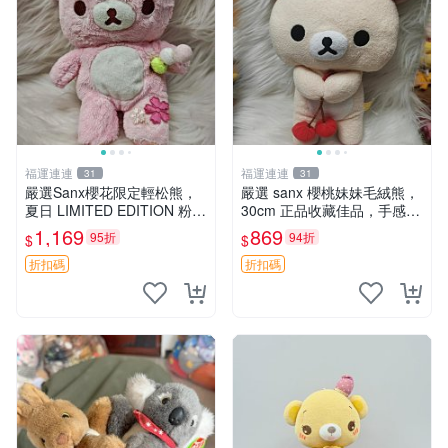
福運連連
福運連連
31
31
嚴選Sanx櫻花限定輕松熊，
嚴選 sanx 櫻桃妹妹毛絨熊，
夏日 LIMITED EDITION 粉色
30cm 正品收藏佳品，手感極
毛絨熊，背有拉鏈設計，肚內
軟，適合贈送與收藏 櫻桃妹
1,169
869
95折
94折
$
$
填充豆袋，精致工藝呈現，狀
妹、sanx、毛絨熊
態如新，適合收藏與送人 櫻
折扣碼
折扣碼
花、