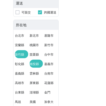
運送
可面交
跨國運送
所在地
台北市
新北市
基隆市
宜蘭縣
桃園市
新竹市
新竹縣
苗栗縣
台中市
彰化縣
南投縣
嘉義市
嘉義縣
雲林縣
台南市
高雄市
屏東縣
花蓮縣
台東縣
澎湖縣
金門
馬祖
美國
加拿大