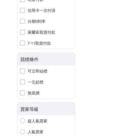
信用卡一次付清
分期0利率
萊爾富取貨付款
7-11取貨付款
競標條件
可立即結標
一元起標
無底價
賣家等級
超人氣賣家
人氣賣家