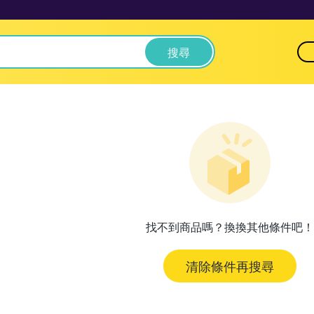
搜尋
找不到商品嗎？換換其他條件吧！
清除條件再搜尋