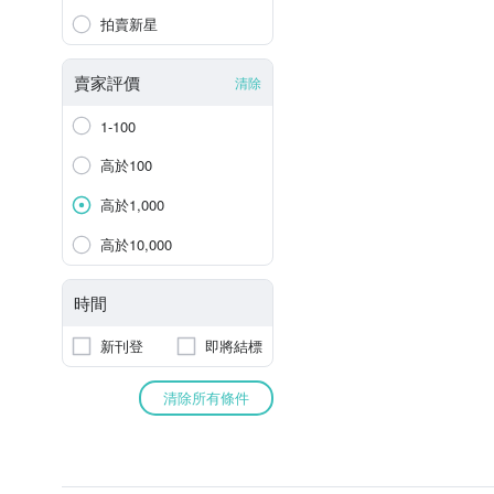
拍賣新星
賣家評價
清除
1-100
高於100
高於1,000
高於10,000
時間
新刊登
即將結標
清除所有條件