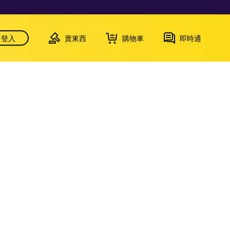
登入
賣東西
購物車
即時通