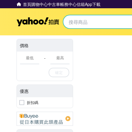
首頁
購物中心
中古車
帳務中心
信箱
App下載
Yahoo拍賣
價格
-
確定
優惠
折扣碼