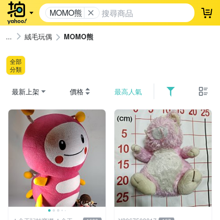
MOMO熊
登
絨毛玩偶
MOMO熊
全部
分類
最新上架
價格
最高人氣