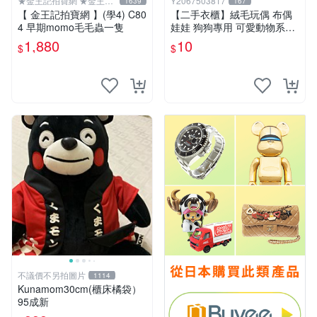
★金王記拍寶網 ★金王記
Y2067503817
1639
167
拍寶趣
【 金王記拍寶網 】(學4) C80
【二手衣櫃】絨毛玩偶 布偶
4 早期momo毛毛蟲一隻
娃娃 狗狗專用 可愛動物系列
耐咬耐磨玩具 玩偶 粉紅熊寵
1,880
10
$
$
物玩具 1120929
不議價不另拍圖片
1114
Kunamom30cm(櫃床橘袋）
95成新