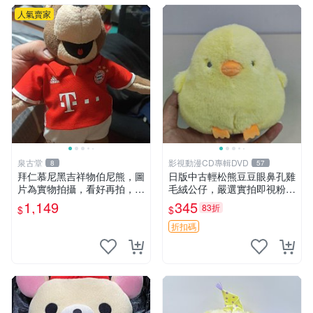
人氣賣家
泉古堂
影視動漫CD專輯DVD
8
57
拜仁慕尼黑吉祥物伯尼熊，圖
日版中古輕松熊豆豆眼鼻孔雞
片為實物拍攝，看好再拍，不
毛絨公仔，嚴選實拍即視粉絲
退不換-187978
必買 公仔紙箱氣泡膜精心包
1,149
345
83折
$
$
裝快速發貨 輕松熊 公仔 雞毛
絨
折扣碼