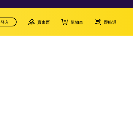
登入
賣東西
購物車
即時通