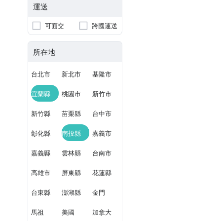
運送
可面交
跨國運送
所在地
台北市
新北市
基隆市
宜蘭縣
桃園市
新竹市
新竹縣
苗栗縣
台中市
彰化縣
南投縣
嘉義市
嘉義縣
雲林縣
台南市
高雄市
屏東縣
花蓮縣
台東縣
澎湖縣
金門
馬祖
美國
加拿大