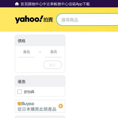
首頁
購物中心
中古車
帳務中心
信箱
App下載
Yahoo拍賣
價格
-
確定
優惠
折扣碼