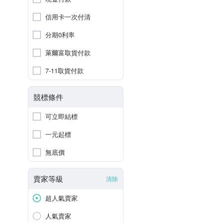
信用卡一次付清
分期0利率
萊爾富取貨付款
7-11取貨付款
競標條件
可立即結標
一元起標
無底價
賣家等級
清除
超人氣賣家
人氣賣家