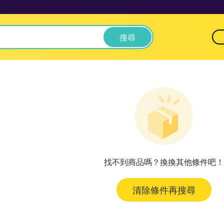
搜尋
找不到商品嗎？換換其他條件吧！
清除條件再搜尋