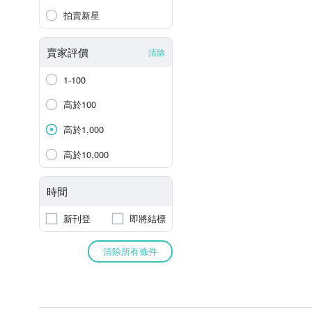
拍賣新星
賣家評價
清除
1-100
高於100
高於1,000
高於10,000
時間
新刊登
即將結標
清除所有條件