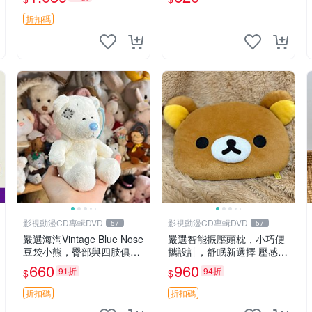
古玩偶 微瑕
折扣碼
影視動漫CD專輯DVD
影視動漫CD專輯DVD
57
57
嚴選海淘Vintage Blue Nose
嚴選智能振壓頭枕，小巧便
豆袋小熊，臀部與四肢俱
攜設計，舒眠新選擇 壓感震
全，坐高11公分，附原盒與
動頭枕 確切尺寸 小巧便攜
660
960
91折
94折
$
$
吊牌收藏。藍鼻子小熊，值
得擁有 玩具 憶熊
折扣碼
折扣碼