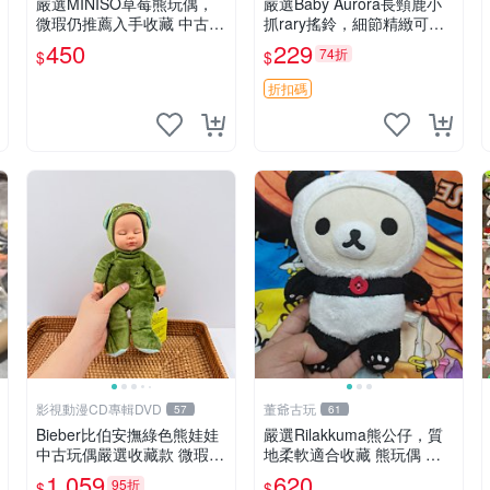
嚴選MINISO草莓熊玩偶，
嚴選Baby Aurora長頸鹿小
微瑕仍推薦入手收藏 中古 M
抓rary搖鈴，細節精緻可聆
INISO 草莓熊 玩具 收藏
聽清脆鈴音 軟萌可愛 定制
450
229
74折
$
$
紀念 金屬搖鈴 新手媽咪推
薦 長頸鹿 抓rary 搖鈴
折扣碼
影視動漫CD專輯DVD
董爺古玩
57
61
Bieber比伯安撫綠色熊娃娃
嚴選Rilakkuma熊公仔，質
中古玩偶嚴選收藏款 微瑕輕
地柔軟適合收藏 熊玩偶 柔
度使用 Bieber綠熊娃娃 中
軟 公仔 收藏
1,059
620
95折
$
$