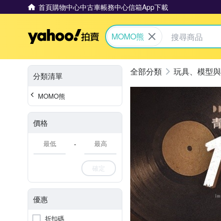
首頁
購物中心
中古車
帳務中心
信箱
App下載
Yahoo拍賣
MOMO熊
玩具、模型與
分類清單
MOMO熊
價格
-
確定
優惠
折扣碼