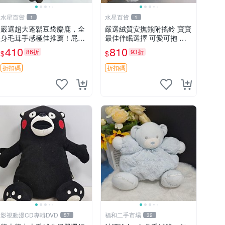
水星百貨
水星百貨
1
1
嚴選超大蓬鬆豆袋麋鹿，全
嚴選絨質安撫熊附搖鈴 寶寶
身毛茸手感極佳推薦！屁股
最佳伴眠選擇 可愛可抱 絨
與四肢填充均勻，適合收藏
毛玩具 安撫熊 嬰兒用
410
810
86折
93折
$
$
與孩童共賞。 麋鹿 豆袋 毛
茸玩具
折扣碼
折扣碼
影視動漫CD專輯DVD
福和二手市場
57
32