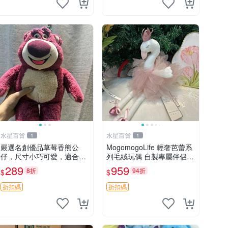
水星百貨
水星百貨
1
1
嚴選名創優品草莓香熊公
MogomogoLife 輕奢芭蕾系
仔，尺寸小巧可愛，適合收
列毛絨玩偶 自製專屬伴侶
藏賞玩 30cm 玩具 公仔 草
帶標牌全新成色 芭蕾系列
289
959
8折
94折
$
$
莓熊
毛絨玩偶 安撫玩具 新款上
架
折扣碼
折扣碼