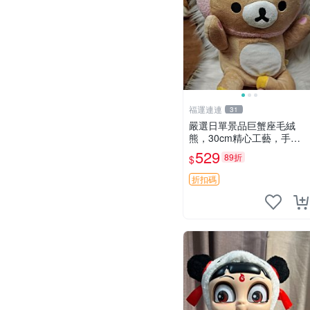
福運連連
31
嚴選日單景品巨蟹座毛絨
熊，30cm精心工藝，手感
軟糯推薦收藏送人 巨蟹座
529
89折
$
毛絨玩具 精緻做工
折扣碼