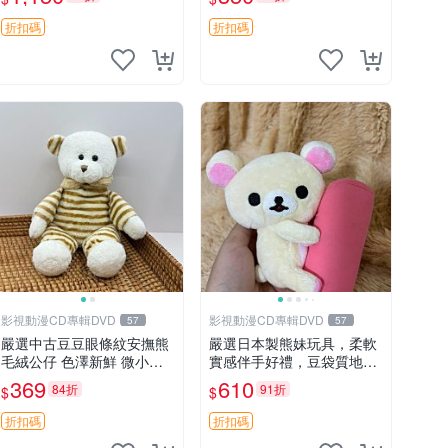
折扣碼
折扣碼
影視動漫CD專輯DVD
影視動漫CD專輯DVD
57
57
嚴選中古豆豆眼條紋安撫熊
嚴選日本製熊妹玩具，柔軟
毛絨公仔 色澤新鮮 微小瑕
實感伴手好禮，豆袋質地手
疵可收藏 中古 安撫熊 條紋
感佳，抱枕小熊 recom 推薦
369
610
84折
91折
$
$
公仔
白色豆袋 玩具
折扣碼
折扣碼