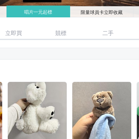
唱片一元起標
限量球員卡立即收藏
立即買
競標
二手