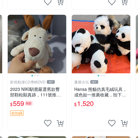
影視動漫CD專輯DVD
董爺古玩
57
61
2023 NIKI馴鹿嚴選舊款臀
Hansa 熊貓仿真毛絨玩具，
部顆粒顯真跡，111號推薦
成色如一推薦收藏，拍下無
珍藏品 馴鹿 舊款 尾巴顆粒
疑心 熊貓 毛絨玩具 收藏
559
1,520
9折
$
$
折扣碼