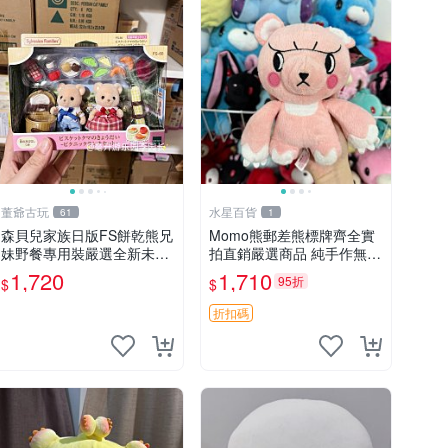
董爺古玩
水星百貨
61
1
森貝兒家族日版FS餅乾熊兄
Momo熊郵差熊標牌齊全實
妹野餐專用裝嚴選全新未開
拍直銷嚴選商品 純手作無修
封，包含兩組大童款紙盒
圖可收藏 郵差熊 Momo熊
1,720
1,710
95折
$
$
裝，適合收藏與分享。 餅乾
標牌 商品
熊兄妹、野餐、收藏
折扣碼