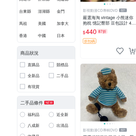
影視動漫CD專輯DVD
台東縣
澎湖縣
金門
57
嚴選海淘 vintage 小熊迷你
抱枕 憶記臀部 豆包設計 4c
馬祖
美國
加拿大
m 高 推薦收藏 迷你豆包小
440
87折
$
熊、高臀部、豆袋抱枕
香港
中國
日本
折扣碼
商品狀況
直購品
競標品
全新品
二手品
有現貨
二手品條件
NEW
福利品
近全新
八成新
出清品
影視動漫CD專輯DVD
57