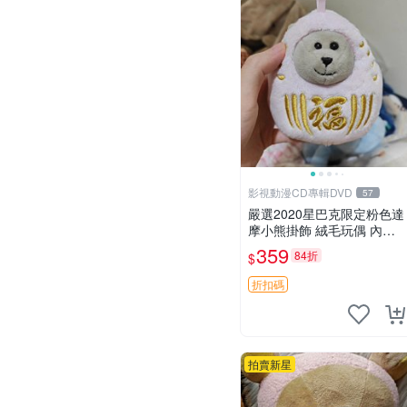
影視動漫CD專輯DVD
57
嚴選2020星巴克限定粉色達
摩小熊掛飾 絨毛玩偶 內裡
小熊 可愛 御用伴侶 默認微
359
84折
$
暇 售後自理 小熊掛飾 星巴
克 限量版
折扣碼
拍賣新星