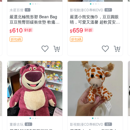
水星百貨
影視動漫CD專輯DVD
1
57
嚴選北極熊形塑 Bean Bag
嚴選小熊安撫巾，豆豆圓眼
豆豆熊臀部緩衝坐墊 軟癟癟
睛，可愛又溫馨 超軟質安撫
舒壓設計 保暖又實用 適合
巾，豆豆設計，哄睡好幫手
610
659
91折
91折
$
$
久坐放松 推薦居家使用 RU
約克豆豆眼安撫巾 數碼豆豆
SS系列 豆豆熊屁屁坐墊 3D
眼
折扣碼
折扣碼
顆粒結構
董爺古玩
影視動漫CD專輯DVD
61
57