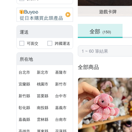
遊戲卡牌
全部
運送
(150)
可面交
跨國運送
1 ~ 60 筆結果
所在地
全部商品
台北市
新北市
基隆市
宜蘭縣
桃園市
新竹市
新竹縣
苗栗縣
台中市
彰化縣
南投縣
嘉義市
嘉義縣
雲林縣
台南市
高雄市
屏東縣
花蓮縣