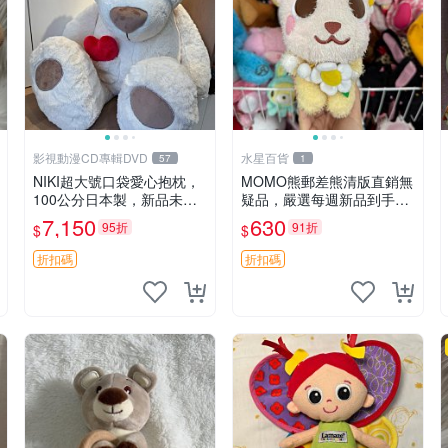
影視動漫CD專輯DVD
水星百貨
57
1
NIKI超大號口袋愛心抱枕，
MOMO熊郵差熊清版直銷無
100公分日本製，新品未拆
疑品，嚴選每週新品到手。
封 胖嘟嘟收藏推薦 愛心抱
紅薯啵啵鮮果間 郵差熊 清
7,150
630
95折
91折
$
$
枕 日本 抱枕
版 紅薯啵啵間
折扣碼
折扣碼