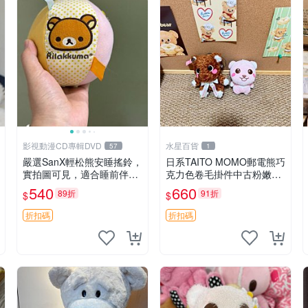
影視動漫CD專輯DVD
水星百貨
57
1
嚴選SanX輕松熊安睡搖鈴，
日系TAITO MOMO郵電熊巧
實拍圖可見，適合睡前伴
克力色卷毛掛件中古粉嫩玩
侶， Picks安撫好物 0325
偶微瑕推薦 postpet momo
540
660
89折
91折
$
$
懸吊 電腦
郵電熊 中古玩偶
折扣碼
折扣碼