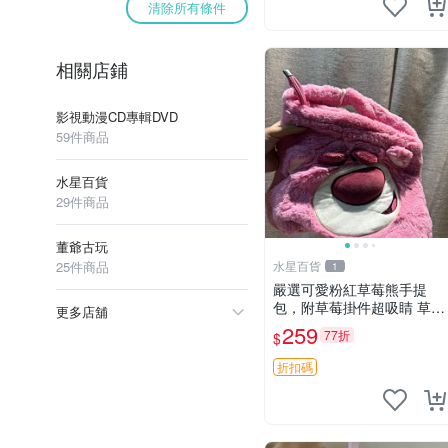
清除所有條件
相關店鋪
影視動漫CD專輯DVD
59件商品
水星百貨
29件商品
董爺古玩
25件商品
水星百貨
1
嚴選可愛粉紅草莓熊手提
包，附草莓掛件超吸睛 草莓
更多店舖
熊手提包 草莓掛件 可愛port
259
77折
$
unese
折扣碼