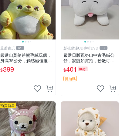
董爺古玩
影視動漫CD專輯DVD
61
57
嚴選山莫萌芽熊毛絨玩偶，
嚴選日版瓦努山中古毛絨公
身高35公分，觸感極佳推薦
仔，狀態如實拍，粉嫩可愛
收藏 萌芽熊 毛絨玩偶 串珠
粉絲必備。中古珍藏保管精
399
401
86折
$
$
玩偶
細，紙箱氣泡膜包裝妥帖送
達。 中古玩偶 玩具 毛絨公
折扣碼
仔
拍賣新星