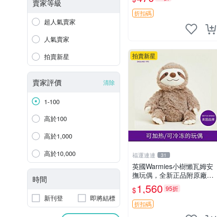
ma 毛絨玩具 偽裝娃娃 玩具
賣家等級
擺飾
折扣碼
超人氣賣家
人氣賣家
拍賣新星
拍賣新星
賣家評價
清除
1-100
高於100
高於1,000
高於10,000
福運連連
31
英國Warmies小樹懶瓦姆安
撫玩偶，全新正品附原廠吊
時間
牌與防塵袋，內藏薰衣草可
1,560
95折
$
加熱，適合各個年齡層，冷
新刊登
即將結標
暖兩用享受抱抱樂趣，不容
折扣碼
錯過嚴選好物 溫暖 冷感