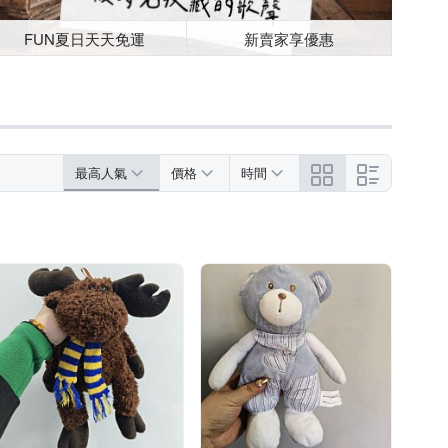
FUN夏日天天免運
新賣家享優惠
最高人氣
價格
時間