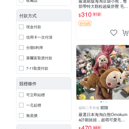
收藏品
嚴選絕版海淘豆袋小熊，臀
部帶特大顆粒超級舒壓 毛毛
摸起來格外順滑適合收藏 10
310
81折
$
付款方式
0%棉質 豆袋枕 豆袋、抱
枕、小熊
折扣碼
現金付款
信用卡一次付清
分期0利率
萊爾富取貨付款
7-11取貨付款
競標條件
可立即結標
一元起標
福和二手市場
32
嚴選日本海淘白熊Omokum
無底價
a許願娃娃，超萌可愛毛絨
公仔推薦收藏 白熊 Omoku
470
88折
$