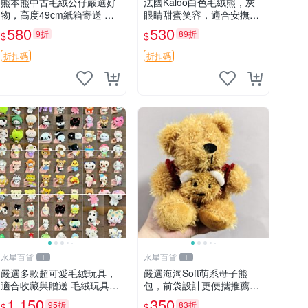
熊本熊中古毛絨公仔嚴選好
法國Kaloo白色毛絨熊，灰
物，高度49cm紙箱寄送 熊
眼睛甜蜜笑容，適合安撫逗
本熊 中古 毛絨公仔
趣可愛，柔軟面料手感佳。
580
530
9折
89折
$
$
14 白色安撫熊 毛絨玩具 寶
寶逗樂具
折扣碼
折扣碼
水星百貨
水星百貨
1
1
嚴選多款超可愛毛絨玩具，
嚴選海淘Soft萌系母子熊
適合收藏與贈送 毛絨玩具、
包，前袋設計更便攜推薦收
抱枕、公仔
藏 母子熊 軟綿綿 包包
1,150
350
95折
83折
$
$