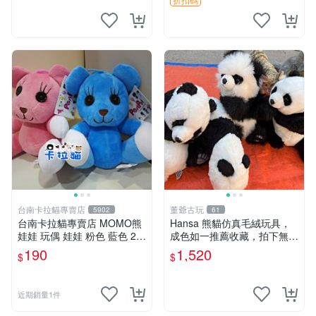
台南卡拉貓專賣店
董爺古玩
5902
61
台南卡拉貓專賣店 MOMO熊
Hansa 熊貓仿真毛絨玩具，
娃娃 玩偶 娃娃 粉色 藍色 2色
成色如一推薦收藏，拍下無疑
分售
心 熊貓 毛絨玩具 收藏
190
1,520
$
$
近期銷量1件