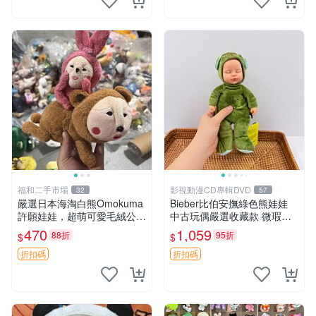
福和二手市場
影視動漫CD專輯DVD
32
57
嚴選日本海淘白熊Omokuma
Bieber比伯安撫綠色熊娃娃
許願娃娃，超萌可愛毛絨公仔
中古玩偶嚴選收藏款 微瑕輕
推薦收藏 白熊 Omokuma 毛
度使用 Bieber綠熊娃娃 中古
470
1,059
88折
95折
$
$
絨玩具 偽裝娃娃 玩具擺飾
玩偶 微瑕
折扣碼
折扣碼