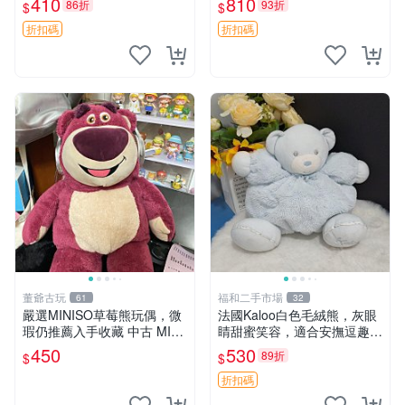
410
810
86折
93折
$
$
共賞。 麋鹿 豆袋 毛茸玩具
折扣碼
折扣碼
董爺古玩
福和二手市場
61
32
嚴選MINISO草莓熊玩偶，微
法國Kaloo白色毛絨熊，灰眼
瑕仍推薦入手收藏 中古 MINI
睛甜蜜笑容，適合安撫逗趣可
SO 草莓熊 玩具 收藏
愛，柔軟面料手感佳。14 白
450
530
89折
$
$
色安撫熊 毛絨玩具 寶寶逗樂
具
折扣碼