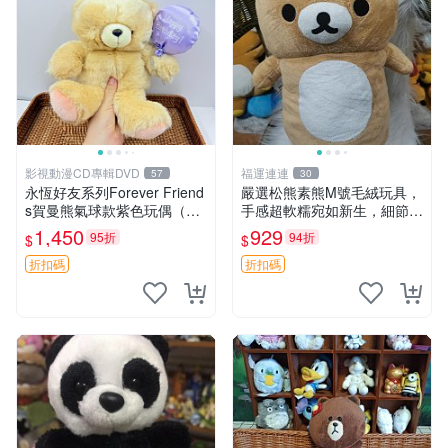
影視動漫CD專輯DVD
福運連連
57
30
永恆好友系列Forever Friend
嚴選松熊素熊M號毛絨玩具，
s賀曼熊氣球款紫色玩偶（鼻
手感超軟糯宛如新生，細節精
子稍有磨損） 中古玩具 氣球
緻完美無瑕，推薦送禮或珍
1,450
929
95折
94折
$
$
熊 玩偶
藏，中古狀態保養得宜。 松
熊 素熊 毛絨doll
折扣碼
折扣碼