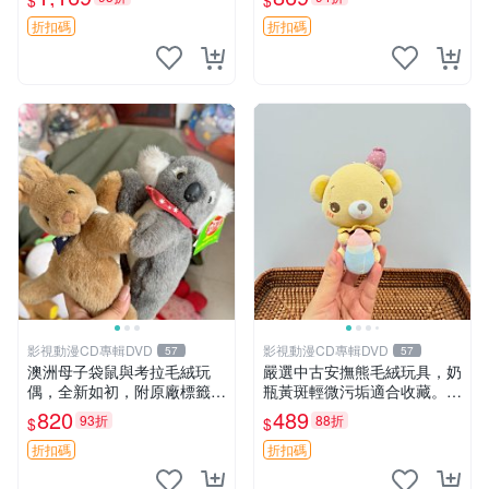
$
$
填充豆袋，精致工藝呈現，狀
妹、sanx、毛絨熊
態如新，適合收藏與送人 櫻
折扣碼
折扣碼
花、
影視動漫CD專輯DVD
影視動漫CD專輯DVD
57
57
澳洲母子袋鼠與考拉毛絨玩
嚴選中古安撫熊毛絨玩具，奶
偶，全新如初，附原廠標籤，
瓶黃斑輕微污垢適合收藏。默
手感極軟，適合贈送親朋好
認兩日發貨，全國快遞隨機派
820
489
93折
88折
$
$
友。袋鼠與考拉正版，精緻尺
送。 成色如圖可放心購買，
寸，適合作為收藏或家飾擺
輕微瑕疵和臟污不影響使用。
折扣碼
折扣碼
設，增添暖意。 母子、袋
安撫熊 中古玩偶 毛