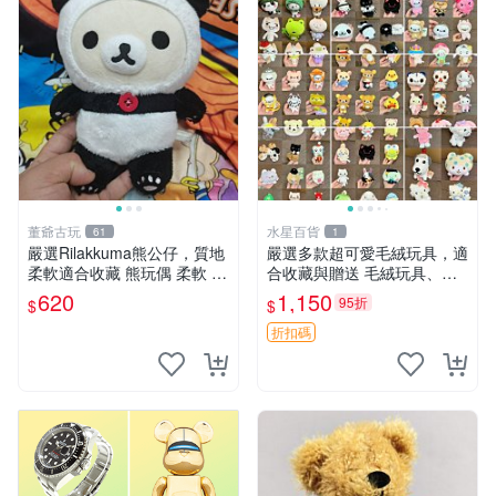
董爺古玩
水星百貨
61
1
嚴選Rilakkuma熊公仔，質地
嚴選多款超可愛毛絨玩具，適
柔軟適合收藏 熊玩偶 柔軟 公
合收藏與贈送 毛絨玩具、抱
仔 收藏
枕、公仔
620
1,150
95折
$
$
折扣碼