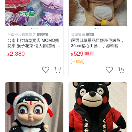
台南卡拉貓專賣店
福運連連
5902
30
台南卡拉貓專賣店 MOMO熊
嚴選日單景品巨蟹座毛絨熊，
花束 猴子花束 情人節禮物 二
30cm精心工藝，手感軟糯推
選一 可繡字 可今天寄明天到
薦收藏送人 巨蟹座 毛絨玩具
2,380
529
89折
$
$
精緻做工
折扣碼