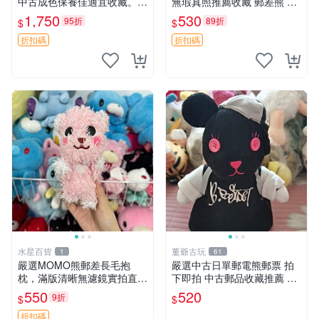
中古成色保養佳適宜收藏。無
無瑕真照推薦收藏 郵差熊 熊
盒子但品質完好，快速出貨。
抱枕 紅薯啵啵間
1,750
530
95折
89折
$
$
建議入手！ 中古 玩偶 滬漫
折扣碼
折扣碼
水星百貨
董爺古玩
1
61
嚴選MOMO熊郵差長毛抱
嚴選中古日單郵電熊郵票 拍
枕，滿版清晰無濾鏡實拍直
下即拍 中古郵品收藏推薦 郵
銷。每周新品到貨，不容錯
票 郵電熊 日本
550
520
9折
$
$
過！ 郵差熊 長毛 抱枕
折扣碼