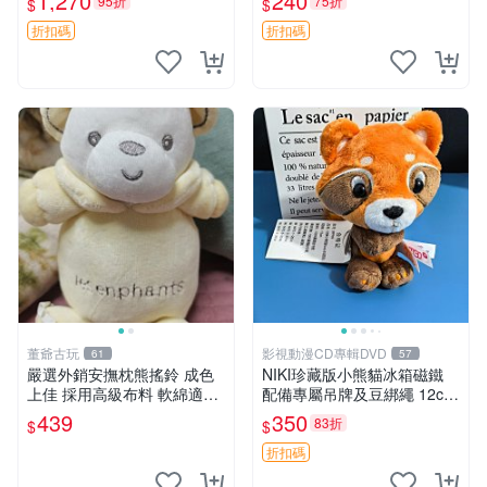
1,270
240
95折
75折
$
$
換。全新品相收藏推薦。 裸
熊 毛絨玩具 收藏
折扣碼
折扣碼
董爺古玩
影視動漫CD專輯DVD
61
57
嚴選外銷安撫枕熊搖鈴 成色
NIKI珍藏版小熊貓冰箱磁鐵
上佳 採用高級布料 軟綿適合
配備專屬吊牌及豆綁繩 12cm
收藏 安心選購 安撫枕 熊玩具
廢品嚴選 好評推薦 小熊貓冰
439
350
83折
$
$
搖鈴
箱貼 磁鐵掛件 冰箱飾品
折扣碼