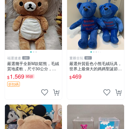
福運連連
董爺古玩
30
61
嚴選幾乎全新M款鬆熊，毛絨
嚴選外貿藍色小熊毛絨玩具，
質地柔軟，尺寸30公分，做
世界上最偉大的媽媽聖誕節推
工精緻可愛，適合收藏或贈送
薦禮物 五角星 兒童玩具 母親
1,569
469
95折
$
$
親友。中古使用痕跡，手感依
節
然優良。 鬆熊 嬰熊 毛玩偶
折扣碼