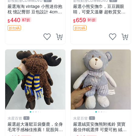
影視動漫CD專輯DVD
影視動漫CD專輯DVD
57
57
嚴選海淘 vintage 小熊迷你抱
嚴選小熊安撫巾，豆豆圓眼
枕 憶記臀部 豆包設計 4cm
睛，可愛又溫馨 超軟質安撫
高 推薦收藏 迷你豆包小熊、
巾，豆豆設計，哄睡好幫手
440
659
87折
91折
$
$
高臀部、豆袋抱枕
約克豆豆眼安撫巾 數碼豆豆
眼
折扣碼
折扣碼
水星百貨
水星百貨
1
1
嚴選超大蓬鬆豆袋麋鹿，全身
嚴選絨質安撫熊附搖鈴 寶寶
毛茸手感極佳推薦！屁股與四
最佳伴眠選擇 可愛可抱 絨毛
肢填充均勻，適合收藏與孩童
玩具 安撫熊 嬰兒用