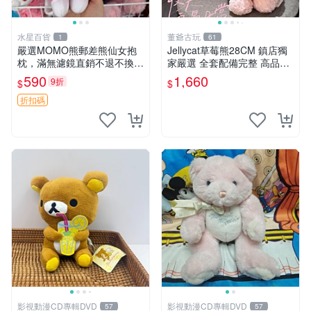
水星百貨
董爺古玩
1
61
嚴選MOMO熊郵差熊仙女抱
Jellycat草莓熊28CM 鎮店獨
枕，滿無濾鏡直銷不退不換
家嚴選 全套配備完整 高品質
經典造型可愛必備 紅薯啵啵
收藏好物 紋章 玩具熊 定制熊
590
1,660
9折
$
$
間抱枕 抱枕 時尚
折扣碼
影視動漫CD專輯DVD
影視動漫CD專輯DVD
57
57