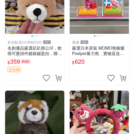
影視動漫CD專輯DVD
董藏
57
29
名創優品嚴選趴趴熊公仔，軟
嚴選日本原裝 MOMO熊櫥窗
萌可愛掛件鍍鉻鍵匙扣，辦公
Postpet暴力熊，實物直送新
放松好選擇 趴趴熊 鍍鉻鍵匙
臺灣。MOMO熊 暴力熊 熊貓
359
620
84折
$
$
扣 萬用掛件
櫥窗
折扣碼