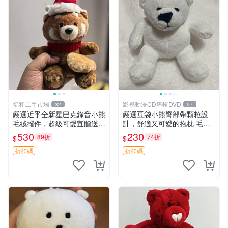
福和二手市場
影視動漫CD專輯DVD
32
57
嚴選近乎全新星巴克錄音小熊
嚴選豆袋小熊臀部帶顆粒設
毛絨擺件，超級可愛宜贈送掛
計，舒適又可愛的抱枕 毛絨
飾 錄音小熊 毛絨擺件 贈品
抱枕、臀部按摩、坐墊
530
230
89折
74折
$
$
折扣碼
折扣碼