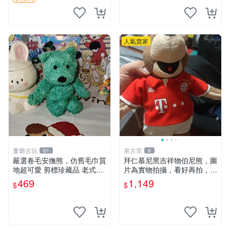
人氣賣家
董爺古玩
泉古堂
61
8
嚴選卷毛安撫熊，仿舊毛巾質
拜仁慕尼黑吉祥物伯尼熊，圖
地超可愛 剪標珍藏品 老式毛
片為實物拍攝，看好再拍，不
巾質地 安撫熊 款式
退不換-187978
469
1,149
$
$