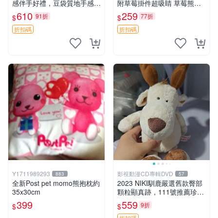
感伴手好禮，豆袋質地手感
附草莓掛件超吸睛 草莓熊手
佳，抱枕小熊 recom 推薦 白
提包 草莓掛件 可愛portunes
610
259
91折
77折
$
$
色豆袋 玩具
e
折扣碼
折扣碼
Y1711989293
影視動漫CD專輯DVD
883
57
全新Post pet momo熊抱枕約
2023 NIKI馴鹿嚴選舊款臀部
35x30cm
顆粒顯真跡，111號推薦珍藏
品 馴鹿 舊款 尾巴顆粒
399
559
9折
$
$
折扣碼