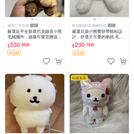
福和二手市場
影視動漫CD專輯DVD
32
57
嚴選近乎全新星巴克錄音小熊
嚴選豆袋小熊臀部帶顆粒設
毛絨擺件，超級可愛宜贈送掛
計，舒適又可愛的抱枕 毛絨
飾 錄音小熊 毛絨擺件 贈品
抱枕、臀部按摩、坐墊
530
230
89折
74折
$
$
折扣碼
折扣碼
拍賣新星