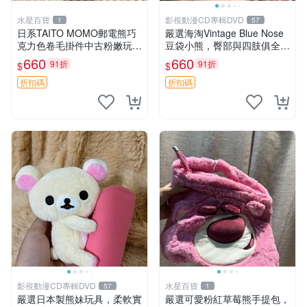
水星百貨
影視動漫CD專輯DVD
1
57
日系TAITO MOMO郵電熊巧
嚴選海淘Vintage Blue Nose
克力色卷毛掛件中古粉嫩玩偶
豆袋小熊，臀部與四肢俱全，
微瑕推薦 postpet momo 郵
坐高11公分，附原盒與吊牌
660
660
91折
91折
$
$
電熊 中古玩偶
收藏。藍鼻子小熊，值得擁有
玩具 憶熊
折扣碼
折扣碼
影視動漫CD專輯DVD
水星百貨
57
1
嚴選日本製熊妹玩具，柔軟實
嚴選可愛粉紅草莓熊手提包，