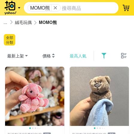
MOMO熊
登
絨毛玩偶
MOMO熊
全部
分類
最新上架
價格
最高人氣