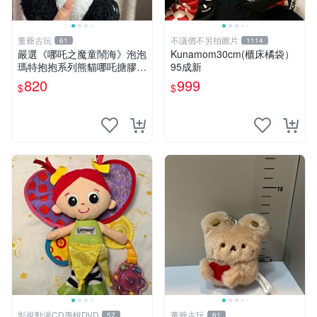
董爺古玩
不議價不另拍圖片
61
1114
嚴選《哪吒之魔童鬧海》泡泡
Kunamom30cm(櫃床橘袋）
瑪特抱抱系列熊貓哪吒搪膠臉
95成新
毛絨， STATE：如圖顯示 哪
820
999
$
$
吒 毛絨公仔 泡泡瑪特
影視動漫CD專輯DVD
董爺古玩
57
61