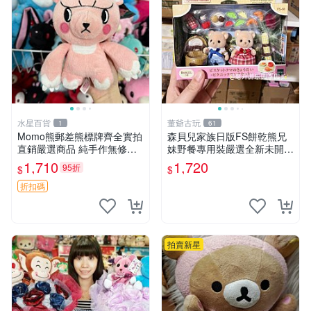
水星百貨
董爺古玩
1
61
Momo熊郵差熊標牌齊全實拍
森貝兒家族日版FS餅乾熊兄
直銷嚴選商品 純手作無修圖
妹野餐專用裝嚴選全新未開
可收藏 郵差熊 Momo熊 標牌
封，包含兩組大童款紙盒裝，
1,710
1,720
95折
$
$
商品
適合收藏與分享。 餅乾熊兄
妹、野餐、收藏
折扣碼
拍賣新星