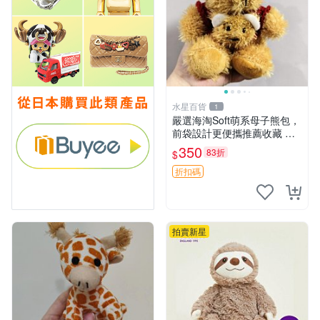
水星百貨
1
嚴選海淘Soft萌系母子熊包，
前袋設計更便攜推薦收藏 母
子熊 軟綿綿 包包
350
83折
$
折扣碼
拍賣新星