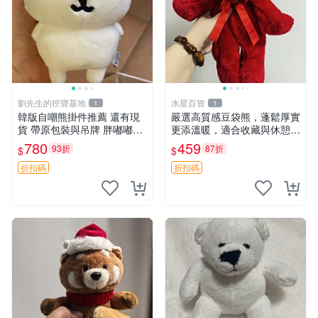
劉先生的挖寶基地
水星百貨
1
1
韓版自嘲熊掛件推薦 還有現
嚴選高質感豆袋熊，蓬鬆厚實
貨 帶原包裝與吊牌 胖嘟嘟超
更添溫暖，適合收藏與休憩。
可愛 毛絨手感佳 小熊掛件 自
前胸填充飽滿，背部亦具優雅
780
459
93折
87折
$
$
嘲抱枕 小熊抱枕
設計。 豆袋熊 保暖 溫柔 蓬
松
折扣碼
折扣碼