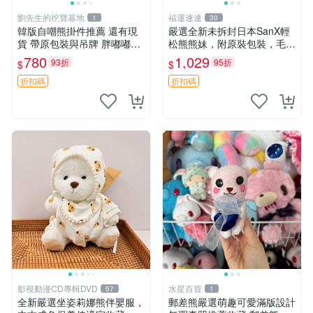
劉先生的挖寶基地
福運連連
1
30
韓版自嘲熊掛件推薦 還有現
嚴選全新未拆封日本SanX輕
貨 帶原包裝與吊牌 胖嘟嘟超
松熊熊妹，附原裝包裝，毛絨
可愛 毛絨手感佳 小熊掛件 自
質地極佳，細膩可愛，推薦收
780
1,029
93折
95折
$
$
嘲抱枕 小熊抱枕
藏兼送禮，適合女性好友或家
人，限量釋出。鬆熊、熊玩
折扣碼
折扣碼
偶、收藏品
影視動漫CD專輯DVD
水星百貨
57
1
全新嚴選坐姿莉娜熊伴嬰服，
郵差熊嚴選萌趣可愛滿版設計