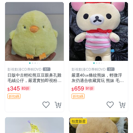
影視動漫CD專輯DVD
影視動漫CD專輯DVD
57
57
日版中古輕松熊豆豆眼鼻孔雞
嚴選40㎝條紋熊妹，輕微浮
毛絨公仔，嚴選實拍即視粉絲
灰仍適合收藏賞玩 熊妹 毛絨
必買 公仔紙箱氣泡膜精心包
玩具 浮雕熊
345
659
83折
91折
$
$
裝快速發貨 輕松熊 公仔 雞毛
絨
折扣碼
折扣碼
拍賣新星