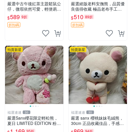
嚴選中古午後紅茶主題鬆鼠公
嚴選絕版老料安撫熊，品質優
仔，微瑕依然可愛，輕便易運
良值得收藏 極品老布手工安
送 二手收藏推薦 工廠直營 快
撫搖鈴玩具，適合哄睡寶貝
589
510
9折
89折
$
$
遞到府 中古 玩偶 公仔
超柔老料搖鈴熊，專為孩子設
計的安心伴護 推薦絕版老布
折扣碼
折扣碼
製工藝搖鈴熊，可當作童
拍賣新星
拍賣新星
福運連連
福運連連
30
30
嚴選Sanx櫻花限定輕松熊，
嚴選 sanx 櫻桃妹妹毛絨熊，
夏日 LIMITED EDITION 粉色
30cm 正品收藏佳品，手感極
毛絨熊，背有拉鏈設計，肚內
軟，適合贈送與收藏 櫻桃妹
1,169
869
95折
94折