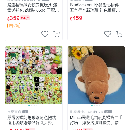
嚴選拉瑪澤女孩安撫玩具 滿
StudioHaneul小熊愛心掛件
意送補包 2號裝 650g 匹配嬰
五角星全新珍藏 紅色推薦收
幼童舒壓好伴侶 女孩專用 安
藏 玩具掛飾 掛件 新品
359
459
84折
$
$
心選擇 安撫玩偶 衝包 玩具
折扣碼
水星百貨
影視動漫CD專輯DVD
1
57
嚴選各式萌趣動漫角色抱枕，
Miniso嚴選毛絨玩具裸熊二手
適用各類場景裝飾 毛絨玩
好物，浮灰污漬可接受。請詳
具、卡通抱枕、趣味玩偶
閱照片再下單，售出不退不