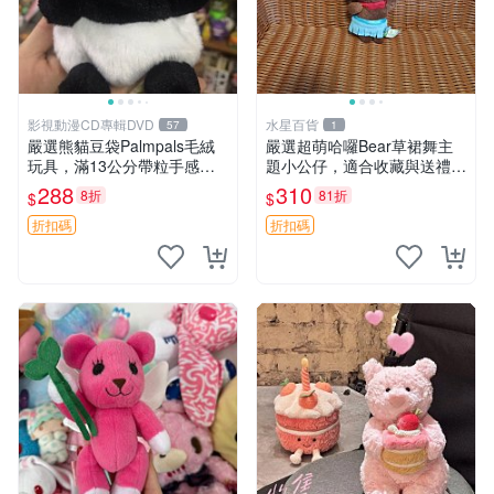
影視動漫CD專輯DVD
水星百貨
57
1
嚴選熊貓豆袋Palmpals毛絨
嚴選超萌哈囉Bear草裙舞主
玩具，滿13公分帶粒手感極
題小公仔，適合收藏與送禮 1
佳，電影主題周邊推薦 熊貓
00 克 哈囉Bear 草裙舞
288
310
8折
81折
$
$
Palmpals 毛絨玩具 豆袋 劇場
版周邊
折扣碼
折扣碼