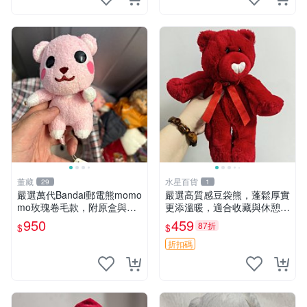
董藏
水星百貨
29
1
嚴選萬代Bandai郵電熊momo
嚴選高質感豆袋熊，蓬鬆厚實
mo玫瑰卷毛款，附原盒與吊
更添溫暖，適合收藏與休憩。
牌，粉嫩可愛入手即柔軟～
前胸填充飽滿，背部亦具優雅
950
459
87折
$
$
玫瑰卷毛 郵電熊 正品
設計。 豆袋熊 保暖 溫柔 蓬
松
折扣碼