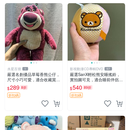
水星百貨
影視動漫CD專輯DVD
1
57
嚴選名創優品草莓香熊公仔，
嚴選SanX輕松熊安睡搖鈴，
尺寸小巧可愛，適合收藏賞玩
實拍圖可見，適合睡前伴侶，
30cm 玩具 公仔 草莓熊
Picks安撫好物 0325 懸吊 電
289
540
8折
89折
$
$
腦
折扣碼
折扣碼