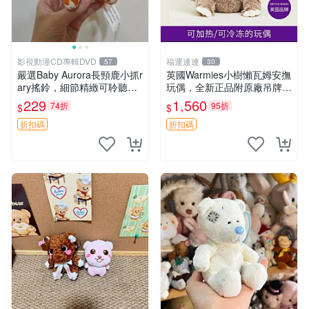
影視動漫CD專輯DVD
福運連連
57
30
嚴選Baby Aurora長頸鹿小抓r
英國Warmies小樹懶瓦姆安撫
ary搖鈴，細節精緻可聆聽清
玩偶，全新正品附原廠吊牌與
脆鈴音 軟萌可愛 定制紀念 金
防塵袋，內藏薰衣草可加熱，
229
1,560
74折
95折
$
$
屬搖鈴 新手媽咪推薦 長頸鹿
適合各個年齡層，冷暖兩用享
抓rary 搖鈴
受抱抱樂趣，不容錯過嚴選好
折扣碼
折扣碼
物 溫暖 冷感