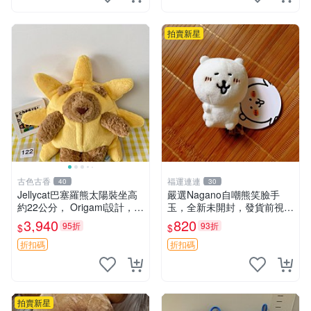
鼠、
拍賣新星
古色古香
福運連連
40
30
Jellycat巴塞羅熊太陽裝坐高
嚴選Nagano自嘲熊笑臉手
約22公分， Origami設計，來
玉，全新未開封，發貨前視頻
自越南。嚴選 Recommendat
確認，海南 廣西 貴州 嚴選N
3,940
820
95折
93折
$
$
ion！巴塞羅、 Origami熊、J
agano自嘲熊笑臉手玉，全新
elly
未開封，發貨前視頻確認，四
折扣碼
折扣碼
川 重慶 內
拍賣新星