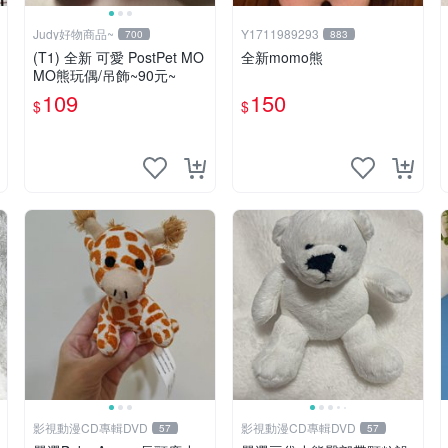
Judy好物商品~
Y1711989293
700
883
(T1) 全新 可愛 PostPet MO
全新momo熊
MO熊玩偶/吊飾~90元~
109
150
$
$
影視動漫CD專輯DVD
影視動漫CD專輯DVD
57
57