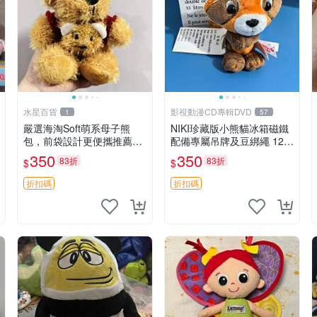
水星百貨
影視動漫CD專輯DVD
1
57
嚴選海淘Soft萌系母子熊
NIKI珍藏版小熊貓冰箱磁鐵
包，前袋設計更便攜推薦收
配備專屬吊牌及豆綁繩 12c
藏 母子熊 軟綿綿 包包
m 廢品嚴選 好評推薦 小熊
350
350
83折
83折
$
$
貓冰箱貼 磁鐵掛件 冰箱飾
品
折扣碼
折扣碼