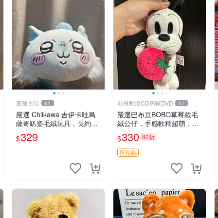
董爺古玩
影視動漫CD專輯DVD
61
57
嚴選 Chiikawa 吉伊卡哇烏
嚴選巴布豆BOBO草莓款毛
薩奇趴姿毛絨玩具，長約30
絨公仔，手感軟糯超萌，成
cm，質地超軟適合收藏 烏
色優良適合作為收藏品或包
329
330
82折
$
$
薩奇 Chiikawa 毛絨 超軟
包配飾。可視頻確認詳情。
巴布豆 BOBO 草莓 毛絨公
折扣碼
仔 收藏 包配飾