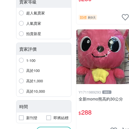
賣家等級
超人氣賣家
競標
剩9天
人氣賣家
拍賣新星
賣家評價
1-100
高於100
高於1,000
高於10,000
Y1711989293
883
全新momo熊高約30公分
時間
288
$
新刊登
即將結標