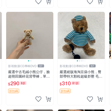
影視動漫CD專輯DVD
影視動漫CD專輯DVD
57
57
嚴選中古毛絨小熊公仔，臉
嚴選絕版海淘豆袋小熊，臀
超萌田園碎花背帶褲，單只
部帶特大顆粒超級舒壓 毛毛
實拍展示 中古、毛絨玩具、
摸起來格外順滑適合收藏 10
290
310
8折
81折
$
$
玩偶
0%棉質 豆袋枕 豆袋、抱
枕、小熊
折扣碼
折扣碼