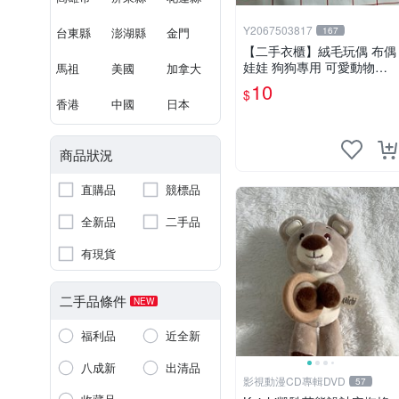
Y2067503817
台東縣
澎湖縣
金門
167
【二手衣櫃】絨毛玩偶 布偶
娃娃 狗狗專用 可愛動物系
馬祖
美國
加拿大
列 耐咬耐磨玩具 玩偶 粉紅
10
$
熊寵物玩具 1120929
香港
中國
日本
商品狀況
直購品
競標品
全新品
二手品
有現貨
二手品條件
NEW
福利品
近全新
八成新
出清品
影視動漫CD專輯DVD
57