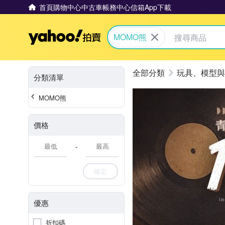
首頁
購物中心
中古車
帳務中心
信箱
App下載
Yahoo拍賣
MOMO熊
玩具、模型與
分類清單
MOMO熊
價格
-
確定
優惠
折扣碼