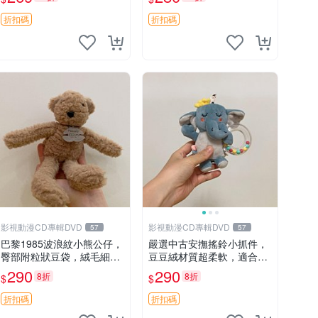
絨包 超大容量
購不停！ 點點玩偶 歡樂谷
肚子帶顆粒
折扣碼
折扣碼
影視動漫CD專輯DVD
影視動漫CD專輯DVD
57
57
巴黎1985波浪紋小熊公仔，
嚴選中古安撫搖鈴小抓件，
臀部附粒狀豆袋，絨毛細膩
豆豆絨材質超柔軟，適合新
臉部可愛，中古嚴選推薦 小
生寶寶緩解焦慮 (安撫玩具
290
290
8折
8折
$
$
熊 公仔 豆袋
寶寶用品 抱枕)
折扣碼
折扣碼