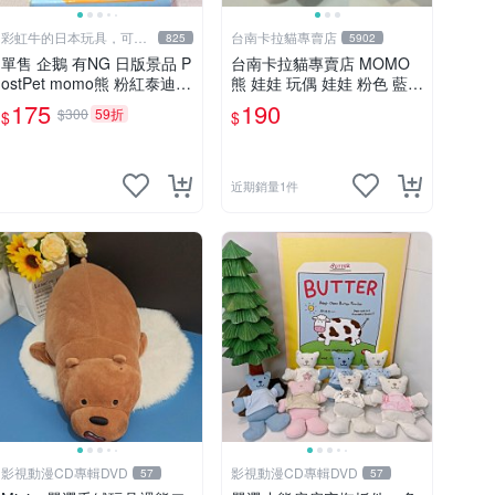
彩虹牛的日本玩具，可7
台南卡拉貓專賣店
825
5902
取付
單售 企鵝 有NG 日版景品 P
台南卡拉貓專賣店 MOMO
ostPet momo熊 粉紅泰迪熊
熊 娃娃 玩偶 娃娃 粉色 藍色
娃娃 布偶 手指頭 娃娃
2色分售
175
190
$300
59折
$
$
近期銷量1件
影視動漫CD專輯DVD
影視動漫CD專輯DVD
57
57