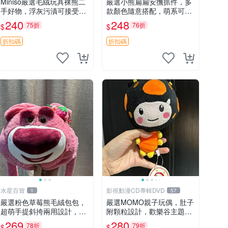
Miniso嚴選毛絨玩具裸熊二
嚴選小熊扁扁安撫抓件，多
手好物，浮灰污漬可接受。
款顏色隨意搭配，萌系可愛
請詳閱照片再下單，售出不
可改掛件 小熊安撫抓件 憶
240
248
75折
76折
$
$
退不換。全新品相收藏推
記 抓繩 孩童掛件
薦。 裸熊 毛絨玩具 收藏
折扣碼
折扣碼
水星百貨
影視動漫CD專輯DVD
1
57
嚴選粉色草莓熊毛絨包包，
嚴選MOMO親子玩偶，肚子
超萌手提斜挎兩用設計，成
附顆粒設計，歡樂谷主題，
色上佳容量大 粉紅草莓 毛
成色清晰可視頻確認。歡樂
269
280
78折
79折
$
$