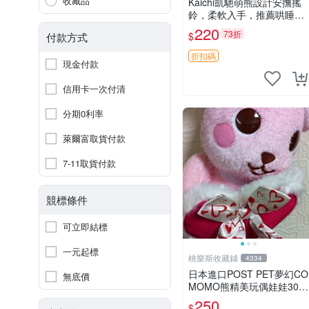
收藏品
Kaichi凱馳萌熊設計安撫搖
鈴，柔軟入手，推薦哄睡好
選擇 熊公仔 安撫玩具 喂食
220
73折
$
付款方式
環
折扣碼
現金付款
信用卡一次付清
分期0利率
萊爾富取貨付款
7-11取貨付款
競標條件
可立即結標
一元起標
桃樂斯收藏鋪
4334
日本進口POST PET夢幻CO
無底價
MOMO熊精美玩偶娃娃30c
m
250
$