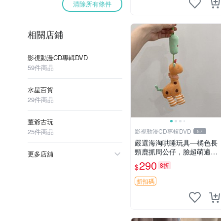
清除所有條件
相關店鋪
影視動漫CD專輯DVD
59件商品
水星百貨
29件商品
董爺古玩
25件商品
影視動漫CD專輯DVD
57
嚴選海淘哄睡玩具—橘色長
頸鹿抓周公仔，臉超萌適合
更多店舖
寶寶陪伴，中古略有使用痕
290
8折
$
跡 橘色 長頸鹿 抓周
折扣碼