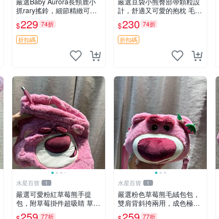
嚴選Baby Aurora長頸鹿小
嚴選豆袋小熊臀部帶顆粒設
抓rary搖鈴，細節精緻可聆
計，舒適又可愛的抱枕 毛絨
聽清脆鈴音 軟萌可愛 定制
抱枕、臀部按摩、坐墊
229
230
74折
74折
$
$
紀念 金屬搖鈴 新手媽咪推
薦 長頸鹿 抓rary 搖鈴
折扣碼
折扣碼
水星百貨
水星百貨
1
1
嚴選可愛粉紅草莓熊手提
嚴選粉色草莓熊毛絨包包，
包，附草莓掛件超吸睛 草莓
雙肩背斜挎兩用，成色極佳
熊手提包 草莓掛件 可愛port
精準關鍵詞：草莓熊 包包
259
259
77折
77折
$
$