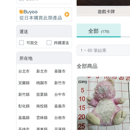
遊戲卡牌
全部
運送
(170)
可面交
跨國運送
1 ~ 60 筆結果
所在地
全部商品
台北市
新北市
基隆市
宜蘭縣
桃園市
新竹市
新竹縣
苗栗縣
台中市
彰化縣
南投縣
嘉義市
嘉義縣
雲林縣
台南市
高雄市
屏東縣
花蓮縣