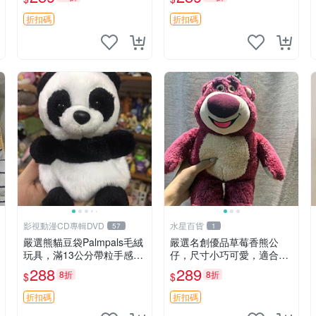
unese
毛絨
折扣碼
折扣碼
影視動漫CD專輯DVD
水星百貨
57
1
嚴選熊貓豆袋Palmpals毛絨
嚴選名創優品草莓香熊公
玩具，滿13公分帶粒手感極
仔，尺寸小巧可愛，適合收
佳，電影主題周邊推薦 熊貓
藏賞玩 30cm 玩具 公仔 草
288
289
8折
8折
$
$
Palmpals 毛絨玩具 豆袋 劇
莓熊
場版周邊
折扣碼
折扣碼