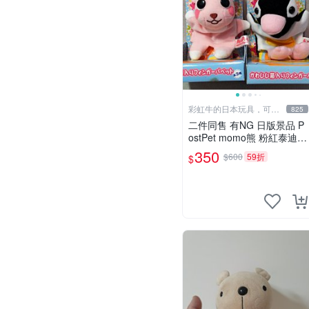
彩虹牛的日本玩具，可7
825
取付
二件同售 有NG 日版景品 P
ostPet momo熊 粉紅泰迪熊
妹妹 comomo 企鵝 娃娃 布
350
$600
59折
$
偶 手指頭 娃娃