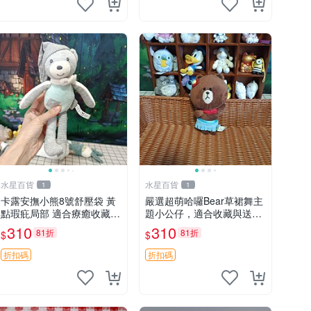
水星百貨
水星百貨
1
1
卡露安撫小熊8號舒壓袋 黃
嚴選超萌哈囉Bear草裙舞主
點瑕疪局部 適合療癒收藏
題小公仔，適合收藏與送禮
撫慰身心 美肌養護 放鬆好
100 克 哈囉Bear 草裙舞
310
310
81折
81折
$
$
物
折扣碼
折扣碼