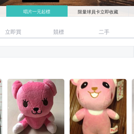
唱片一元起標
限量球員卡立即收藏
立即買
競標
二手