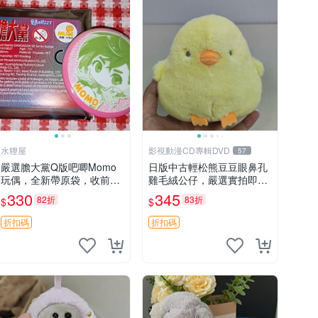
水狸屋
影視動漫CD專輯DVD
57
嚴選膽大黨Q版吧唧Momo
日版中古輕松熊豆豆眼鼻孔
玩偶，全新帶原袋，收前請
雞毛絨公仔，嚴選實拍即視
詳讀收物須知。非偏遠地區
粉絲必買 公仔紙箱氣泡膜精
330
345
82折
83折
$
$
同城可取。 膽大黨 Q版 陳
心包裝快速發貨 輕松熊 公
冠希 妙Q玩偶
仔 雞毛絨
折扣碼
折扣碼