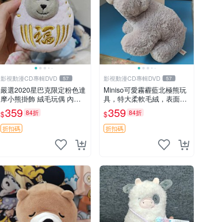
影視動漫CD專輯DVD
影視動漫CD專輯DVD
57
57
嚴選2020星巴克限定粉色達
Miniso可愛霧霾藍北極熊玩
摩小熊掛飾 絨毛玩偶 內裡
具，特大柔軟毛絨，表面稍
小熊 可愛 御用伴侶 默認微
有使用痕跡，適合居家擺放
359
359
84折
84折
$
$
暇 售後自理 小熊掛飾 星巴
23CM 毛絨玩具 北極熊 魯
克 限量版
班熊
折扣碼
折扣碼