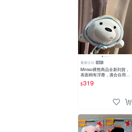
董爺古玩
61
Miniso裸熊商品全新到貨，
表面稍有浮塵，適合自用收
藏嚴選款。 裸熊 商品 裸熊
319
$
玩偶