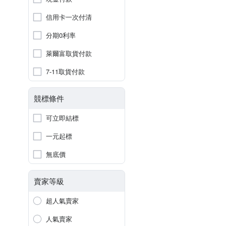
信用卡一次付清
分期0利率
萊爾富取貨付款
7-11取貨付款
競標條件
可立即結標
一元起標
無底價
賣家等級
超人氣賣家
人氣賣家