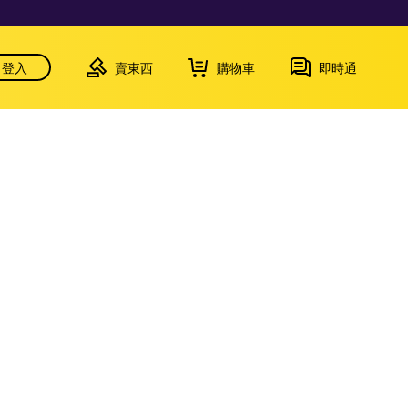
登入
賣東西
購物車
即時通