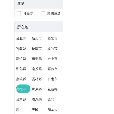
運送
可面交
跨國運送
所在地
台北市
新北市
基隆市
宜蘭縣
桃園市
新竹市
新竹縣
苗栗縣
台中市
彰化縣
南投縣
嘉義市
嘉義縣
雲林縣
台南市
高雄市
屏東縣
花蓮縣
台東縣
澎湖縣
金門
馬祖
美國
加拿大