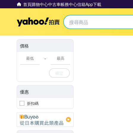
首頁
購物中心
中古車
帳務中心
信箱
App下載
Yahoo拍賣
價格
-
確定
優惠
折扣碼