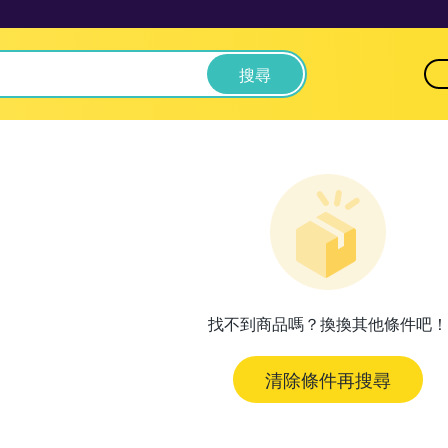
搜尋
找不到商品嗎？換換其他條件吧！
清除條件再搜尋