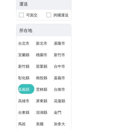
運送
可面交
跨國運送
所在地
台北市
新北市
基隆市
宜蘭縣
桃園市
新竹市
新竹縣
苗栗縣
台中市
彰化縣
南投縣
嘉義市
嘉義縣
雲林縣
台南市
高雄市
屏東縣
花蓮縣
台東縣
澎湖縣
金門
馬祖
美國
加拿大