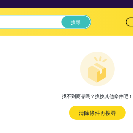
搜尋
找不到商品嗎？換換其他條件吧！
清除條件再搜尋