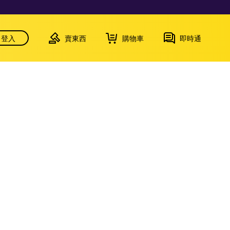
登入
賣東西
購物車
即時通