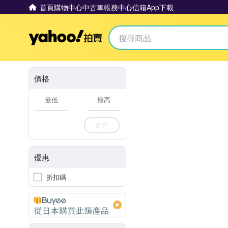
首頁
購物中心
中古車
帳務中心
信箱
App下載
Yahoo拍賣
價格
-
確定
優惠
折扣碼