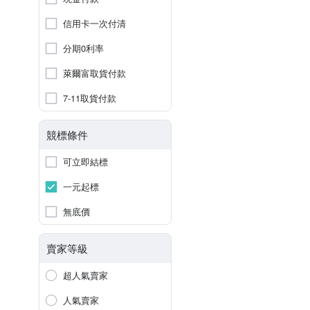
信用卡一次付清
分期0利率
萊爾富取貨付款
7-11取貨付款
競標條件
可立即結標
一元起標
無底價
賣家等級
超人氣賣家
人氣賣家