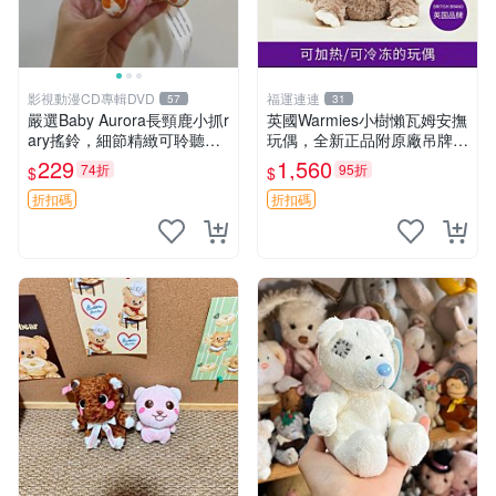
影視動漫CD專輯DVD
福運連連
57
31
嚴選Baby Aurora長頸鹿小抓r
英國Warmies小樹懶瓦姆安撫
ary搖鈴，細節精緻可聆聽清
玩偶，全新正品附原廠吊牌與
脆鈴音 軟萌可愛 定制紀念 金
防塵袋，內藏薰衣草可加熱，
229
1,560
74折
95折
$
$
屬搖鈴 新手媽咪推薦 長頸鹿
適合各個年齡層，冷暖兩用享
抓rary 搖鈴
受抱抱樂趣，不容錯過嚴選好
折扣碼
折扣碼
物 溫暖 冷感