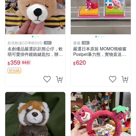
影視動漫CD專輯DVD
董藏
57
29
名創優品嚴選趴趴熊公仔，軟
嚴選日本原裝 MOMO熊櫥窗
萌可愛掛件鍍鉻鍵匙扣，辦公
Postpet暴力熊，實物直送新
放松好選擇 趴趴熊 鍍鉻鍵匙
臺灣。MOMO熊 暴力熊 熊貓
359
620
84折
$
$
扣 萬用掛件
櫥窗
折扣碼