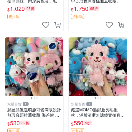
松熊熊妹，附原裝包裝，毛絨
中古成色保養佳適宜收藏。無
質地極佳，細膩可愛，推薦收
盒子但品質完好，快速出貨。
1,029
1,750
95折
95折
$
$
藏兼送禮，適合女性好友或家
建議入手！ 中古 玩偶 滬漫
人，限量釋出。鬆熊、熊玩
折扣碼
折扣碼
偶、收藏品
水星百貨
水星百貨
1
1
郵差熊嚴選萌趣可愛滿版設計
嚴選MOMO熊郵差長毛抱
無瑕真照推薦收藏 郵差熊 熊
枕，滿版清晰無濾鏡實拍直
抱枕 紅薯啵啵間
銷。每周新品到貨，不容錯
530
550
89折
9折
$
$
過！ 郵差熊 長毛 抱枕
折扣碼
折扣碼