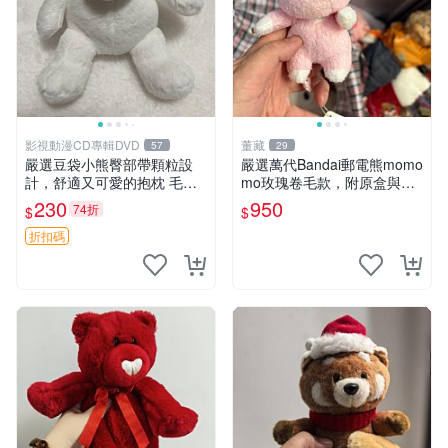
影視動漫CD專輯DVD
董藏
57
29
嚴選豆袋小熊臀部帶顆粒設
嚴選萬代Bandai郵電熊momo
計，舒適又可愛的抱枕 毛絨
mo玫瑰卷毛款，附原盒與吊
抱枕、臀部按摩、坐墊
牌，粉嫩可愛入手即柔軟～
230
950
74折
$
$
玫瑰卷毛 郵電熊 正品
折扣碼