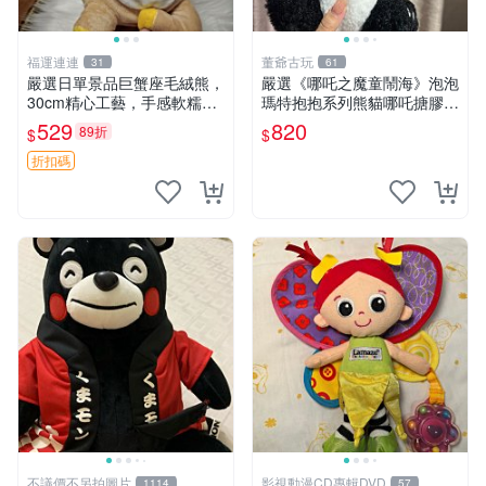
福運連連
董爺古玩
31
61
嚴選日單景品巨蟹座毛絨熊，
嚴選《哪吒之魔童鬧海》泡泡
30cm精心工藝，手感軟糯推
瑪特抱抱系列熊貓哪吒搪膠臉
薦收藏送人 巨蟹座 毛絨玩具
毛絨， STATE：如圖顯示 哪
529
820
89折
$
$
精緻做工
吒 毛絨公仔 泡泡瑪特
折扣碼
不議價不另拍圖片
影視動漫CD專輯DVD
1114
57