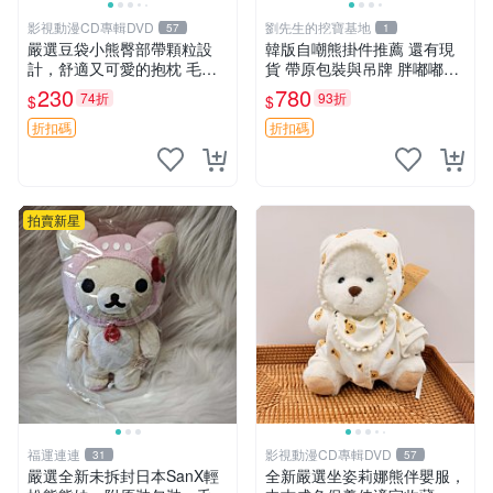
影視動漫CD專輯DVD
劉先生的挖寶基地
57
1
嚴選豆袋小熊臀部帶顆粒設
韓版自嘲熊掛件推薦 還有現
計，舒適又可愛的抱枕 毛絨
貨 帶原包裝與吊牌 胖嘟嘟超
抱枕、臀部按摩、坐墊
可愛 毛絨手感佳 小熊掛件 自
230
780
74折
93折
$
$
嘲抱枕 小熊抱枕
折扣碼
折扣碼
拍賣新星
福運連連
影視動漫CD專輯DVD
31
57
嚴選全新未拆封日本SanX輕
全新嚴選坐姿莉娜熊伴嬰服，