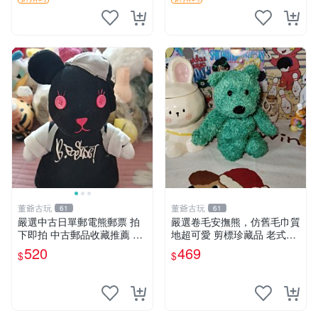
董爺古玩
董爺古玩
61
61
嚴選中古日單郵電熊郵票 拍
嚴選卷毛安撫熊，仿舊毛巾質
下即拍 中古郵品收藏推薦 郵
地超可愛 剪標珍藏品 老式毛
票 郵電熊 日本
巾質地 安撫熊 款式
520
469
$
$