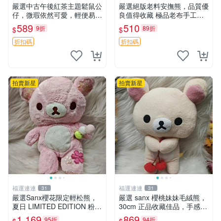
嚴選中古午後紅茶主題鬆鼠公
嚴選絕版老料安撫熊，品質優
仔，微瑕依然可愛，輕便易運
良值得收藏 極品老布手工安
送 二手收藏推薦 工廠直營 快
撫搖鈴玩具，適合哄睡寶貝
589
510
9折
89折
$
$
遞到府 中古 玩偶 公仔
超柔老料搖鈴熊，專為孩子設
計的安心伴護 推薦絕版老布
折扣碼
折扣碼
製工藝搖鈴熊，可當作童
拍賣新星
拍賣新星
福運連連
福運連連
31
31
嚴選Sanx櫻花限定輕松熊，
嚴選 sanx 櫻桃妹妹毛絨熊，
夏日 LIMITED EDITION 粉色
30cm 正品收藏佳品，手感極
毛絨熊，背有拉鏈設計，肚內
軟，適合贈送與收藏 櫻桃妹
1,169
869
95折
94折