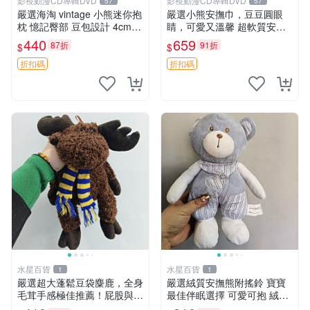
影視動漫CD專輯DVD
影視動漫CD專輯DVD
57
57
嚴選海淘 vintage 小熊迷你抱
嚴選小熊安撫巾，豆豆圓眼
枕 憶記臀部 豆包設計 4cm
睛，可愛又溫馨 超軟質安撫
高 推薦收藏 迷你豆包小熊、
巾，豆豆設計，哄睡好幫手
440
659
87折
91折
$
$
高臀部、豆袋抱枕
約克豆豆眼安撫巾 數碼豆豆
眼
折扣碼
折扣碼
水星百貨
水星百貨
1
1
嚴選超大蓬鬆豆袋麋鹿，全身
嚴選絨質安撫熊附搖鈴 寶寶
毛茸手感極佳推薦！屁股與四
最佳伴眠選擇 可愛可抱 絨毛
肢填充均勻，適合收藏與孩童
玩具 安撫熊 嬰兒用