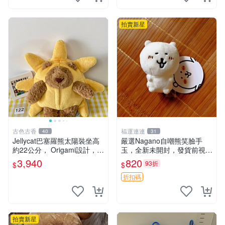
鼠、
拍賣新星
古色古香
福運連連
40
31
Jellycat巴塞羅熊太陽裝坐高
嚴選Nagano自嘲熊笑臉手
約22公分， Origami設計，來
玉，全新未開封，發貨前視頻
自越南。嚴選 Recommendat
確認，海南 廣西 貴州 嚴選N
3,940
820
93折
$
$
ion！巴塞羅、 Origami熊、J
agano自嘲熊笑臉手玉，全新
elly
未開封，發貨前視頻確認，四
折扣碼
川 重慶 內
拍賣新星