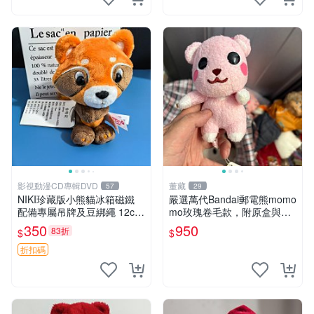
影視動漫CD專輯DVD
董藏
57
29
NIKI珍藏版小熊貓冰箱磁鐵
嚴選萬代Bandai郵電熊momo
配備專屬吊牌及豆綁繩 12cm
mo玫瑰卷毛款，附原盒與吊
廢品嚴選 好評推薦 小熊貓冰
牌，粉嫩可愛入手即柔軟～
350
950
83折
$
$
箱貼 磁鐵掛件 冰箱飾品
玫瑰卷毛 郵電熊 正品
折扣碼