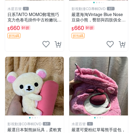
水星百貨
影視動漫CD專輯DVD
1
57
日系TAITO MOMO郵電熊巧
嚴選海淘Vintage Blue Nose
克力色卷毛掛件中古粉嫩玩偶
豆袋小熊，臀部與四肢俱全，
微瑕推薦 postpet momo 郵
坐高11公分，附原盒與吊牌
660
660
91折
91折
$
$
電熊 中古玩偶
收藏。藍鼻子小熊，值得擁有
玩具 憶熊
折扣碼
折扣碼
影視動漫CD專輯DVD
水星百貨
57
1
嚴選日本製熊妹玩具，柔軟實
嚴選可愛粉紅草莓熊手提包，