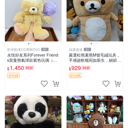
影視動漫CD專輯DVD
福運連連
57
31
永恆好友系列Forever Friend
嚴選松熊素熊M號毛絨玩具，
s賀曼熊氣球款紫色玩偶（鼻
手感超軟糯宛如新生，細節精
子稍有磨損） 中古玩具 氣球
緻完美無瑕，推薦送禮或珍
1,450
929
95折
94折
$
$
熊 玩偶
藏，中古狀態保養得宜。 松
熊 素熊 毛絨doll
折扣碼
折扣碼