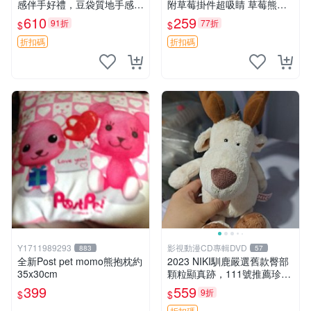
感伴手好禮，豆袋質地手感
附草莓掛件超吸睛 草莓熊手
佳，抱枕小熊 recom 推薦 白
提包 草莓掛件 可愛portunes
610
259
91折
77折
$
$
色豆袋 玩具
e
折扣碼
折扣碼
Y1711989293
影視動漫CD專輯DVD
883
57
全新Post pet momo熊抱枕約
2023 NIKI馴鹿嚴選舊款臀部
35x30cm
顆粒顯真跡，111號推薦珍藏
品 馴鹿 舊款 尾巴顆粒
399
559
9折
$
$
折扣碼