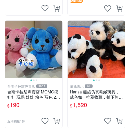
台南卡拉貓專賣店
董爺古玩
5902
61
台南卡拉貓專賣店 MOMO熊
Hansa 熊貓仿真毛絨玩具，
娃娃 玩偶 娃娃 粉色 藍色 2色
成色如一推薦收藏，拍下無疑
分售
心 熊貓 毛絨玩具 收藏
190
1,520
$
$
近期銷量1件