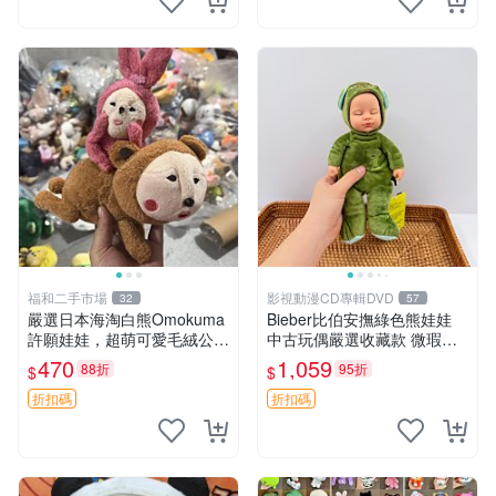
福和二手市場
影視動漫CD專輯DVD
32
57
嚴選日本海淘白熊Omokuma
Bieber比伯安撫綠色熊娃娃
許願娃娃，超萌可愛毛絨公仔
中古玩偶嚴選收藏款 微瑕輕
推薦收藏 白熊 Omokuma 毛
度使用 Bieber綠熊娃娃 中古
470
1,059
88折
95折
$
$
絨玩具 偽裝娃娃 玩具擺飾
玩偶 微瑕
折扣碼
折扣碼