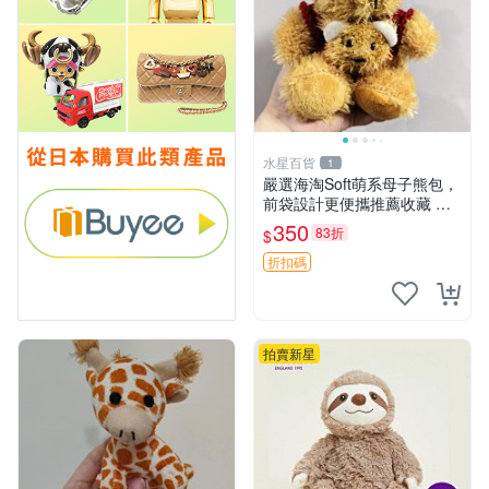
水星百貨
1
嚴選海淘Soft萌系母子熊包，
前袋設計更便攜推薦收藏 母
子熊 軟綿綿 包包
350
83折
$
折扣碼
拍賣新星