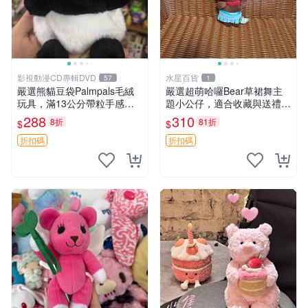
影視動漫CD專輯DVD
水星百貨
57
1
嚴選熊貓豆袋Palmpals毛絨
嚴選超萌哈囉Bear草裙舞主
玩具，滿13公分帶粒手感極
題小公仔，適合收藏與送禮 1
佳，電影主題周邊推薦 熊貓
00 克 哈囉Bear 草裙舞
288
310
8折
81折
$
$
Palmpals 毛絨玩具 豆袋 劇場
版周邊
折扣碼
折扣碼