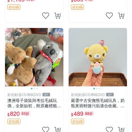
$
$
填充豆袋，精致工藝呈現，狀
妹、sanx、毛絨熊
態如新，適合收藏與送人 櫻
折扣碼
折扣碼
花、
影視動漫CD專輯DVD
影視動漫CD專輯DVD
57
57
澳洲母子袋鼠與考拉毛絨玩
嚴選中古安撫熊毛絨玩具，奶
偶，全新如初，附原廠標籤，
瓶黃斑輕微污垢適合收藏。默
手感極軟，適合贈送親朋好
認兩日發貨，全國快遞隨機派
820
489
93折
88折
$
$
友。袋鼠與考拉正版，精緻尺
送。 成色如圖可放心購買，
寸，適合作為收藏或家飾擺
輕微瑕疵和臟污不影響使用。
折扣碼
折扣碼
設，增添暖意。 母子、袋
安撫熊 中古玩偶 毛