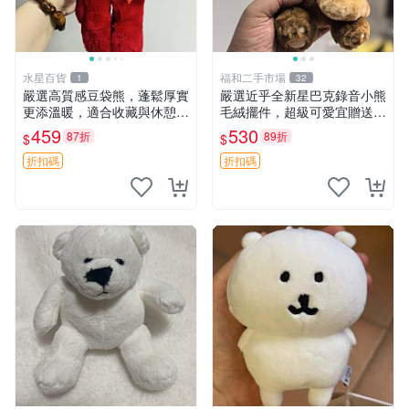
水星百貨
福和二手市場
1
32
嚴選高質感豆袋熊，蓬鬆厚實
嚴選近乎全新星巴克錄音小熊
更添溫暖，適合收藏與休憩。
毛絨擺件，超級可愛宜贈送掛
前胸填充飽滿，背部亦具優雅
飾 錄音小熊 毛絨擺件 贈品
459
530
87折
89折
$
$
設計。 豆袋熊 保暖 溫柔 蓬
松
折扣碼
折扣碼