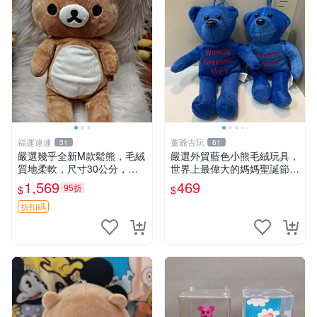
福運連連
董爺古玩
31
61
嚴選幾乎全新M款鬆熊，毛絨
嚴選外貿藍色小熊毛絨玩具，
質地柔軟，尺寸30公分，做
世界上最偉大的媽媽聖誕節推
工精緻可愛，適合收藏或贈送
薦禮物 五角星 兒童玩具 母親
1,569
469
95折
$
$
親友。中古使用痕跡，手感依
節
然優良。 鬆熊 嬰熊 毛玩偶
折扣碼