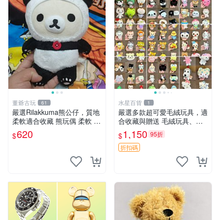
董爺古玩
水星百貨
61
1
嚴選Rilakkuma熊公仔，質地
嚴選多款超可愛毛絨玩具，適
柔軟適合收藏 熊玩偶 柔軟 公
合收藏與贈送 毛絨玩具、抱
仔 收藏
枕、公仔
620
1,150
95折
$
$
折扣碼