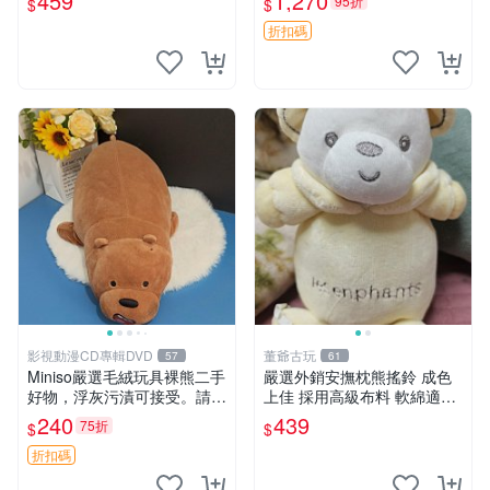
459
1,270
95折
$
$
折扣碼
影視動漫CD專輯DVD
董爺古玩
57
61
Miniso嚴選毛絨玩具裸熊二手
嚴選外銷安撫枕熊搖鈴 成色
好物，浮灰污漬可接受。請詳
上佳 採用高級布料 軟綿適合
閱照片再下單，售出不退不
收藏 安心選購 安撫枕 熊玩具
240
439
75折
$
$
換。全新品相收藏推薦。 裸
搖鈴
熊 毛絨玩具 收藏
折扣碼