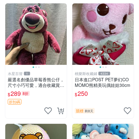
水星百貨
桃樂斯收藏鋪
1
4334
嚴選名創優品草莓香熊公仔，
日本進口POST PET夢幻CO
尺寸小巧可愛，適合收藏賞玩
MOMO熊精美玩偶娃娃30cm
30cm 玩具 公仔 草莓熊
289
250
8折
$
$
折扣碼
競標
剩8天