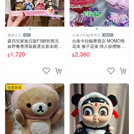
董爺古玩
台南卡拉貓專賣店
61
5902
森貝兒家族日版FS餅乾熊兄
台南卡拉貓專賣店 MOMO熊
妹野餐專用裝嚴選全新未開
花束 猴子花束 情人節禮物 二
封，包含兩組大童款紙盒裝，
選一 可繡字 可今天寄明天到
1,720
2,380
$
$
適合收藏與分享。 餅乾熊兄
妹、野餐、收藏
拍賣新星