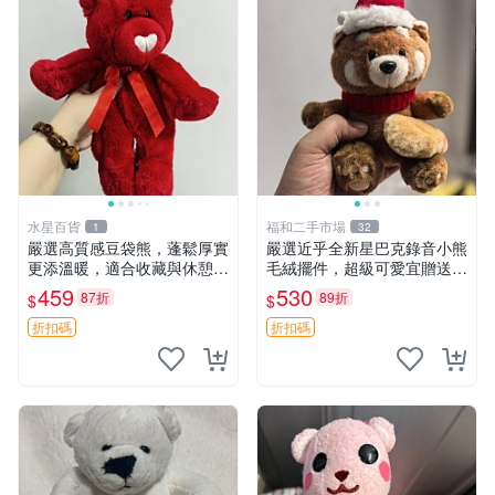
水星百貨
福和二手市場
1
32
嚴選高質感豆袋熊，蓬鬆厚實
嚴選近乎全新星巴克錄音小熊
更添溫暖，適合收藏與休憩。
毛絨擺件，超級可愛宜贈送掛
前胸填充飽滿，背部亦具優雅
飾 錄音小熊 毛絨擺件 贈品
459
530
87折
89折
$
$
設計。 豆袋熊 保暖 溫柔 蓬
松
折扣碼
折扣碼