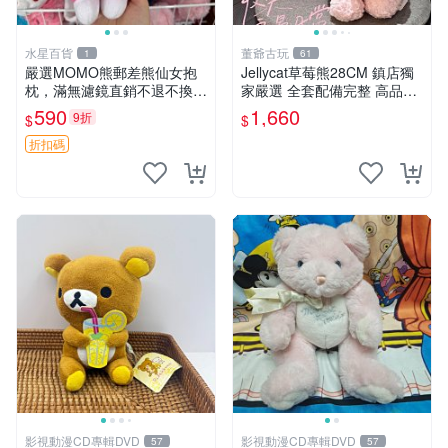
水星百貨
董爺古玩
1
61
嚴選MOMO熊郵差熊仙女抱
Jellycat草莓熊28CM 鎮店獨
枕，滿無濾鏡直銷不退不換
家嚴選 全套配備完整 高品質
經典造型可愛必備 紅薯啵啵
收藏好物 紋章 玩具熊 定制熊
590
1,660
9折
$
$
間抱枕 抱枕 時尚
折扣碼
影視動漫CD專輯DVD
影視動漫CD專輯DVD
57
57