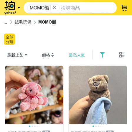
MOMO熊
登
絨毛玩偶
MOMO熊
全部
分類
最新上架
價格
最高人氣