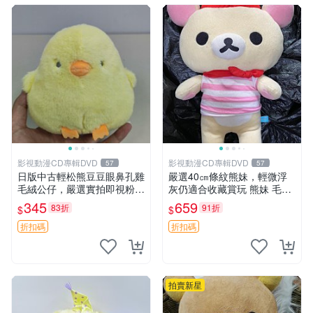
影視動漫CD專輯DVD
影視動漫CD專輯DVD
57
57
日版中古輕松熊豆豆眼鼻孔雞
嚴選40㎝條紋熊妹，輕微浮
毛絨公仔，嚴選實拍即視粉絲
灰仍適合收藏賞玩 熊妹 毛絨
必買 公仔紙箱氣泡膜精心包
玩具 浮雕熊
345
659
83折
91折
$
$
裝快速發貨 輕松熊 公仔 雞毛
絨
折扣碼
折扣碼
拍賣新星