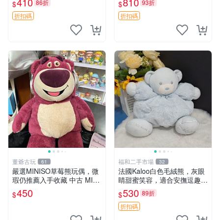
410
810
86折
93折
$
$
共賞。 麋鹿 豆袋 毛茸玩具
折扣碼
折扣碼
董爺古玩
福和二手市場
61
32
嚴選MINISO草莓熊玩偶，微
法國Kaloo白色毛絨熊，灰眼
瑕仍推薦入手收藏 中古 MINI
睛甜蜜笑容，適合安撫逗趣可
SO 草莓熊 玩具 收藏
愛，柔軟面料手感佳。14 白
450
530
89折
$
$
色安撫熊 毛絨玩具 寶寶逗樂
具
折扣碼