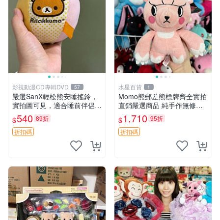
影視動漫CD專輯DVD
水星百貨
57
1
嚴選SanX輕松熊安睡搖鈴，
Momo熊郵差熊標牌齊全實拍
實拍圖可見，適合睡前伴侶，
直銷嚴選商品 純手作無修圖
Picks安撫好物 0325 懸吊 電
可收藏 郵差熊 Momo熊 標牌
540
1,710
89折
95折
$
$
腦
商品
折扣碼
折扣碼