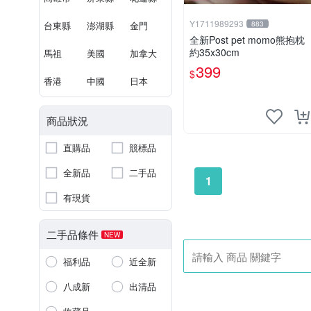
Y1711989293
台東縣
澎湖縣
金門
883
全新Post pet momo熊抱枕
約35x30cm
馬祖
美國
加拿大
399
$
香港
中國
日本
商品狀況
直購品
競標品
全新品
二手品
1
有現貨
二手品條件
NEW
福利品
近全新
八成新
出清品