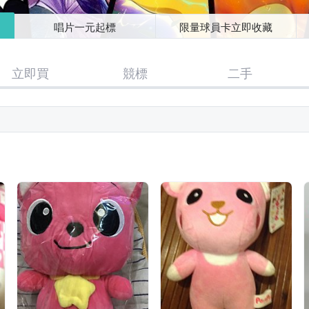
唱片一元起標
限量球員卡立即收藏
立即買
競標
二手