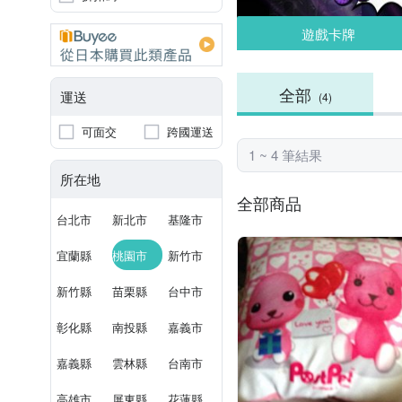
遊戲卡牌
全部
運送
(4)
可面交
跨國運送
1 ~ 4 筆結果
所在地
全部商品
台北市
新北市
基隆市
宜蘭縣
桃園市
新竹市
新竹縣
苗栗縣
台中市
彰化縣
南投縣
嘉義市
嘉義縣
雲林縣
台南市
高雄市
屏東縣
花蓮縣