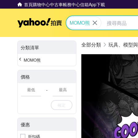
首頁
購物中心
中古車
帳務中心
信箱
App下載
Yahoo拍賣
MOMO熊
玩具、模型與
分類清單
MOMO熊
價格
-
確定
優惠
折扣碼