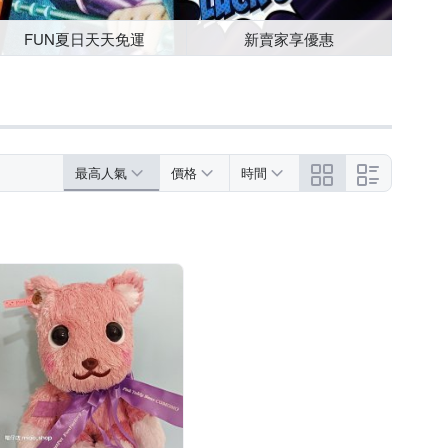
FUN夏日天天免運
新賣家享優惠
最高人氣
價格
時間