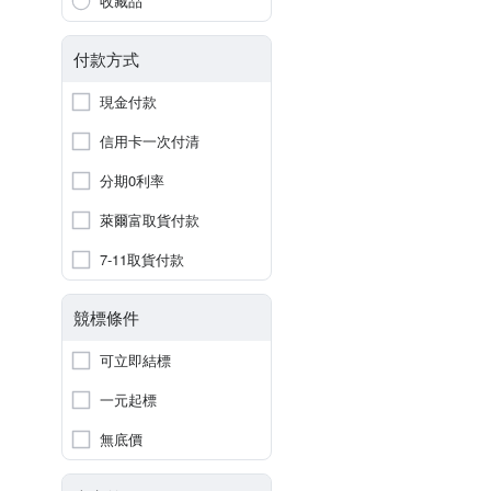
收藏品
付款方式
現金付款
信用卡一次付清
分期0利率
萊爾富取貨付款
7-11取貨付款
競標條件
可立即結標
一元起標
無底價