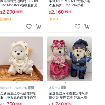
嚴選熊玩泡泡瑪特LABUBU
嚴選13DE MARZO大號小熊
The Monsters隨機臉盲盒，
衣服裝飾，高40cm浮毛浮
萌趣馬卡龍設計 芝麻豆豆 L
灰，詳觀後再拍。二手收藏
2,200
2,160
95折
95折
$
$
ABUBU LABUBU THE MO
請珍惜。 13DE MARZO 二
NSTERS 橙色豆
手 小熊 衣服裝飾
折扣碼
折扣碼
影視動漫CD專輯DVD
水星百貨
57
1
全新嚴選坐姿莉娜熊伴嬰
嚴選星巴克韓國限定熊玩偶
服，中古成色保養佳適宜收
情侶裝 星巴克熊 浮灰水漬
藏。無盒子但品質完好，快
1,750
1,740
95折
95折
$
$