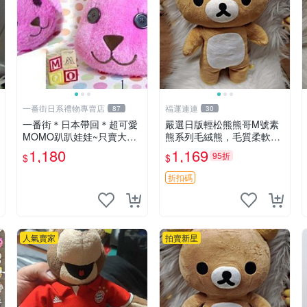
一番街日系禮物專賣店
福運連連
87
30
一番街＊日本帶回＊超可愛
嚴選日版輕松熊熊哥M號素
MOMO趴趴娃娃~只賣大隻
熊系列毛絨熊，毛質柔軟，
的1號~單隻價～生日禮物
精緻可愛，尺寸35cm，保
1,180
1,169
95折
$
$
存狀態優異。收藏或贈送皆
為佳選。 中古 毛絨熊 毛玩
折扣碼
偶
人氣賣家
拍賣新星