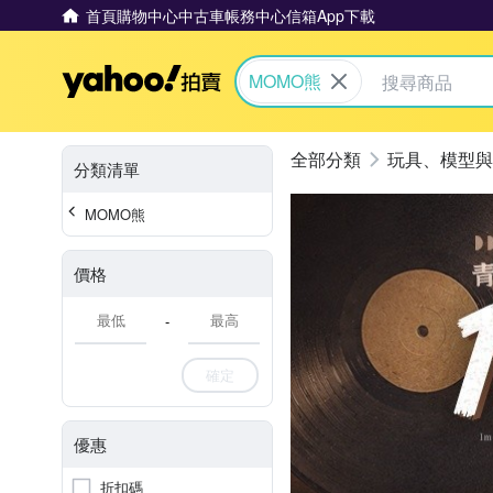
首頁
購物中心
中古車
帳務中心
信箱
App下載
Yahoo拍賣
MOMO熊
玩具、模型與
分類清單
MOMO熊
價格
-
確定
優惠
折扣碼