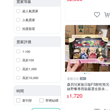
amy櫻花巧藝 嬰熊盲盒娃娃
賣家等級
樂趣盲盒
超人氣賣家
人氣賣家
拍賣新星
賣家評價
1-100
高於100
高於1,000
高於10,000
董爺古玩
61
森貝兒家族日版FS餅乾熊兄
妹野餐專用裝嚴選全新未開
時間
封，包含兩組大童款紙盒
1,720
$
裝，適合收藏與分享。 餅乾
新刊登
即將結標
熊兄妹、野餐、收藏