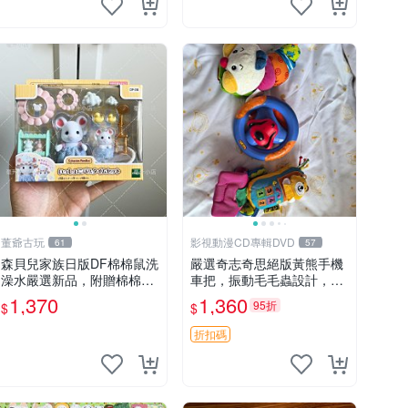
董爺古玩
影視動漫CD專輯DVD
61
57
森貝兒家族日版DF棉棉鼠洗
嚴選奇志奇思絕版黃熊手機
澡水嚴選新品，附贈棉棉鼠
車把，振動毛毛蟲設計，直
媽媽與嬰兒及配件。-paper
SALE 售不退不換 毛毛蟲 手
1,370
1,360
95折
$
$
盒裝，輕便設計方便攜帶。
機 車把
棉棉鼠 棉玩 公仔
折扣碼