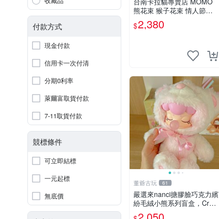
收藏品
台南卡拉貓專賣店 MOMO
熊花束 猴子花束 情人節禮
物 二選一 可繡字 可今天寄
2,380
$
付款方式
明天到
現金付款
信用卡一次付清
分期0利率
萊爾富取貨付款
7-11取貨付款
競標條件
可立即結標
一元起標
董爺古玩
61
嚴選來nanci搪膠臉巧克力繽
無底價
紛毛絨小熊系列盲盒，Crea
my櫻花巧藝盲盒 隱藏款Cre
2,050
$