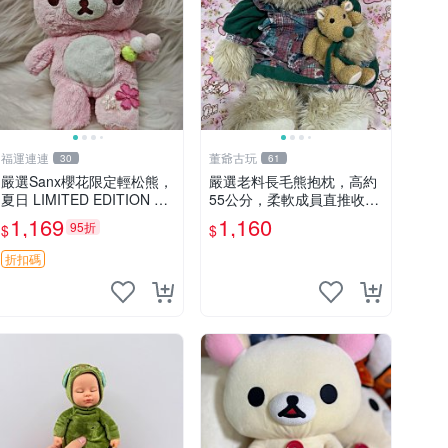
福運連連
董爺古玩
30
61
嚴選Sanx櫻花限定輕松熊，
嚴選老料長毛熊抱枕，高約
夏日 LIMITED EDITION 粉
55公分，柔軟成員直推收藏
色毛絨熊，背有拉鏈設計，
長毛熊 柔軟熊抱枕 55公分
1,169
1,160
95折
$
$
肚內填充豆袋，精致工藝呈
現，狀態如新，適合收藏與
折扣碼
送人 櫻花、