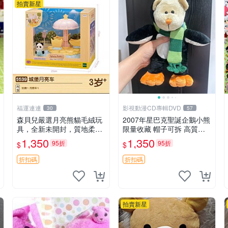
拍賣新星
福運連連
影視動漫CD專輯DVD
30
57
森貝兒嚴選月亮熊貓毛絨玩
2007年星巴克聖誕企鵝小熊
具，全新未開封，質地柔軟
限量收藏 帽子可拆 高質手
適合收藏 月亮熊貓 毛絨玩
感超愛 聖誕限定 星巴克企
1,350
1,350
95折
95折
$
$
具 新款 儲倉直銷
鵝 小熊杯墊
折扣碼
折扣碼
拍賣新星