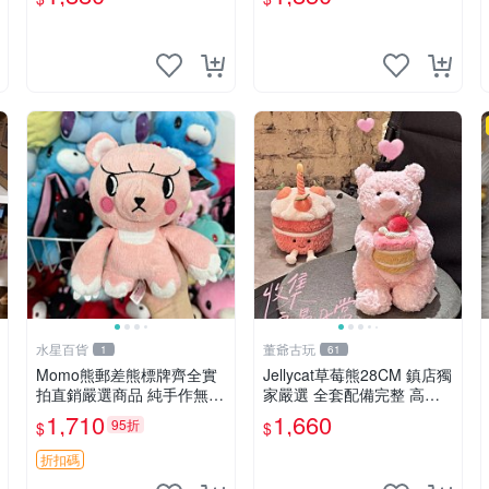
水星百貨
董爺古玩
1
61
Momo熊郵差熊標牌齊全實
Jellycat草莓熊28CM 鎮店獨
拍直銷嚴選商品 純手作無修
家嚴選 全套配備完整 高品
圖可收藏 郵差熊 Momo熊
質收藏好物 紋章 玩具熊 定
1,710
1,660
95折
$
$
標牌 商品
制熊
折扣碼