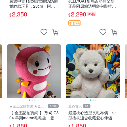
嚴選中古Taito郵電熊媽媽熊
JELLYCAT史瑪吉小熊全新
婚紗款玩具，28cm，附原
正品附原箱透明袋包裝推薦
盒，保存極佳實拍，婚紗細
透明袋 包裝盒 史瑪吉小熊
2,350
2,290
95折
$
$
節清晰可見，偶像收藏推薦
婚紗小花 玩具 模型
折扣碼
★金王記拍寶網 ★金王
董爺古玩
1639
61
記拍寶趣
【 金王記拍寶網 】(學4) C8
嚴選桃心造型長毛布偶，中
04 早期momo毛毛蟲一隻
型抱枕適合收藏愛心伴侶 桃
心抱枕 布娃娃 猛咬布偶
1,880
1,850
$
$