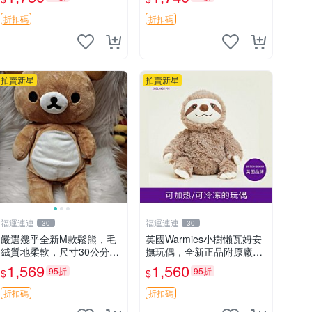
速出貨。建議入手！ 中古
玩偶 滬漫
折扣碼
折扣碼
拍賣新星
拍賣新星
福運連連
福運連連
30
30
嚴選幾乎全新M款鬆熊，毛
英國Warmies小樹懶瓦姆安
絨質地柔軟，尺寸30公分，
撫玩偶，全新正品附原廠吊
做工精緻可愛，適合收藏或
牌與防塵袋，內藏薰衣草可
1,569
1,560
95折
95折
$
$
贈送親友。中古使用痕跡，
加熱，適合各個年齡層，冷
手感依然優良。 鬆熊 嬰熊
暖兩用享受抱抱樂趣，不容
折扣碼
折扣碼
毛玩偶
錯過嚴選好物 溫暖 冷感