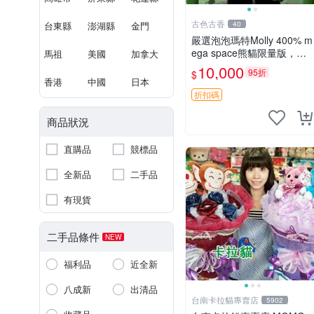
古色古香
台東縣
澎湖縣
金門
40
嚴選泡泡瑪特Molly 400% m
ega space熊貓限量版，全
馬祖
美國
加拿大
新附原Packaging。拍下即
10,000
95折
$
視頻確認。 泡泡瑪特 Molly
香港
中國
日本
400% 熊貓 新
折扣碼
商品狀況
直購品
競標品
全新品
二手品
有現貨
二手品條件
NEW
福利品
近全新
八成新
出清品
台南卡拉貓專賣店
5902