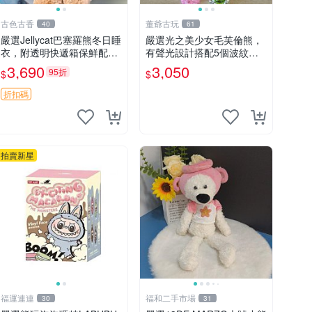
古色古香
董爺古玩
40
61
嚴選Jellycat巴塞羅熊冬日睡
嚴選光之美少女毛芙倫熊，
衣，附透明快遞箱保鮮配
有聲光設計搭配5個波紋
送，童趣可愛可收藏 巴塞羅
石，成色完美如圖。爽快附
3,690
3,050
95折
$
$
熊 睡衣 透明袋
電池，讓愛心不打折扣。 光
之美少女 毛芙倫熊 波紋石
折扣碼
有聲光
拍賣新星
福運連連
福和二手市場
30
31