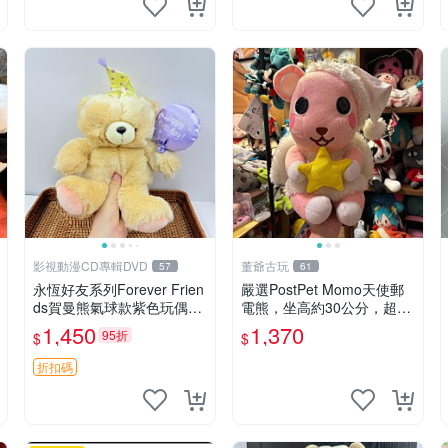
影視動漫CD專輯DVD
董爺古玩
57
61
永恆好友系列Forever Frien
嚴選PostPet Momo天使郵
ds賀曼熊氣球款紫色玩偶
電熊，坐高約30公分，超萌
（鼻子稍有磨損） 中古玩具
可愛收藏首選 天使郵電熊 M
1,450
1,370
95折
$
$
氣球熊 玩偶
omo熊 玩具
折扣碼