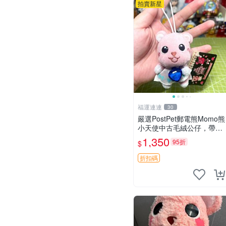
拍賣新星
福運連連
30
嚴選PostPet郵電熊Momo熊
小天使中古毛絨公仔，帶標
牌保存完好。絕版稀有少見
1,350
95折
$
收藏品，微瑕可接受，狀態
如圖。所見即所得，毛絨精
折扣碼
品嚴選推薦。 中古收藏