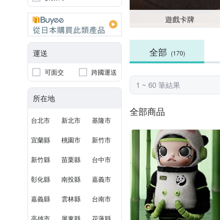
遊戲卡牌
全部
運送
(170)
可面交
跨國運送
1 ~ 60 筆結果
所在地
全部商品
台北市
新北市
基隆市
宜蘭縣
桃園市
新竹市
新竹縣
苗栗縣
台中市
彰化縣
南投縣
嘉義市
嘉義縣
雲林縣
台南市
高雄市
屏東縣
花蓮縣