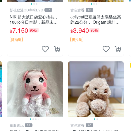
影視動漫CD專輯DVD
古色古香
57
40
NIKI超大號口袋愛心抱枕，
Jellycat巴塞羅熊太陽裝坐高
100公分日本製，新品未拆
約22公分， Origami設計，
封 胖嘟嘟收藏推薦 愛心抱
來自越南。嚴選 Recomme
7,150
3,940
95折
95折
$
$
枕 日本 抱枕
ndation！巴塞羅、 Origami
熊、Jelly
折扣碼
折扣碼
董爺古玩
古色古香
61
40