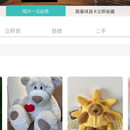
唱片一元起標
限量球員卡立即收藏
立即買
競標
二手