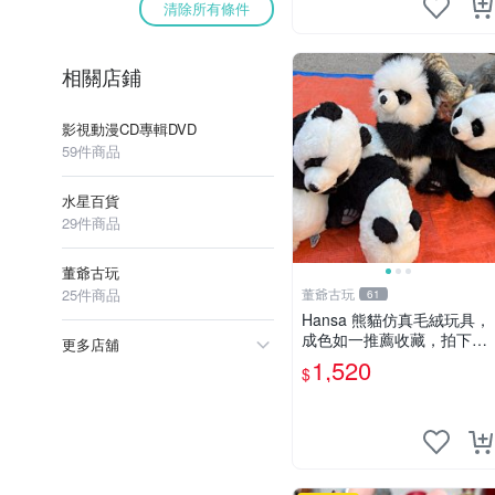
清除所有條件
相關店鋪
影視動漫CD專輯DVD
59件商品
水星百貨
29件商品
董爺古玩
25件商品
董爺古玩
61
Hansa 熊貓仿真毛絨玩具，
成色如一推薦收藏，拍下無
更多店舖
疑心 熊貓 毛絨玩具 收藏
1,520
$