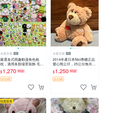
水星百貨
水星百貨
1
1
嚴選各式萌趣動漫角色抱
2014年產日本Nici專櫃正品
枕，適用各類場景裝飾 毛絨
愛心熊公仔，25公分無吊牌
玩具、卡通抱枕、趣味玩偶
全新 愛心熊 公仔 熊抱玩偶
1,270
1,250
95折
95折
$
$
折扣碼
折扣碼
拍賣新星