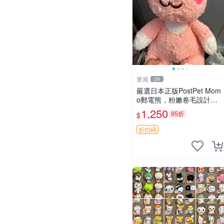
董藏
29
嚴選日本正版PostPet Mom
o郵電熊，粉嫩卷毛設計，
附原裝包裝與吊牌，超Reco
1,250
95折
$
mmended收藏品 1095 玩偶
包裝
折扣碼