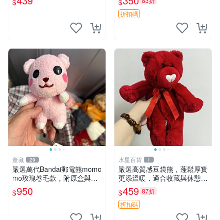
439
350
83折
$
$
搖鈴
箱貼 磁鐵掛件 冰箱飾品
折扣碼
董藏
水星百貨
29
1
嚴選萬代Bandai郵電熊momo
嚴選高質感豆袋熊，蓬鬆厚實
mo玫瑰卷毛款，附原盒與吊
更添溫暖，適合收藏與休憩。
牌，粉嫩可愛入手即柔軟～
前胸填充飽滿，背部亦具優雅
950
459
87折
$
$
玫瑰卷毛 郵電熊 正品
設計。 豆袋熊 保暖 溫柔 蓬
松
折扣碼