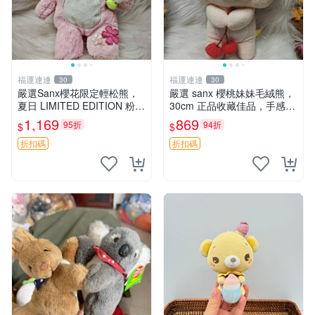
福運連連
福運連連
30
30
嚴選Sanx櫻花限定輕松熊，
嚴選 sanx 櫻桃妹妹毛絨熊，
夏日 LIMITED EDITION 粉色
30cm 正品收藏佳品，手感極
毛絨熊，背有拉鏈設計，肚內
軟，適合贈送與收藏 櫻桃妹
1,169
869
95折
94折
$
$
填充豆袋，精致工藝呈現，狀
妹、sanx、毛絨熊
態如新，適合收藏與送人 櫻
折扣碼
折扣碼
花、