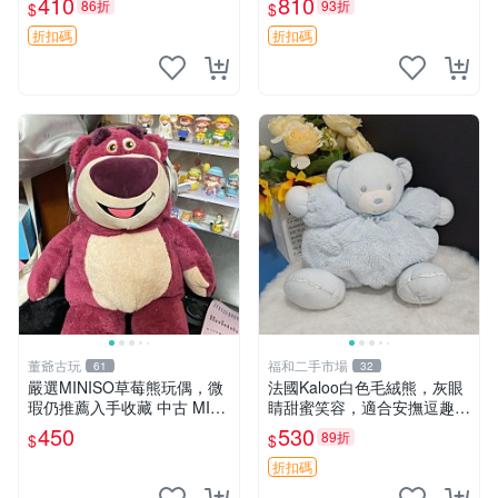
410
810
86折
93折
$
$
共賞。 麋鹿 豆袋 毛茸玩具
折扣碼
折扣碼
董爺古玩
福和二手市場
61
32
嚴選MINISO草莓熊玩偶，微
法國Kaloo白色毛絨熊，灰眼
瑕仍推薦入手收藏 中古 MINI
睛甜蜜笑容，適合安撫逗趣可
SO 草莓熊 玩具 收藏
愛，柔軟面料手感佳。14 白
450
530
89折
$
$
色安撫熊 毛絨玩具 寶寶逗樂
具
折扣碼