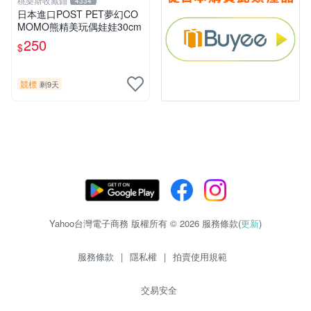
桃樂斯收藏鋪
4334
日本進口POST PET夢幻CO
MOMO熊精美玩偶娃娃30cm
250
$
競標
剩9天
Yahoo台灣電子商務 版權所有 © 2026 服務條款(
更新
)
服務條款
|
隱私權
|
拍賣使用規範
交易安全