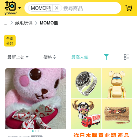
MOMO熊
登
絨毛玩偶
MOMO熊
全部
分類
最新上架
價格
最高人氣