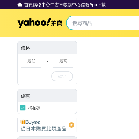
首頁
購物中心
中古車
帳務中心
信箱
App下載
Yahoo拍賣
價格
-
確定
優惠
折扣碼