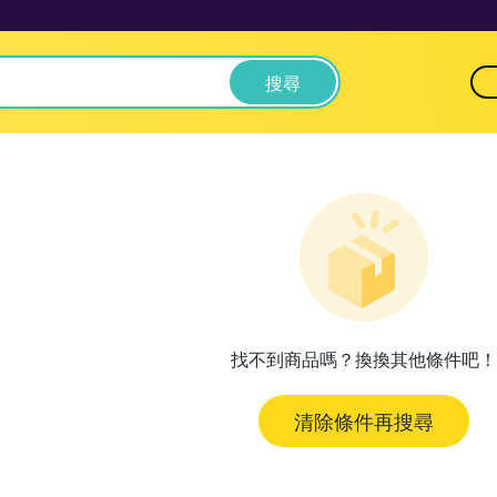
搜尋
找不到商品嗎？換換其他條件吧！
清除條件再搜尋