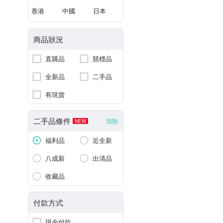
香港
中國
日本
商品狀況
直購品
競標品
全新品
二手品
有現貨
二手品條件
清除
NEW
福利品
近全新
八成新
出清品
收藏品
付款方式
現金付款