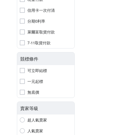
信用卡一次付清
分期0利率
萊爾富取貨付款
7-11取貨付款
競標條件
可立即結標
一元起標
無底價
賣家等級
超人氣賣家
人氣賣家