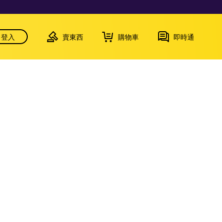
登入
賣東西
購物車
即時通