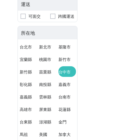
運送
可面交
跨國運送
所在地
台北市
新北市
基隆市
宜蘭縣
桃園市
新竹市
新竹縣
苗栗縣
台中市
彰化縣
南投縣
嘉義市
嘉義縣
雲林縣
台南市
高雄市
屏東縣
花蓮縣
台東縣
澎湖縣
金門
馬祖
美國
加拿大