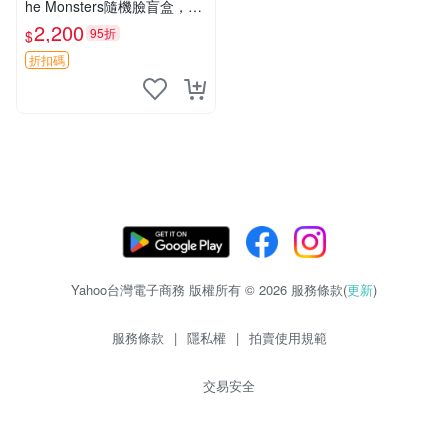
he Monsters隨機臉盲盒，萌
趣馬卡龍設計 芝麻豆豆 LAB
2,200
95折
$
UBU LABUBU THE MONST
ERS 橙色豆
折扣碼
Yahoo台灣電子商務 版權所有 © 2026 服務條款(
更新
)
服務條款
|
隱私權
|
拍賣使用規範
交易安全