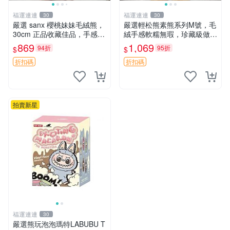
福運連連
福運連連
30
30
嚴選 sanx 櫻桃妹妹毛絨熊，
嚴選輕松熊素熊系列M號，毛
30cm 正品收藏佳品，手感極
絨手感軟糯無瑕，珍藏級做工
軟，適合贈送與收藏 櫻桃妹
推薦收藏，尺寸35cm清晰可
869
1,069
94折
95折
$
$
妹、sanx、毛絨熊
見。中古毛絨、收藏精品、毛
絨玩具
折扣碼
折扣碼
拍賣新星
福運連連
30
嚴選熊玩泡泡瑪特LABUBU T