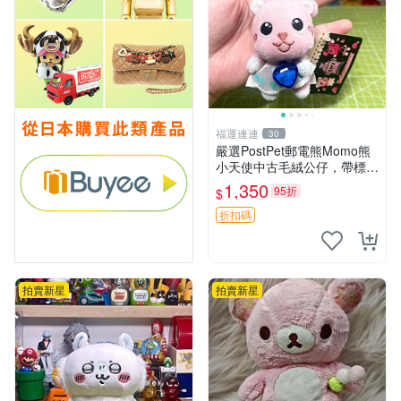
福運連連
30
嚴選PostPet郵電熊Momo熊
小天使中古毛絨公仔，帶標牌
保存完好。絕版稀有少見收藏
1,350
95折
$
品，微瑕可接受，狀態如圖。
所見即所得，毛絨精品嚴選推
折扣碼
薦。 中古收藏
拍賣新星
拍賣新星