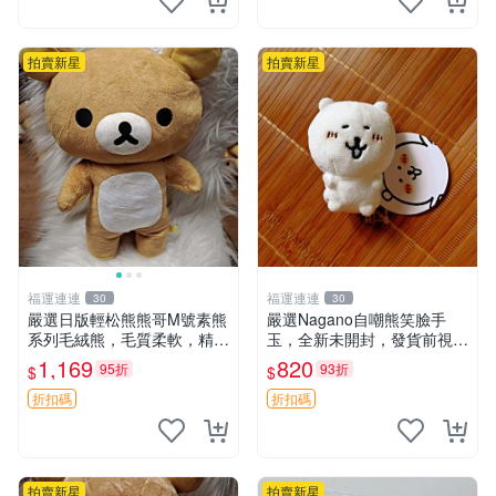
拍賣新星
拍賣新星
福運連連
福運連連
30
30
嚴選日版輕松熊熊哥M號素熊
嚴選Nagano自嘲熊笑臉手
系列毛絨熊，毛質柔軟，精緻
玉，全新未開封，發貨前視頻
可愛，尺寸35cm，保存狀態
確認，海南 廣西 貴州 嚴選N
1,169
820
95折
93折
$
$
優異。收藏或贈送皆為佳選。
agano自嘲熊笑臉手玉，全新
中古 毛絨熊 毛玩偶
未開封，發貨前視頻確認，四
折扣碼
折扣碼
川 重慶 內
拍賣新星
拍賣新星