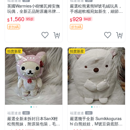
福運連連
福運連連
30
30
英國Warmies小樹懶瓦姆安撫
嚴選松熊素熊M號毛絨玩具，
玩偶，全新正品附原廠吊牌與
手感超軟糯宛如新生，細節精
防塵袋，內藏薰衣草可加熱，
緻完美無瑕，推薦送禮或珍
1,560
929
95折
94折
$
$
適合各個年齡層，冷暖兩用享
藏，中古狀態保養得宜。 松
受抱抱樂趣，不容錯過嚴選好
熊 素熊 毛絨doll
折扣碼
折扣碼
物 溫暖 冷感
拍賣新星
拍賣新星
福運連連
福運連連
30
30
嚴選全新未拆封日本SanX輕
嚴選幾乎全新 Sumikkoguras
松熊熊妹，附原裝包裝，毛絨
hi 白熊娃娃，M號豆袋底部，
質地極佳，細膩可愛，推薦收
穩固不易倒，毛絨布標附贈，