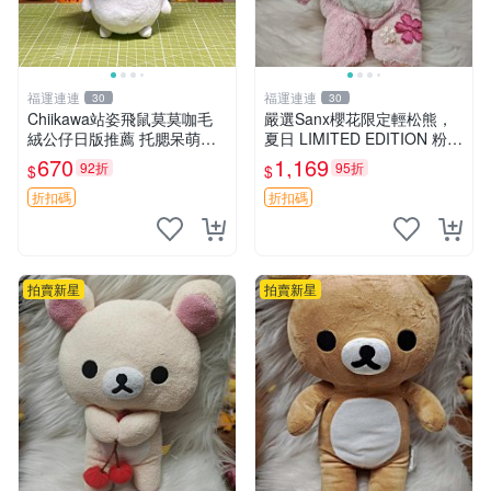
福運連連
福運連連
30
30
Chiikawa站姿飛鼠莫莫咖毛
嚴選Sanx櫻花限定輕松熊，
絨公仔日版推薦 托腮呆萌可
夏日 LIMITED EDITION 粉色
愛 15cm豆袋底部 當代嚴選
毛絨熊，背有拉鏈設計，肚內
670
1,169
92折
95折
$
$
毛絨玩具 公仔 莫莫卡 像人
填充豆袋，精致工藝呈現，狀
態如新，適合收藏與送人 櫻
折扣碼
折扣碼
花、
拍賣新星
拍賣新星