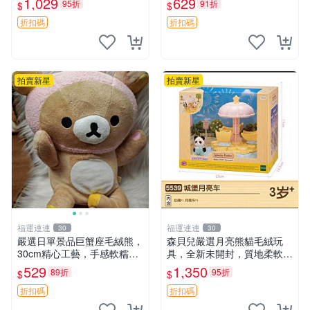
1,029
629
95折
91折
$
$
藏兼送禮，適合女性好友或家
極致軟糯手感，精工細作值得
人，限量釋出。鬆熊、熊玩
典藏，尺寸24cm，收藏佳品
折扣碼
折扣碼
偶、收藏品
贈禮
拍賣新星
拍賣新星
福運連連
福運連連
30
30
嚴選日單景品巨蟹座毛絨熊，
森貝兒嚴選月亮熊貓毛絨玩
30cm精心工藝，手感軟糯推
具，全新未開封，質地柔軟適
薦收藏送人 巨蟹座 毛絨玩具
合收藏 月亮熊貓 毛絨玩具 新
529
1,350
89折
95折
$
$
精緻做工
款 儲倉直銷
折扣碼
折扣碼