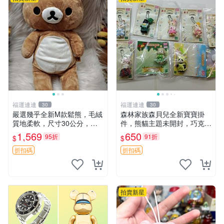
福運連連
福運連連
30
30
嚴選幾乎全新M款鬆熊，毛絨
森林家族森貝兒全新寶寶掛
質地柔軟，尺寸30公分，做
件，熊貓主題未開封，巧克力
工精緻可愛，適合收藏或贈送
兔牛奶兔郁金香兔貓吉娃娃嚴
1,569
650
95折
91折
$
$
親友。中古使用痕跡，手感依
選，適合收藏 熊貓 森林 寶寶
然優良。 鬆熊 嬰熊 毛玩偶
折扣碼
折扣碼
拍賣新星