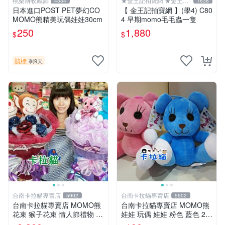
桃樂斯收藏鋪
★金王記拍寶網 ★金王記
4334
1638
拍寶趣
日本進口POST PET夢幻CO
【 金王記拍寶網 】(學4) C80
MOMO熊精美玩偶娃娃30cm
4 早期momo毛毛蟲一隻
250
1,880
$
$
競標
剩9天
台南卡拉貓專賣店
台南卡拉貓專賣店
5902
5902
台南卡拉貓專賣店 MOMO熊
台南卡拉貓專賣店 MOMO熊
花束 猴子花束 情人節禮物 二
娃娃 玩偶 娃娃 粉色 藍色 2色
選一 可繡字 可今天寄明天到
分售