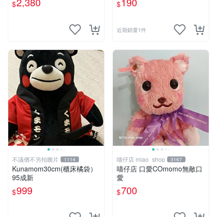
2,380
190
$
$
近期銷量1件
不議價不另拍圖片
喵仔店 miao_shop
1114
3167
Kunamom30cm(櫃床橘袋）
喵仔店 口愛COmomo無敵口
95成新
愛
999
700
$
$