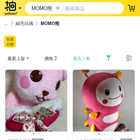
MOMO熊
登
絨毛玩偶
MOMO熊
全部
分類
最新上架
價格
最高人氣