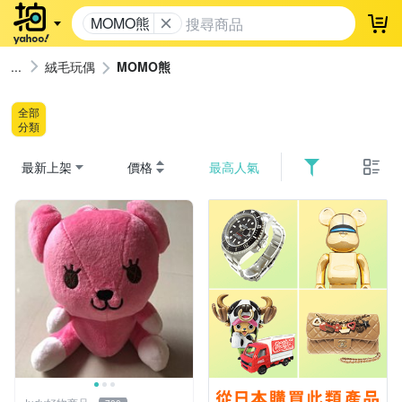
MOMO熊
登
絨毛玩偶
MOMO熊
全部
分類
最新上架
價格
最高人氣