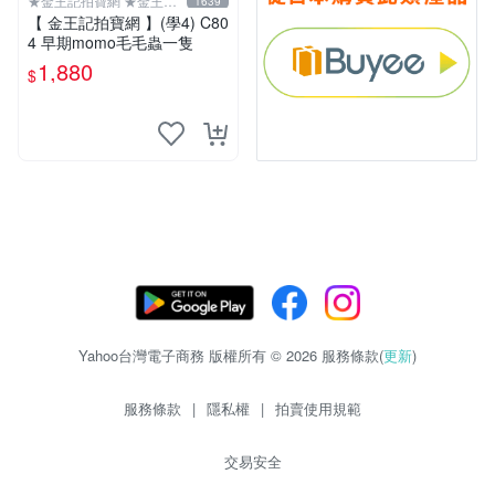
★金王記拍寶網 ★金王記
1639
拍寶趣
【 金王記拍寶網 】(學4) C80
4 早期momo毛毛蟲一隻
1,880
$
Yahoo台灣電子商務 版權所有 © 2026 服務條款(
更新
)
服務條款
|
隱私權
|
拍賣使用規範
交易安全