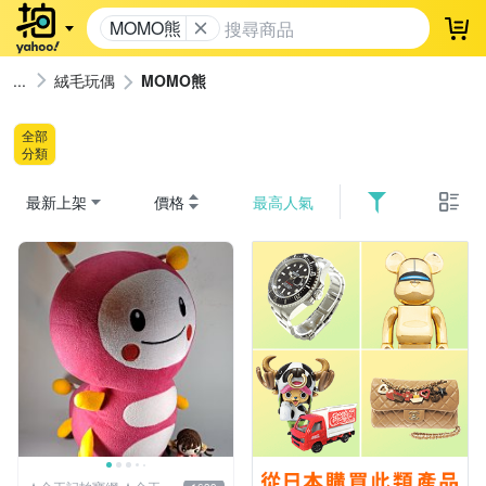
MOMO熊
登
絨毛玩偶
MOMO熊
全部
分類
最新上架
價格
最高人氣