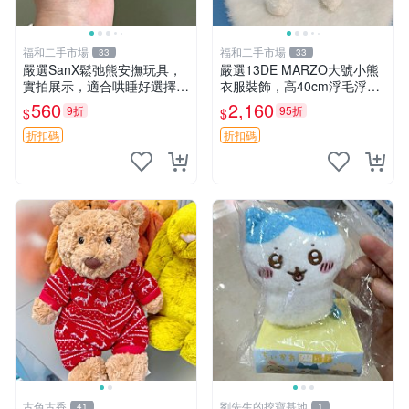
福和二手市場
福和二手市場
33
33
嚴選SanX鬆弛熊安撫玩具，
嚴選13DE MARZO大號小熊
實拍展示，適合哄睡好選擇
衣服裝飾，高40cm浮毛浮
電腦玩具 安撫用品
灰，詳觀後再拍。二手收藏請
560
2,160
9折
95折
$
$
珍惜。 13DE MARZO 二手
小熊 衣服裝飾
折扣碼
折扣碼
古色古香
劉先生的挖寶基地
41
1