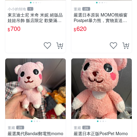
小小的領地
董藏
1
29
東京迪士尼 米奇 米妮 絕版品
嚴選日本原裝 MOMO熊櫥窗
娃娃吊飾 飯店限定 歡樂滿人
Postpet暴力熊，實物直送新
間 復活節
臺灣。MOMO熊 暴力熊 熊貓
700
620
$
$
櫥窗
董藏
董藏
29
29
嚴選萬代Bandai郵電熊momo
嚴選日本正版PostPet Momo