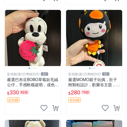
影視動漫CD專輯DVD
影視動漫CD專輯DVD
57
57
嚴選巴布豆BOBO草莓款毛絨
嚴選MOMO親子玩偶，肚子
公仔，手感軟糯超萌，成色優
附顆粒設計，歡樂谷主題，成
良適合作為收藏品或包包配
色清晰可視頻確認。歡樂購不
330
280
82折
79折
$
$
飾。可視頻確認詳情。 巴布
停！ 點點玩偶 歡樂谷 肚子帶
豆 BOBO 草莓 毛絨公仔 收藏
顆粒
折扣碼
折扣碼
包配飾