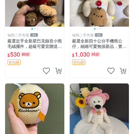
福和二手市場
福和二手市場
33
33
嚴選近乎全新星巴克錄音小熊
嚴選全新四十公分手機熊公
毛絨擺件，超級可愛宜贈送掛
仔，細緻可愛無損新品，實拍
飾 錄音小熊 毛絨擺件 贈品
展現萌趣風采 潘朵拉 熊抱枕
530
1,030
89折
95折
$
$
折扣碼
折扣碼