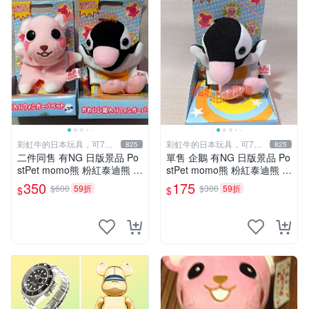
彩虹牛的日本玩具，可7取
彩虹牛的日本玩具，可7取
825
825
付
付
二件同售 有NG 日版景品 Po
單售 企鵝 有NG 日版景品 Po
stPet momo熊 粉紅泰迪熊 妹
stPet momo熊 粉紅泰迪熊 娃
妹 comomo 企鵝 娃娃 布偶
娃 布偶 手指頭 娃娃
350
175
$600
59折
$300
59折
$
$
手指頭 娃娃