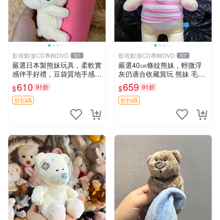
影視動漫CD專輯DVD
影視動漫CD專輯DVD
57
57
嚴選日本製熊妹玩具，柔軟實
嚴選40㎝條紋熊妹，輕微浮
感伴手好禮，豆袋質地手感
灰仍適合收藏賞玩 熊妹 毛絨
佳，抱枕小熊 recom 推薦 白
玩具 浮雕熊
610
659
91折
91折
$
$
色豆袋 玩具
折扣碼
折扣碼