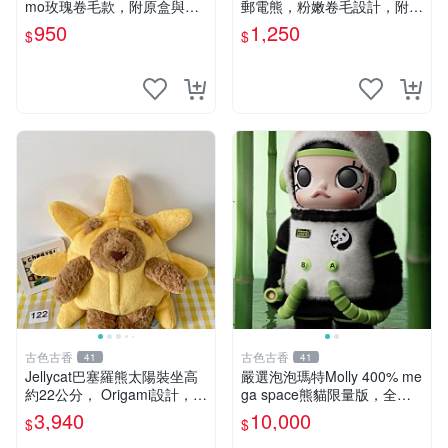
mo玫瑰卷毛款，附原盒與吊
郵電熊，粉嫩卷毛設計，附原
牌，粉嫩可愛入手即柔軟～
裝包裝與吊牌，超Recomme
950
1,250
$
$
玫瑰卷毛 郵電熊 正品
nded收藏品 1095 玩偶 包裝
古色古香
古色古香
41
41
Jellycat巴塞羅熊太陽裝坐高
嚴選泡泡瑪特Molly 400% me
約22公分， Origami設計，來
ga space熊貓限量版，全新
自越南。嚴選 Recommendat
附原Packaging。拍下即視頻
3,940
10,000
$
$
ion！巴塞羅、 Origami熊、J
確認。 泡泡瑪特 Molly 400%