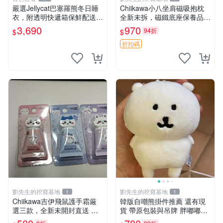
嚴選Jellycat巴塞羅熊冬日睡
Chiikawa小八坐肩磁吸抱枕
衣，附透明快遞箱保鮮配送，
全新未拆，磁鐵底座保養品專
童趣可愛可收藏 巴塞羅熊 睡
用 磁鐵 磁吸 抱枕
3,690
970
94折
$
$
衣 透明袋
折扣碼
劉先生的挖寶基地
劉先生的挖寶基地
1
1
Chiikawa吉伊飛鼠護手霜厳
韓版自嘲熊掛件推薦 還有現
選三款，全新未開封直送 飛
貨 帶原包裝與吊牌 胖嘟嘟超
鼠 護手霜 吉伊三款 新貨
可愛 毛絨手感佳 小熊掛件 自