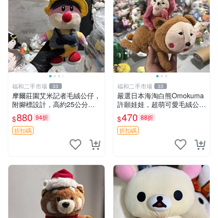
福和二手市場
福和二手市場
33
33
摩爾莊園艾米記者毛絨公仔，
嚴選日本海淘白熊Omokuma
附腳標設計，高約25公分，
許願娃娃，超萌可愛毛絨公仔
全新未拆封，限量珍藏。艾米
推薦收藏 白熊 Omokuma 毛
880
470
94折
88折
$
$
記者 毛絨公仔 超萌玩偶
絨玩具 偽裝娃娃 玩具擺飾
折扣碼
折扣碼