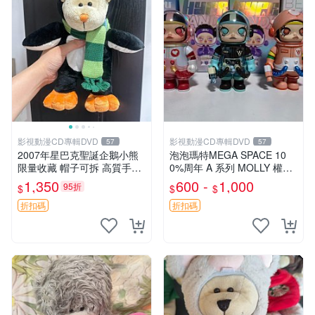
影視動漫CD專輯DVD
影視動漫CD專輯DVD
57
57
2007年星巴克聖誕企鵝小熊
泡泡瑪特MEGA SPACE 10
限量收藏 帽子可拆 高質手感
0%周年 A 系列 MOLLY 權威
超愛 聖誕限定 星巴克企鵝 小
隱藏款 嚴選薄荷巧克力色 80
1,350
600 -
1,000
95折
$
$
$
熊杯墊
年代風味 權威推薦 合適收藏
折扣碼
折扣碼