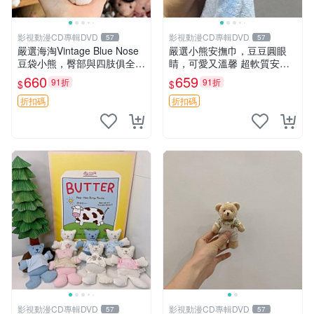
影視動漫CD專輯DVD
影視動漫CD專輯DVD
57
57
嚴選海淘Vintage Blue Nose
嚴選小熊安撫巾，豆豆圓眼
豆袋小熊，臀部與四肢俱全，
睛，可愛又溫馨 超軟質安撫
坐高11公分，附原盒與吊牌
巾，豆豆設計，哄睡好幫手
660
659
91折
91折
$
$
收藏。藍鼻子小熊，值得擁有
約克豆豆眼安撫巾 數碼豆豆
玩具 憶熊
眼
折扣碼
折扣碼
影視動漫CD專輯DVD
影視動漫CD專輯DVD
57
57