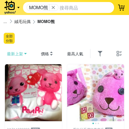
MOMO熊
登
絨毛玩偶
MOMO熊
全部
分類
最新上架
價格
最高人氣