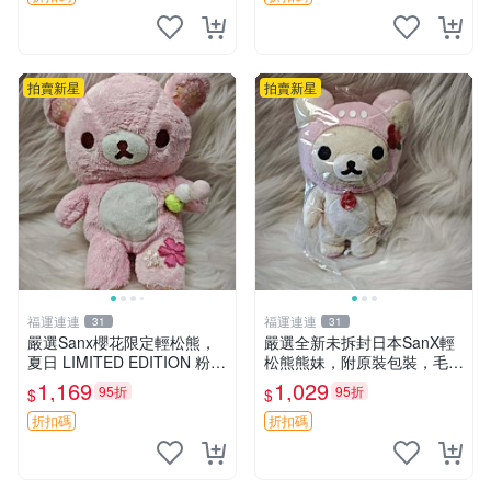
拍賣新星
拍賣新星
福運連連
福運連連
31
31
嚴選Sanx櫻花限定輕松熊，
嚴選全新未拆封日本SanX輕
夏日 LIMITED EDITION 粉色
松熊熊妹，附原裝包裝，毛絨
毛絨熊，背有拉鏈設計，肚內
質地極佳，細膩可愛，推薦收
1,169
1,029
95折
95折
$
$
填充豆袋，精致工藝呈現，狀
藏兼送禮，適合女性好友或家
態如新，適合收藏與送人 櫻
人，限量釋出。鬆熊、熊玩
折扣碼
折扣碼
花、
偶、收藏品