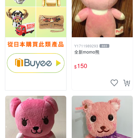
Y1711989293
883
全新momo熊
150
$