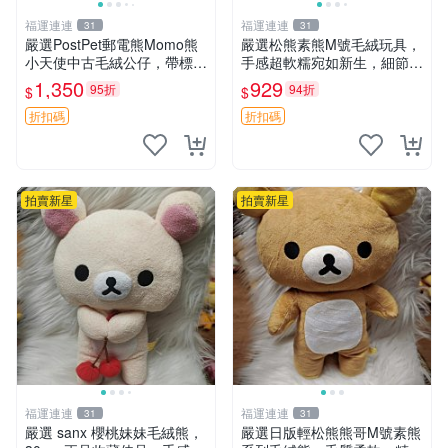
福運連連
福運連連
31
31
嚴選PostPet郵電熊Momo熊
嚴選松熊素熊M號毛絨玩具，
小天使中古毛絨公仔，帶標牌
手感超軟糯宛如新生，細節精
保存完好。絕版稀有少見收藏
緻完美無瑕，推薦送禮或珍
1,350
929
95折
94折
$
$
品，微瑕可接受，狀態如圖。
藏，中古狀態保養得宜。 松
所見即所得，毛絨精品嚴選推
熊 素熊 毛絨doll
折扣碼
折扣碼
薦。 中古收藏
拍賣新星
拍賣新星
福運連連
福運連連
31
31
嚴選 sanx 櫻桃妹妹毛絨熊，
嚴選日版輕松熊熊哥M號素熊