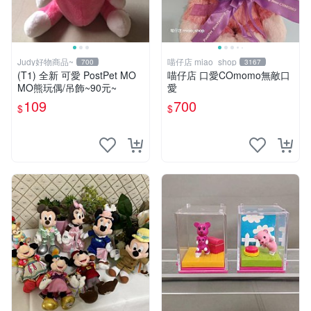
Judy好物商品~
喵仔店 miao_shop
700
3167
(T1) 全新 可愛 PostPet MO
喵仔店 口愛COmomo無敵口
MO熊玩偶/吊飾~90元~
愛
109
700
$
$