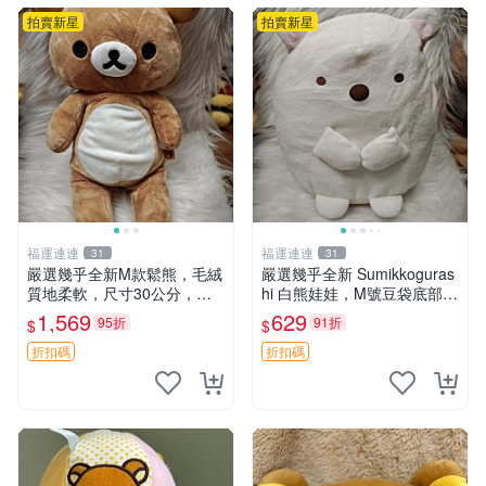
拍賣新星
拍賣新星
福運連連
福運連連
31
31
嚴選幾乎全新M款鬆熊，毛絨
嚴選幾乎全新 Sumikkoguras
質地柔軟，尺寸30公分，做
hi 白熊娃娃，M號豆袋底部，
工精緻可愛，適合收藏或贈送
穩固不易倒，毛絨布標附贈，
1,569
629
95折
91折
$
$
親友。中古使用痕跡，手感依
極致軟糯手感，精工細作值得
然優良。 鬆熊 嬰熊 毛玩偶
典藏，尺寸24cm，收藏佳品
折扣碼
折扣碼
贈禮