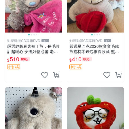
影視動漫CD專輯DVD
影視動漫CD專輯DVD
57
57
嚴選絕版豆袋補丁熊，長毛設
嚴選星巴克2020熊寶寶毛絨
計超暖心 安撫好物必備 老料
熊抱枕零錢包推薦收藏 熊寶
長毛抱枕，仿古成色如實呈現
寶 毛絨熊 零錢包
510
410
89折
86折
$
$
經典款推薦收藏 拍下即送長
毛抱枕，絕版補丁熊，安心之
折扣碼
折扣碼
選