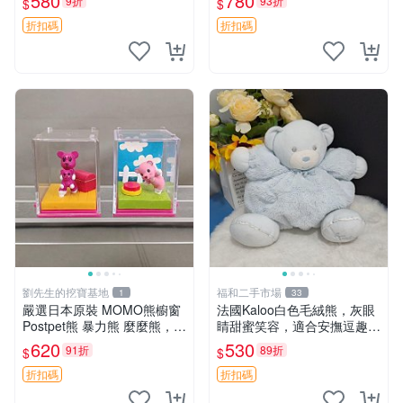
580
780
9折
93折
$
$
嘲抱枕 小熊抱枕
折扣碼
折扣碼
劉先生的挖寶基地
福和二手市場
1
33
嚴選日本原裝 MOMO熊櫥窗
法國Kaloo白色毛絨熊，灰眼
Postpet熊 暴力熊 麼麼熊，實
睛甜蜜笑容，適合安撫逗趣可
物精緻收藏無損，二手誠意出
愛，柔軟面料手感佳。14 白
620
530
91折
89折
$
$
售 暴力熊 MOMO熊 日本版
色安撫熊 毛絨玩具 寶寶逗樂
櫥趣熊熊偶
具
折扣碼
折扣碼