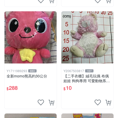
Y1711989293
Y2067503817
883
167
全新momo熊高約30公分
【二手衣櫃】絨毛玩偶 布偶
娃娃 狗狗專用 可愛動物系列
耐咬耐磨玩具 玩偶 粉紅熊寵
288
10
$
$
物玩具 1120929