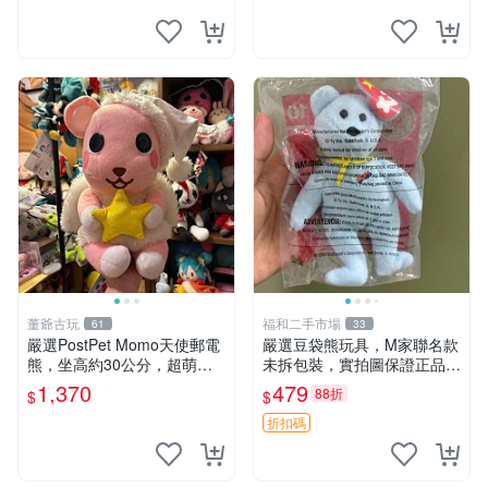
elly
熊貓 新
董爺古玩
福和二手市場
61
33
嚴選PostPet Momo天使郵電
嚴選豆袋熊玩具，M家聯名款
熊，坐高約30公分，超萌可
未拆包裝，實拍圖保證正品
愛收藏首選 天使郵電熊 Mom
豆袋玩具 嚴選 M家 豆袋熊
1,370
479
88折
$
$
o熊 玩具
折扣碼