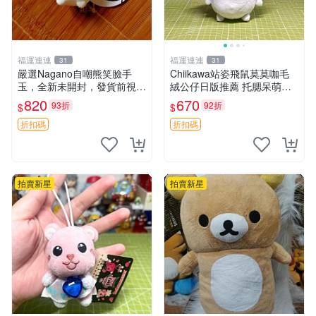
福運連連
福運連連
31
31
嚴選Nagano自嘲熊笑臉手
Chiikawa站姿飛鼠莫莫咖毛
玉，全新未開封，發貨前視頻
絨公仔日版推薦 托腮呆萌可
確認，海南 廣西 貴州 嚴選N
愛 15cm豆袋底部 當代嚴選
820
670
93折
92折
$
$
agano自嘲熊笑臉手玉，全新
毛絨玩具 公仔 莫莫卡 像人
未開封，發貨前視頻確認，四
折扣碼
折扣碼
川 重慶 內
拍賣新星
拍賣新星