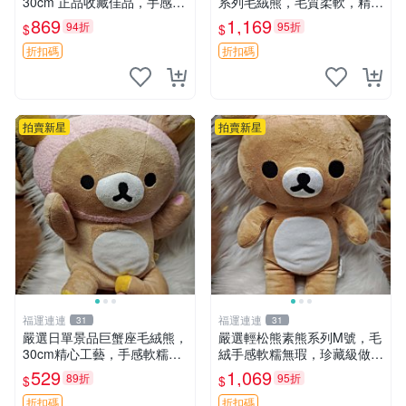
30cm 正品收藏佳品，手感極
系列毛絨熊，毛質柔軟，精緻
軟，適合贈送與收藏 櫻桃妹
可愛，尺寸35cm，保存狀態
869
1,169
94折
95折
$
$
妹、sanx、毛絨熊
優異。收藏或贈送皆為佳選。
中古 毛絨熊 毛玩偶
折扣碼
折扣碼
拍賣新星
拍賣新星
福運連連
福運連連
31
31
嚴選日單景品巨蟹座毛絨熊，
嚴選輕松熊素熊系列M號，毛
30cm精心工藝，手感軟糯推
絨手感軟糯無瑕，珍藏級做工
薦收藏送人 巨蟹座 毛絨玩具
推薦收藏，尺寸35cm清晰可
529
1,069
89折
95折
$
$
精緻做工
見。中古毛絨、收藏精品、毛
絨玩具
折扣碼
折扣碼