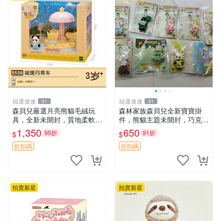
福運連連
福運連連
31
31
森貝兒嚴選月亮熊貓毛絨玩
森林家族森貝兒全新寶寶掛
具，全新未開封，質地柔軟適
件，熊貓主題未開封，巧克力
合收藏 月亮熊貓 毛絨玩具 新
兔牛奶兔郁金香兔貓吉娃娃嚴
1,350
650
95折
91折
$
$
款 儲倉直銷
選，適合收藏 熊貓 森林 寶寶
折扣碼
折扣碼
拍賣新星
拍賣新星