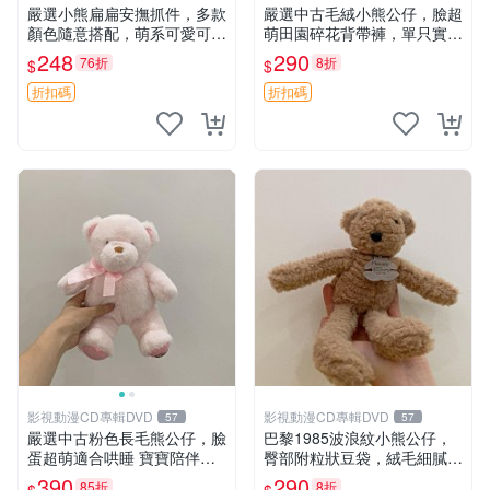
嚴選小熊扁扁安撫抓件，多款
嚴選中古毛絨小熊公仔，臉超
顏色隨意搭配，萌系可愛可改
萌田園碎花背帶褲，單只實拍
掛件 小熊安撫抓件 憶記 抓繩
展示 中古、毛絨玩具、玩偶
248
290
76折
8折
$
$
孩童掛件
折扣碼
折扣碼
影視動漫CD專輯DVD
影視動漫CD專輯DVD
57
57
嚴選中古粉色長毛熊公仔，臉
巴黎1985波浪紋小熊公仔，
蛋超萌適合哄睡 寶寶陪伴玩
臀部附粒狀豆袋，絨毛細膩臉
具 軟棉質 潔白淨 公仔玩偶
部可愛，中古嚴選推薦 小熊
390
290
85折
8折