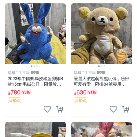
福和二手市場
福和二手市場
33
33
2023年中國郵局授權藍卯卯B
嚴選大號超萌熊熊玩偶，臉部
款15cm毛絨公仔，限量珍藏
可愛有愛，附掛84號專用
版 毛絨玩具 新年禮品 藍卯卯
袋，適合收藏與送禮 寶寶熊
780
630
93折
91折
$
$
限量版 15cm
玩具 熊抱枕
折扣碼
折扣碼