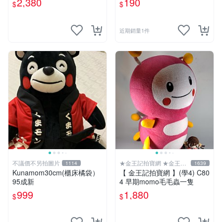
2,380
190
$
$
近期銷量1件
不議價不另拍圖片
★金王記拍寶網 ★金王記
1114
1639
拍寶趣
Kunamom30cm(櫃床橘袋）
【 金王記拍寶網 】(學4) C80
95成新
4 早期momo毛毛蟲一隻
999
1,880
$
$