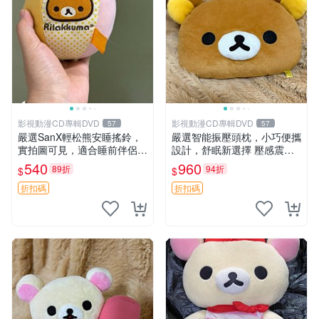
影視動漫CD專輯DVD
影視動漫CD專輯DVD
57
57
嚴選SanX輕松熊安睡搖鈴，
嚴選智能振壓頭枕，小巧便攜
實拍圖可見，適合睡前伴侶，
設計，舒眠新選擇 壓感震動
Picks安撫好物 0325 懸吊 電
頭枕 確切尺寸 小巧便攜
540
960
89折
94折
$
$
腦
折扣碼
折扣碼