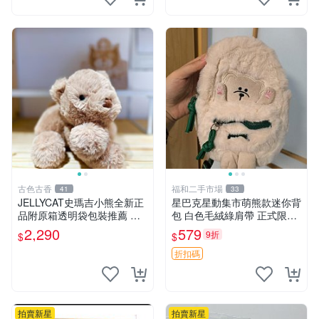
古色古香
福和二手市場
41
33
JELLYCAT史瑪吉小熊全新正
星巴克星動集市萌熊款迷你背
品附原箱透明袋包裝推薦 透
包 白色毛絨綠肩帶 正式限量
明袋 包裝盒 史瑪吉小熊
版 新品 上市未拆封 尺寸約20
2,290
579
9折
$
$
公分 超適合收藏 迷你背包 毛
絨玩具 背包配件
折扣碼
拍賣新星
拍賣新星