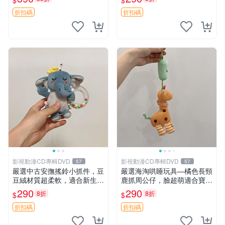
$
$
玩具 奶娃 toy 傳統款 熊熊 te
公仔 豆袋
ddybear babydoll
折扣碼
折扣碼
影視動漫CD專輯DVD
影視動漫CD專輯DVD
57
57
嚴選中古安撫搖鈴小抓件，豆
嚴選海淘哄睡玩具—橘色長頸
豆絨材質超柔軟，適合新生寶
鹿抓周公仔，臉超萌適合寶寶
寶緩解焦慮 (安撫玩具 寶寶用
陪伴，中古略有使用痕跡 橘
290
290
8折
8折
$
$
品 抱枕)
色 長頸鹿 抓周
折扣碼
折扣碼