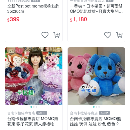
Y1711989293
一番街日系禮物專賣店
883
87
全新Post pet momo熊抱枕約
一番街＊日本帶回＊超可愛M
35x30cm
OMO趴趴娃娃~只賣大隻的1
號~單隻價～生日禮物
399
1,180
$
$
台南卡拉貓專賣店
台南卡拉貓專賣店
5902
5902
台南卡拉貓專賣店 MOMO熊
台南卡拉貓專賣店 MOMO熊
花束 猴子花束 情人節禮物 二
娃娃 玩偶 娃娃 粉色 藍色 2色
選一 可繡字 可今天寄明天到
分售