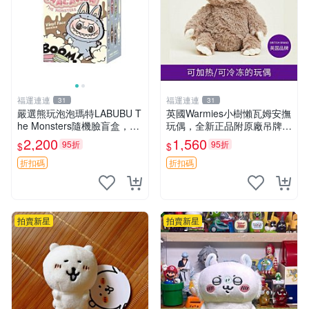
福運連連
福運連連
31
31
嚴選熊玩泡泡瑪特LABUBU T
英國Warmies小樹懶瓦姆安撫
he Monsters隨機臉盲盒，萌
玩偶，全新正品附原廠吊牌與
趣馬卡龍設計 芝麻豆豆 LAB
防塵袋，內藏薰衣草可加熱，
2,200
1,560
95折
95折
$
$
UBU LABUBU THE MONST
適合各個年齡層，冷暖兩用享
ERS 橙色豆
受抱抱樂趣，不容錯過嚴選好
折扣碼
折扣碼
物 溫暖 冷感
拍賣新星
拍賣新星