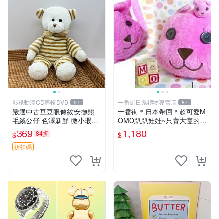
影視動漫CD專輯DVD
一番街日系禮物專賣店
57
87
嚴選中古豆豆眼條紋安撫熊
一番街＊日本帶回＊超可愛M
毛絨公仔 色澤新鮮 微小瑕疵
OMO趴趴娃娃~只賣大隻的1
可收藏 中古 安撫熊 條紋公仔
號~單隻價～生日禮物
369
1,180
84折
$
$
折扣碼