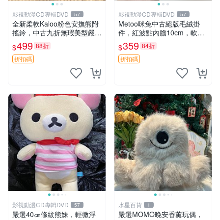
影視動漫CD專輯DVD
影視動漫CD專輯DVD
57
57
全新柔軟Kaloo粉色安撫熊附
Metoo咪兔中古絕版毛絨掛
搖鈴，中古九折無瑕美型嚴選
件，紅波點內膽10cm，軟糯
收藏 粉色 安撫 玩具
宜贈送收藏 咪熊 毛絨 掛件
499
359
88折
84折
$
$
折扣碼
折扣碼
影視動漫CD專輯DVD
水星百貨
57
1
嚴選40㎝條紋熊妹，輕微浮
嚴選MOMO晚安香薰玩偶，