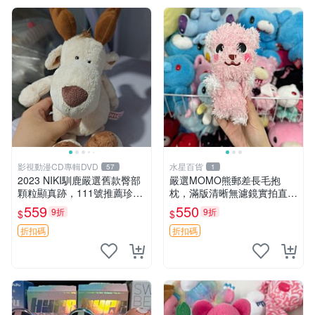
影視動漫CD專輯DVD
水星百貨
57
1
2023 NIKI馴鹿嚴選舊款臀部
嚴選MOMO熊郵差長毛抱
顆粒顯真跡，111號推薦珍藏
枕，滿版清晰無濾鏡實拍直
品 馴鹿 舊款 尾巴顆粒
銷。每周新品到貨，不容錯
559
550
9折
9折
$
$
過！ 郵差熊 長毛 抱枕
折扣碼
折扣碼