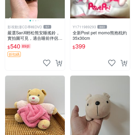
影視動漫CD專輯DVD
Y1711989293
57
883
嚴選SanX輕松熊安睡搖鈴，
全新Post pet momo熊抱枕約
實拍圖可見，適合睡前伴侶，
35x30cm
Picks安撫好物 0325 懸吊 電
540
399
89折
$
$
腦
折扣碼