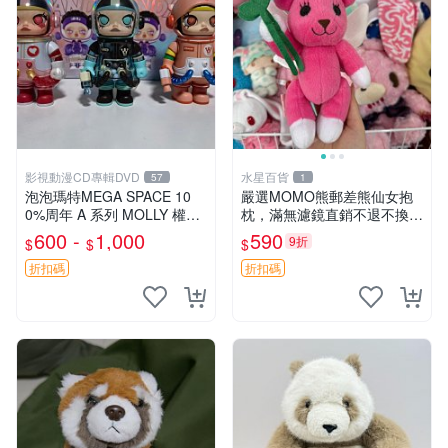
影視動漫CD專輯DVD
水星百貨
57
1
泡泡瑪特MEGA SPACE 10
嚴選MOMO熊郵差熊仙女抱
0%周年 A 系列 MOLLY 權威
枕，滿無濾鏡直銷不退不換
隱藏款 嚴選薄荷巧克力色 80
經典造型可愛必備 紅薯啵啵
600 -
1,000
590
9折
$
$
$
年代風味 權威推薦 合適收藏
間抱枕 抱枕 時尚
折扣碼
折扣碼