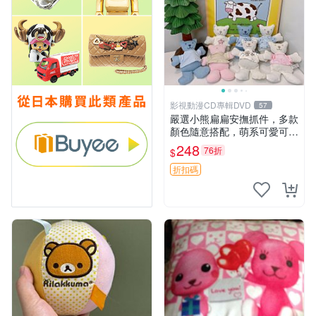
影視動漫CD專輯DVD
57
嚴選小熊扁扁安撫抓件，多款
顏色隨意搭配，萌系可愛可改
掛件 小熊安撫抓件 憶記 抓繩
248
76折
$
孩童掛件
折扣碼