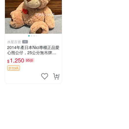
水星百貨
水星百貨
1
1
2014年產日本Nici專櫃正品愛
嚴選多款超可愛毛絨玩具，適
心熊公仔，25公分無吊牌全
合收藏與贈送 毛絨玩具、抱
新 愛心熊 公仔 熊抱玩偶
枕、公仔
1,250
1,150
95折
95折
$
$
折扣碼
折扣碼