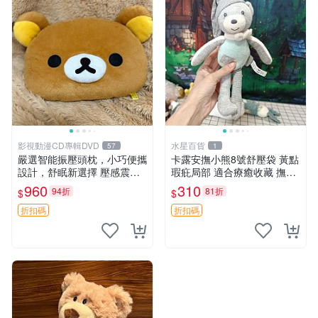
影視動漫CD專輯DVD
水星百貨
57
1
嚴選智能振壓頭枕，小巧便攜
卡露安撫小熊8號舒壓袋 黃點
設計，舒眠新選擇 壓感震動
瑕疪局部 適合療癒收藏 撫慰
頭枕 確切尺寸 小巧便攜
身心 美肌養護 放鬆好物
960
310
94折
81折
$
$
折扣碼
折扣碼