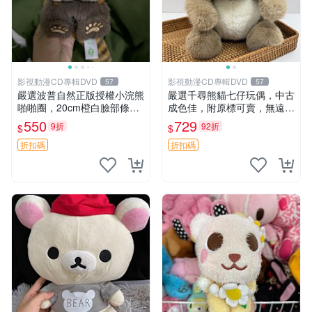
影視動漫CD專輯DVD
影視動漫CD專輯DVD
57
57
嚴選波普自然正版授權小浣熊
嚴選千尋熊貓七仔玩偶，中古
啪啪圈，20cm橙白臉部條紋
成色佳，附原標可賣，無遠方
清晰，毛絨超萌贈品推薦。
一手送第二天即達 中古玩偶
550
729
9折
92折
$
$
小浣熊 波普 圈環
熊貓七仔 千尋
折扣碼
折扣碼