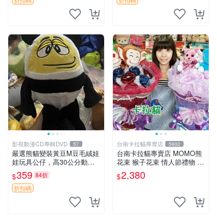
影視動漫CD專輯DVD
台南卡拉貓專賣店
57
5902
嚴選熊貓變裝黃豆M豆毛絨娃
台南卡拉貓專賣店 MOMO熊
娃玩具公仔，高30公分動漫
花束 猴子花束 情人節禮物 二
周邊 熊貓 變裝 公仔
選一 可繡字 可今天寄明天到
359
2,380
84折
$
$
折扣碼