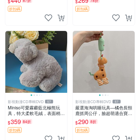
440
269
87折
78折
$
$
高臀部、豆袋抱枕
大容量
折扣碼
折扣碼
影視動漫CD專輯DVD
影視動漫CD專輯DVD
57
57
Miniso可愛霧霾藍北極熊玩
嚴選海淘哄睡玩具—橘色長頸
具，特大柔軟毛絨，表面稍有
鹿抓周公仔，臉超萌適合寶寶
使用痕跡，適合居家擺放 23
陪伴，中古略有使用痕跡 橘
359
290
84折
8折
$
$
CM 毛絨玩具 北極熊 魯班熊
色 長頸鹿 抓周
折扣碼
折扣碼