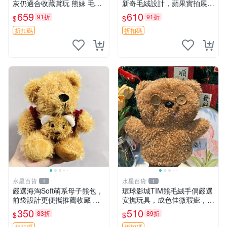
灰仍適合收藏賞玩 熊妹 毛絨
新奇毛絨設計，蘋果實拍展
玩具 浮雕熊
示，成色極佳 晚安香薰 馮娃
659
610
91折
91折
$
$
娃 毛絨玩偶
折扣碼
折扣碼
水星百貨
水星百貨
1
1
嚴選海淘Soft萌系母子熊包，
環球影城TIM熊毛絨手偶嚴選
前袋設計更便攜推薦收藏 母
安撫玩具，成色佳微瑕疵，贈
子熊 軟綿綿 包包
小禮物超值優惠 TIM熊 毛絨
350
510
83折
89折
$
$
手偶 安撫 toy 嚴選
折扣碼
折扣碼