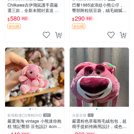
Chiikawa吉伊飛鼠護手霜厳
巴黎1985波浪紋小熊公仔，
選三款，全新未開封直送 飛
臀部附粒狀豆袋，絨毛細膩臉
鼠 護手霜 吉伊三款 新貨
部可愛，中古嚴選推薦 小熊
580
290
9折
8折
$
$
公仔 豆袋
折扣碼
折扣碼
影視動漫CD專輯DVD
水星百貨
57
1
嚴選海淘 vintage 小熊迷你抱
嚴選粉色草莓熊毛絨包包，超
枕 憶記臀部 豆包設計 4cm
萌手提斜挎兩用設計，成色上
高 推薦收藏 迷你豆包小熊、
佳容量大 粉紅草莓 毛絨包 超