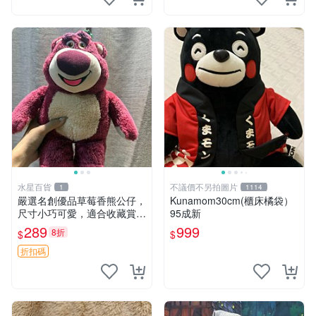
水星百貨
不議價不另拍圖片
1
1114
嚴選名創優品草莓香熊公仔，
Kunamom30cm(櫃床橘袋）
尺寸小巧可愛，適合收藏賞玩
95成新
30cm 玩具 公仔 草莓熊
289
999
8折
$
$
折扣碼