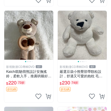
影視動漫CD專輯DVD
影視動漫CD專輯DVD
57
57
Kaichi凱馳萌熊設計安撫搖
嚴選豆袋小熊臀部帶顆粒設
鈴，柔軟入手，推薦哄睡好選
計，舒適又可愛的抱枕 毛絨
擇 熊公仔 安撫玩具 喂食環
抱枕、臀部按摩、坐墊
220
230
73折
74折
$
$
折扣碼
折扣碼