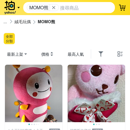
MOMO熊
登
絨毛玩偶
MOMO熊
全部
分類
最新上架
價格
最高人氣