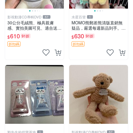
影視動漫CD專輯DVD
水星百貨
57
1
30公分毛絨熊、極具親膚
MOMO熊郵差熊清版直銷無
感、實拍美圖可見、適合送禮
疑品，嚴選每週新品到手。紅
收藏 毛絨熊 送禮 熊抱
薯啵啵鮮果間 郵差熊 清版 紅
610
630
91折
91折
$
$
薯啵啵間
折扣碼
折扣碼
劉先生的挖寶基地
影視動漫CD專輯DVD
1
57