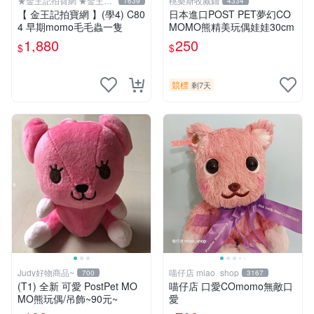
★金王記拍寶網 ★金王記
桃樂斯收藏鋪
1639
4334
拍寶趣
【 金王記拍寶網 】(學4) C80
日本進口POST PET夢幻CO
4 早期momo毛毛蟲一隻
MOMO熊精美玩偶娃娃30cm
1,880
250
$
$
競標
剩7天
Judy好物商品~
喵仔店 miao_shop
700
3167
(T1) 全新 可愛 PostPet MO
喵仔店 口愛COmomo無敵口
MO熊玩偶/吊飾~90元~
愛