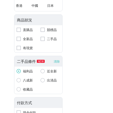
香港
中國
日本
商品狀況
直購品
競標品
全新品
二手品
有現貨
二手品條件
清除
NEW
福利品
近全新
八成新
出清品
收藏品
付款方式
現金付款