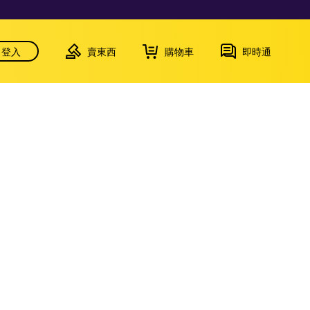
登入
賣東西
購物車
即時通