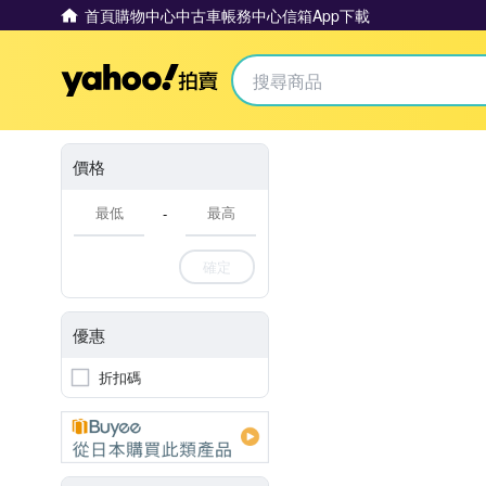
首頁
購物中心
中古車
帳務中心
信箱
App下載
Yahoo拍賣
價格
-
確定
優惠
折扣碼