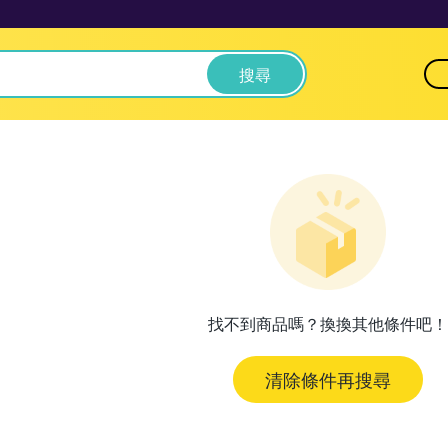
搜尋
找不到商品嗎？換換其他條件吧！
清除條件再搜尋