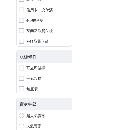
信用卡一次付清
分期0利率
萊爾富取貨付款
7-11取貨付款
競標條件
可立即結標
一元起標
無底價
賣家等級
超人氣賣家
人氣賣家