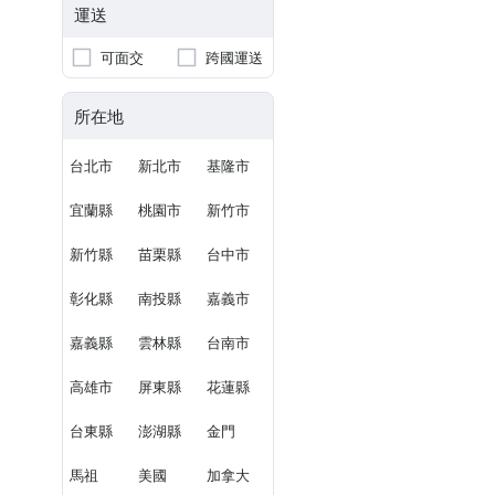
運送
可面交
跨國運送
所在地
台北市
新北市
基隆市
宜蘭縣
桃園市
新竹市
新竹縣
苗栗縣
台中市
彰化縣
南投縣
嘉義市
嘉義縣
雲林縣
台南市
高雄市
屏東縣
花蓮縣
台東縣
澎湖縣
金門
馬祖
美國
加拿大